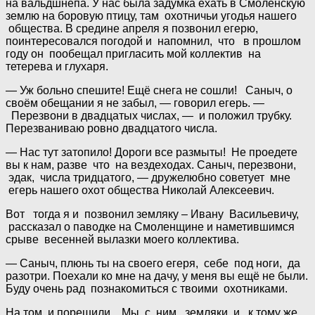
на вальдшнепа. У нас была задумка ехать в Смоленскую
землю на боровую птицу, там охотничьи угодья нашего
общества. В средине апреля я позвонил егерю,
поинтересовался погодой и напомнил, что в прошлом
году он пообещал пригласить мой коллектив на
тетерева и глухаря.
— Уж больно спешите! Ещё снега не сошли! Саныч, о
своём обещании я не забыл, — говорил егерь. —
Перезвони в двадцатых числах, — и положил трубку.
Перезваниваю ровно двадцатого числа.
— Нас тут затопило! Дороги все размыты! Не проедете
вы к нам, разве что на вездеходах. Саныч, перезвони,
эдак, числа тридцатого, — дружелюбно советует мне
егерь нашего охот общества Николай Алексеевич.
Вот тогда я и позвонил земляку – Ивану Васильевичу,
рассказал о паводке на Смоленщине и наметившимся
срыве весенней вылазки моего коллектива.
— Саныч, плюнь ты на своего егеря, себе под ноги, да
разотри. Поехали ко мне на дачу, у меня вы ещё не были.
Буду очень рад познакомиться с твоими охотниками.
На том и порешили. Мы с ним земляки, и, к тому же,