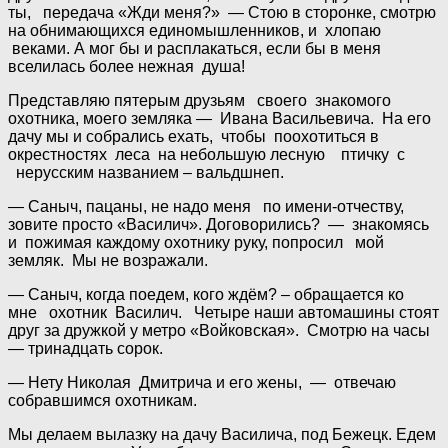
ты, передача «Жди меня?» — Стою в сторонке, смотрю
на обнимающихся единомышленников, и хлопаю
веками. А мог бы и расплакаться, если бы в меня
вселилась более нежная душа!
Представляю пятерым друзьям своего знакомого
охотника, моего земляка — Ивана Васильевича. На его
дачу мы и собрались ехать, чтобы поохотиться в
окрестностях леса на небольшую лесную птичку с
нерусским названием – вальдшнеп.
— Саныч, пацаны, не надо меня по имени-отчеству,
зовите просто «Василич». Договорились? — знакомясь
и пожимая каждому охотнику руку, попросил мой
земляк. Мы не возражали.
— Саныч, когда поедем, кого ждём? – обращается ко
мне охотник Василич. Четыре наши автомашины стоят
друг за дружкой у метро «Войковская». Смотрю на часы
— тринадцать сорок.
— Нету Николая Дмитрича и его жены, — отвечаю
собравшимся охотникам.
Мы делаем вылазку на дачу Василича, под Бежецк. Едем