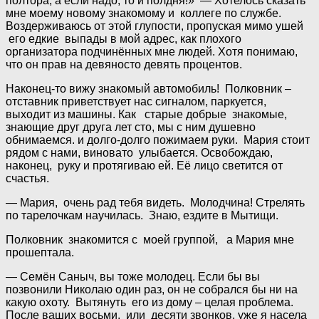
полтора, а если надо, то и полдня!» — Хотелось сказать
мне моему новому знакомому и коллеге по службе.
Воздерживаюсь от этой глупости, пропуская мимо ушей
его едкие выпады в мой адрес, как плохого
организатора подчинённых мне людей. Хотя понимаю,
что он прав на девяносто девять процентов.
Наконец-то вижу знакомый автомобиль! Полковник –
отставник приветствует нас сигналом, паркуется,
выходит из машины. Как старые добрые знакомые,
знающие друг друга лет сто, мы с ним душевно
обнимаемся. и долго-долго пожимаем руки. Мария стоит
рядом с нами, виновато улыбается. Освобождаю,
наконец, руку и протягиваю ей. Её лицо светится от
счастья.
— Мария, очень рад тебя видеть. Молодчина! Стрелять
по тарелочкам научилась. Знаю, ездите в Мытищи.
Полковник знакомится с моей группой, а Мария мне
прошептала.
— Семён Саныч, вы тоже молодец. Если бы вы
позвонили Николаю один раз, он не собрался бы ни на
какую охоту. Вытянуть его из дому – целая проблема.
После ваших восьми, или десяти звонков, уже я насела