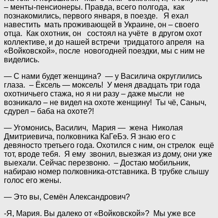
– менты-пенсионеры. Правда, всего полгода, как
познакомились, первого января, в поезде. Я ехал
навестить мать проживающей в Украине, он – своего
отца. Как охотник, он состоял на учёте в другом охот
коллективе, и до нашей встречи тридцатого апреля на
«Войковской», после новогодней поездки, мы с ним не
виделись.
— С нами будет женщина? — у Василича округлились
глаза. – Ёксель — моксель! У меня двадцать три года
охотничьего стажа, но я ни разу – даже мысли не
возникало – не видел на охоте женщину! Ты чё, Саныч,
сдурел – баба на охоте?!
— Угомонись, Василич, Мария — жена Николая
Дмитриевича, полковника КаГеБэ. Я знаю его с
девяносто третьего года. Охотился с ним, он стрелок ещё
тот, вроде тебя. Я ему звонил, выезжая из дому, они уже
выехали. Сейчас перезвоню. – Достаю мобильник,
набираю номер полковника-отставника. В трубке слышу
голос его жены.
— Это вы, Семён Александрович?
-Я, Мария. Вы далеко от «Войковской»? Мы уже все