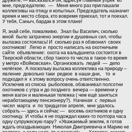
дружите, — высказался он, адресуя главный упрёк ко
мне, председателю. — Меня много раз приглашали
коллективы на птицу и копытных. Председатель назначит
время и место сбора, кто вовремя приехал, тот и поехал.
У тебя, Саныч, бардак в этом плане!
Я, знай себе, помалкивю. Знал бы Василич, сколько
мной было затрачено энергии и душевных сил, чтобы
вылазка состоялась! И сколько раз я обзвонил своих
охотников! Легко и просто написать на охотничьем
сайте объявление: охота на вальдшнепа состоится в
Тверской области, сбор такого-то числа в такое-то время
у метро «Войковская». Организовать людей — дело
нелёгкое. А поскольку вылазка коллектива на природу –
явление довольно таки редкое в наши дни, то и
подходил я к этому вопросу очень ответственно.
Исключив из списка рыболовов, обзванивал полсотни
охотников с утра и до позднего вечера — времени у
меня вагон и маленькая тележка ( чем ещё заняться
неработающему пенсионеру?). Начиная с первых
чисел марта и по тридцатое апреля, мне удалось
собрать — здесь и сейчас — восемь охотников и одну
охотницу. И чтобы я не подождал каких-то полтора часа
одну супружескую пару? «Уважаемый земляк, я готов
ждать опаздывающих Николая Дмитриевича и Марию не