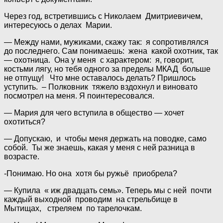
Через год, встретившись с Николаем Дмитриевичем,
интересуюсь о делах Марии.
— Между нами, мужиками, скажу так: я сопротивлялся
до последнего. Сам понимаешь: жена какой охотник, так
— охотница. Она у меня с характером: я, говорит,
костьми лягу, но тебя одного за пределы МКАД больше
не отпущу! Что мне оставалось делать? Пришлось
уступить. – Полковник тяжело вздохнул и виновато
посмотрел на меня. Я поинтересовался.
— Мария для чего вступила в общество — хочет
охотиться?
— Допускаю, и чтобы меня держать на поводке, само
собой. Ты же знаешь, какая у меня с ней разница в
возрасте.
-Понимаю. Но она хотя бы ружьё приобрела?
— Купила « иж двадцать семь». Теперь мы с ней почти
каждый выходной проводим на стрельбище в
Мытищах, стреляем по тарелочкам.