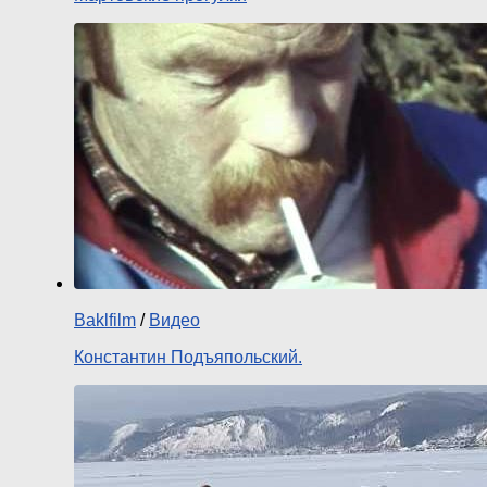
Baklfilm
/
Видео
Константин Подъяпольский.