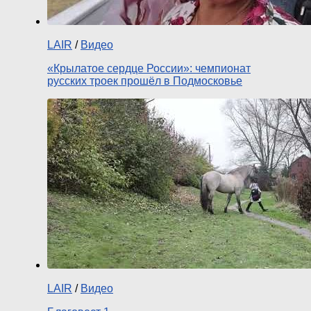
LAIR
/
Видео
«Крылатое сердце России»: чемпионат
русских троек прошёл в Подмосковье
LAIR
/
Видео