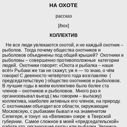
НА ОХОТЕ
рассказ
[/box]
КОЛЛЕКТИВ
Не все люди увлекаются охотой, и не каждый охотник –
рыболов. Тогда почему общества охотников и
рыболовов объединены под общей крышей? Охотники и
рыболовы – совершенно противоположные категории
людей. Охотники говорят: «Охота и рыбалка – наше
всё!» Рыбаки же так не скажут, уж я — то знаю, о чём
говорю! С девяносто четвёртого года возглавляю (
председательствую ) общество охотников и рыболовов.
В лучшие годы в моём коллективе было более ста
членов – охотников и рыболовов. Много раз я
организовывал выезд ( мы говорим – вылазку)
коллектива, наиболее активных его членов, на природу.
С охотниками объездил все области, окружающие
Московскую, с рыбаками бывал и на знаменитом
Селигере, и тонул на «Великом» озере в Тверской
губернии. Самое сложное в моей «председательской»
работе это организация охоты или рыбалки. Звонишь