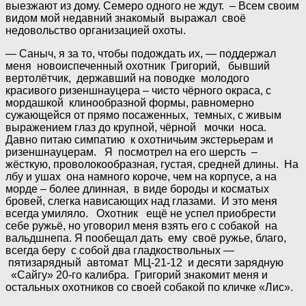
выезжают из дому. Семеро одного не ждут. – Всем своим
видом мой недавний знакомый выражал своё
недовольство организацией охоты.
— Саныч, я за то, чтобы подождать их, — поддержал
меня новоиспеченный охотник Григорий, бывший
вертолётчик, державший на поводке молодого
красивого ризеншнауцера – чисто чёрного окраса, с
мордашкой клинообразной формы, равномерно
сужающейся от прямо посаженных, темных, с живым
выражением глаз до крупной, чёрной мочки носа.
Давно питаю симпатию к охотничьим экстерьерам и
ризеншнауцерам. Я посмотрел на его шерсть –
жёсткую, проволокообразная, густая, средней длины. На
лбу и ушах она намного короче, чем на корпусе, а на
морде – более длинная, в виде бороды и косматых
бровей, слегка нависающих над глазами. И это меня
всегда умиляло. Охотник ещё не успел приобрести
себе ружьё, но уговорил меня взять его с собакой на
вальдшнепа. Я пообещал дать ему своё ружье, благо,
всегда беру с собой два гладкоствольных —
пятизарядный автомат МЦ-21-12 и десяти зарядную
«Сайгу» 20-го калибра. Григорий знакомит меня и
остальных охотников со своей собакой по кличке «Лис».