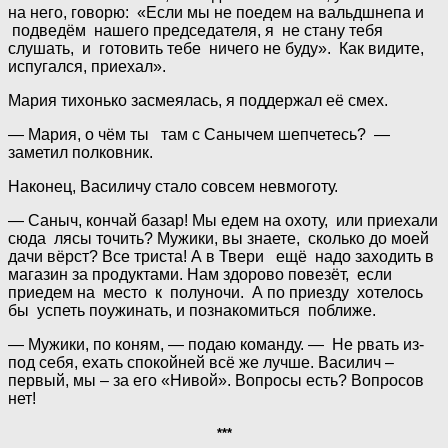
на него, говорю: «Если мы не поедем на вальдшнепа и
подведём нашего председателя, я не стану тебя
слушать, и готовить тебе ничего не буду». Как видите,
испугался, приехал».
Мария тихонько засмеялась, я поддержал её смех.
— Мария, о чём ты там с Санычем шепчетесь? —
заметил полковник.
Наконец, Василичу стало совсем невмоготу.
— Саныч, кончай базар! Мы едем на охоту, или приехали
сюда лясы точить? Мужики, вы знаете, сколько до моей
дачи вёрст? Все триста! А в Твери ещё надо заходить в
магазин за продуктами. Нам здорово повезёт, если
приедем на место к полуночи. А по приезду хотелось
бы успеть поужинать, и познакомиться поближе.
— Мужики, по коням, — подаю команду. — Не рвать из-
под себя, ехать спокойней всё же лучше. Василич –
первый, мы – за его «Нивой». Вопросы есть? Вопросов
нет!
***