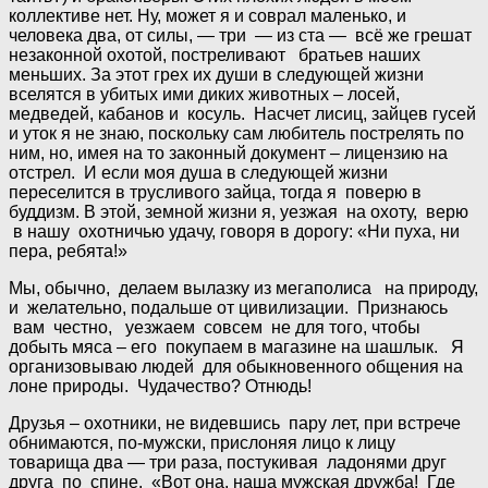
коллективе нет. Ну, может я и соврал маленько, и
человека два, от силы, — три — из ста — всё же грешат
незаконной охотой, постреливают братьев наших
меньших. За этот грех их души в следующей жизни
вселятся в убитых ими диких животных – лосей,
медведей, кабанов и косуль. Насчет лисиц, зайцев гусей
и уток я не знаю, поскольку сам любитель пострелять по
ним, но, имея на то законный документ – лицензию на
отстрел. И если моя душа в следующей жизни
переселится в трусливого зайца, тогда я поверю в
буддизм. В этой, земной жизни я, уезжая на охоту, верю
в нашу охотничью удачу, говоря в дорогу: «Ни пуха, ни
пера, ребята!»
Мы, обычно, делаем вылазку из мегаполиса на природу,
и желательно, подальше от цивилизации. Признаюсь
вам честно, уезжаем совсем не для того, чтобы
добыть мяса – его покупаем в магазине на шашлык. Я
организовываю людей для обыкновенного общения на
лоне природы. Чудачество? Отнюдь!
Друзья – охотники, не видевшись пару лет, при встрече
обнимаются, по-мужски, прислоняя лицо к лицу
товарища два — три раза, постукивая ладонями друг
друга по спине. «Вот она, наша мужская дружба! Где