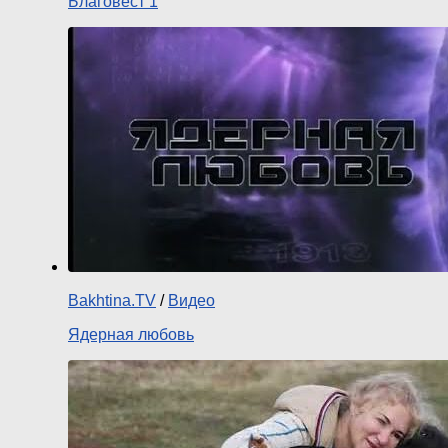
Благовест 1
Bakhtina.TV
/
Видео
Ядерная любовь