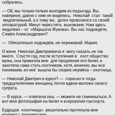
собрались.
— Ой, мы только-только выходим из подъезда. Вы,
наверное, давно с ним не виделись. Николай стал такой
медлительный, а к тому же, долго провозился со своей
аппаратурой. Минут через пять выезжаем. Нам здесь
недалеко – от «Маршала Жукова». Вы нас подождёте,
Семён Александрович?
— Обязательно подождём, не переживай, Мария.
О жене Николая Дмитриевича я могу сказать не так
много. Спустя год, после вступления в охот общество
мужа, она привезла мне для продления его билет, и
захотела сама стать охотником, хотя, конечно, мы все
понимаем, из неё вышла бы скорее неумёха – охотница.
— Николай Дмитрич в курсе? — спросил я тогда
тридцатилетнюю женщину, почти вдвое моложе своего
супруга.
— В курсе, — ответила она, — можете не сомневаться. А
вот моя фотография на билет и ксерокопия паспорта.
Будущая «охотница» решительно протянула мне
конверт с документами.