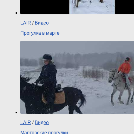
LAIR
/
Видео
Прогулка в марте
LAIR
/
Видео
Мартовские прогулки