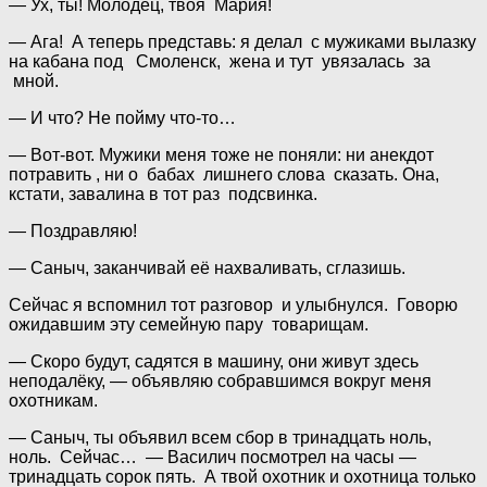
— Ух, ты! Молодец, твоя Мария!
— Ага! А теперь представь: я делал с мужиками вылазку
на кабана под Смоленск, жена и тут увязалась за
мной.
— И что? Не пойму что-то…
— Вот-вот. Мужики меня тоже не поняли: ни анекдот
потравить , ни о бабах лишнего слова сказать. Она,
кстати, завалина в тот раз подсвинка.
— Поздравляю!
— Саныч, заканчивай её нахваливать, сглазишь.
Сейчас я вспомнил тот разговор и улыбнулся. Говорю
ожидавшим эту семейную пару товарищам.
— Скоро будут, садятся в машину, они живут здесь
неподалёку, — объявляю собравшимся вокруг меня
охотникам.
— Саныч, ты объявил всем сбор в тринадцать ноль,
ноль. Сейчас… — Василич посмотрел на часы —
тринадцать сорок пять. А твой охотник и охотница только