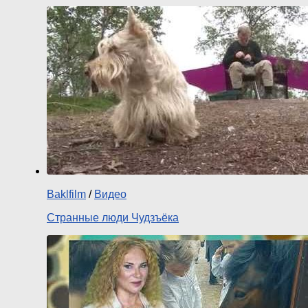
Baklfilm
/
Видео
Странные люди Чудзъёка