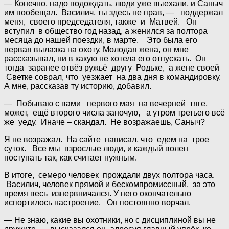
— Конечно, надо подождать, люди уже выехали, и Саныч
им пообещал. Василич, ты здесь не прав, — поддержал
меня, своего председателя, также и Матвей. Он
вступил в общество год назад, а женился за полтора
месяца до нашей поездки, в марте. Это была его
первая вылазка на охоту. Молодая жена, он мне
рассказывал, ни в какую не хотела его отпускать. Он
тогда заранее отвёз ружьё другу Родьке, а жене своей
Светке соврал, что уезжает на два дня в командировку.
А мне, рассказав ту историю, добавил.
— Побываю с вами первого мая на вечерней тяге,
может, ещё второго числа заночую, а утром третьего всё
же уеду. Иначе – скандал. Не возражаешь, Саныч?
Я не возражал. На сайте написал, что едем на трое
суток. Все мы взрослые люди, и каждый волен
поступать так, как считает нужным.
В итоге, семеро человек прождали двух полтора часа.
Василич, человек прямой и бескомпромиссный, за это
время весь изнервничался. У него окончательно
испортилось настроение. Он постоянно ворчал.
— Не знаю, какие вы охотники, но с дисциплиной вы не