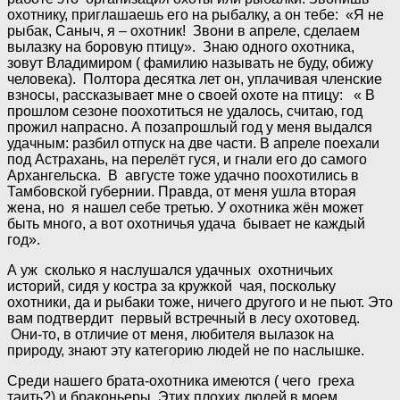
охотнику, приглашаешь его на рыбалку, а он тебе: «Я не
рыбак, Саныч, я – охотник! Звони в апреле, сделаем
вылазку на боровую птицу». Знаю одного охотника,
зовут Владимиром ( фамилию называть не буду, обижу
человека). Полтора десятка лет он, уплачивая членские
взносы, рассказывает мне о своей охоте на птицу: « В
прошлом сезоне поохотиться не удалось, считаю, год
прожил напрасно. А позапрошлый год у меня выдался
удачным: разбил отпуск на две части. В апреле поехали
под Астрахань, на перелёт гуся, и гнали его до самого
Архангельска. В августе тоже удачно поохотились в
Тамбовской губернии. Правда, от меня ушла вторая
жена, но я нашел себе третью. У охотника жён может
быть много, а вот охотничья удача бывает не каждый
год».
А уж сколько я наслушался удачных охотничьих
историй, сидя у костра за кружкой чая, поскольку
охотники, да и рыбаки тоже, ничего другого и не пьют. Это
вам подтвердит первый встречный в лесу охотовед.
Они-то, в отличие от меня, любителя вылазок на
природу, знают эту категорию людей не по наслышке.
Среди нашего брата-охотника имеются ( чего греха
таить?) и браконьеры. Этих плохих людей в моем