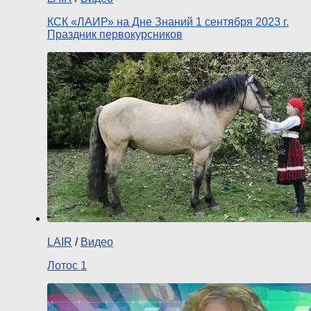
КСК «ЛАИР» на Дне Знаний 1 сентября 2023 г.
Праздник первокурсников
LAIR
/
Видео
Лотос 1