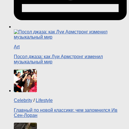
Art
Посол джаза: как Луи Армстронг изменил
музыкальный мир
Celebrity
/
Lifestyle
Главный по новой классике: чем запомнился Ив
Сен-Лоран