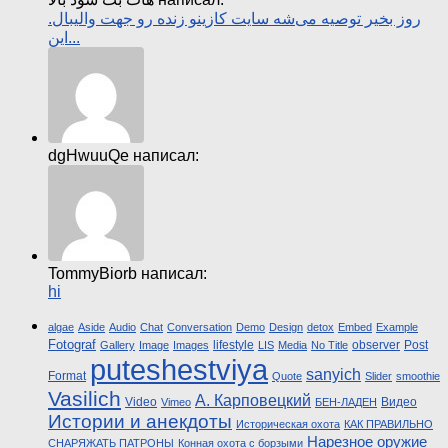
روز بخیر توصیه می‌شه سایت کازینو زنده رو جهت والیبال.
این...
dgHwuuQe написал:
TommyBiorb написал:
hi
algae
Aside
Audio
Chat
Conversation
Demo
Design
detox
Embed
Example
Fotograf
lifestyle
observer
Post
Gallery
Image
Images
LIS
Media
No Title
puteshestviya
sanyich
Format
Quote
Slider
smoothie
Vasilich
А. Карповецкий
Video
Видео
Vimeo
БЕН-ЛАДЕН
Истории и анекдоты
Историческая охота
КАК ПРАВИЛЬНО
Нарезное оружие
СНАРЯЖАТЬ ПАТРОНЫ
Конная охота с борзыми