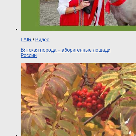
LAIR
/
Видео
Вятская порода – аборигенные лошади
России