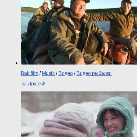
Baklfilm
/
Music
/
Видео
/
Видео рыбалки
За Друзей!