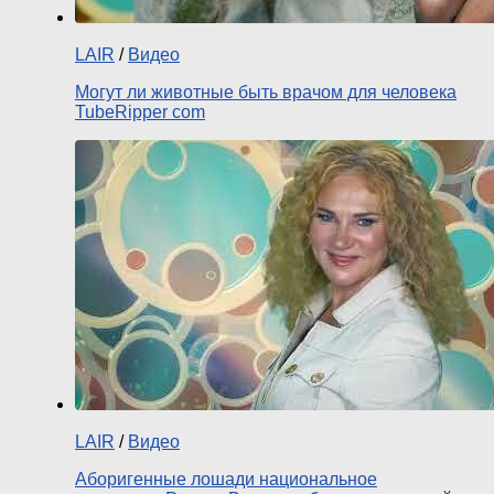
LAIR
/
Видео
Могут ли животные быть врачом для человека
TubeRipper com
LAIR
/
Видео
Аборигенные лошади национальное