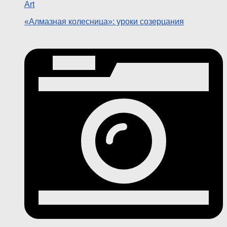
Art
«Алмазная колесница»: уроки созерцания