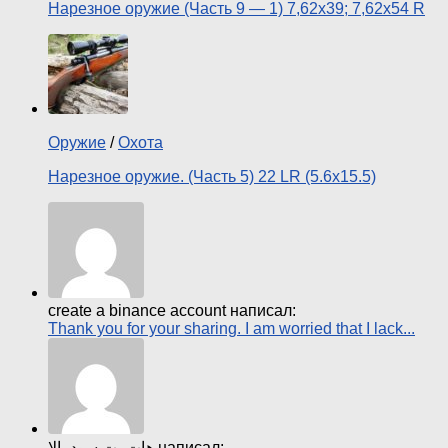
Нарезное оружие (Часть 9 — 1) 7,62х39; 7,62х54 R
Оружие
/
Охота
Нарезное оружие. (Часть 5) 22 LR (5.6х15.5)
create a binance account написал:
Thank you for your sharing. I am worried that I lack...
هات بت سود بالا написал: