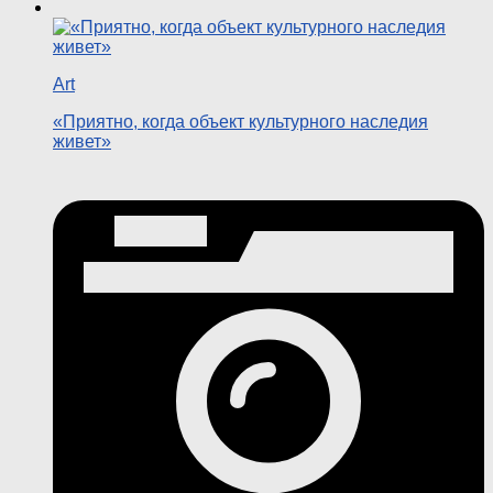
Art
«Приятно, когда объект культурного наследия
живет»