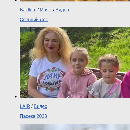
Baklfilm
/
Music
/
Видео
Осенний Лес
LAIR
/
Видео
Пасека 2023