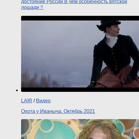
достояние России В чем особенность вятской
лошади？
LAIR
/
Видео
Охота у Иваныча. Октябрь 2021