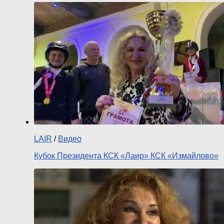
LAIR
/
Видео
Кубок Президента КСК «Лаир» КСК «Измайлово»