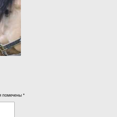
я помечены
*