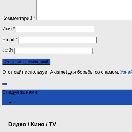
Комментарий
*
Имя
*
Email
*
Сайт
Этот сайт использует Akismet для борьбы со спамом.
Узна
Следуй за нами:
Видео / Кино / TV