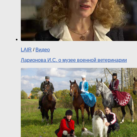
LAIR
/
Видео
Ларионова И.С. о музее военной ветеринарии