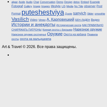
algae
Aside
Audio
Chat
Conversation
Demo
Design
detox
Embed
Example
Fotograf
lifestyle
observer
Post
Gallery
Image
Images
LIS
Media
No Title
puteshestviya
sanyich
Format
Quote
Slider
smoothie
Vasilich
А. Карповецкий
Video
Видео
Vimeo
БЕН-ЛАДЕН
Истории и анекдоты
Историческая охота
КАК ПРАВИЛЬНО
Нарезное оружие
СНАРЯЖАТЬ ПАТРОНЫ
Конная охота с борзыми
Оружие
Охота на кабана
Нарезное оружие охотничье
Правила
охота на вальдшнепа
охоты
Art & Travel © 2026. Все права защищены.