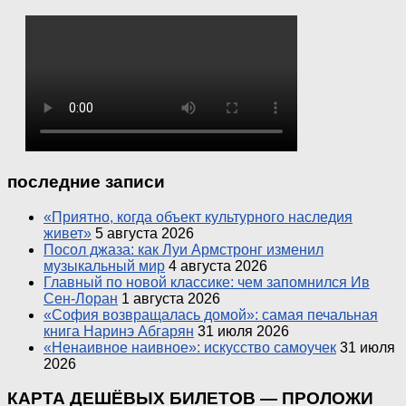
последние записи
«Приятно, когда объект культурного наследия
живет»
5 августа 2026
Посол джаза: как Луи Армстронг изменил
музыкальный мир
4 августа 2026
Главный по новой классике: чем запомнился Ив
Сен-Лоран
1 августа 2026
«София возвращалась домой»: самая печальная
книга Наринэ Абгарян
31 июля 2026
«Ненаивное наивное»: искусство самоучек
31 июля
2026
КАРТА ДЕШЁВЫХ БИЛЕТОВ — ПРОЛОЖИ