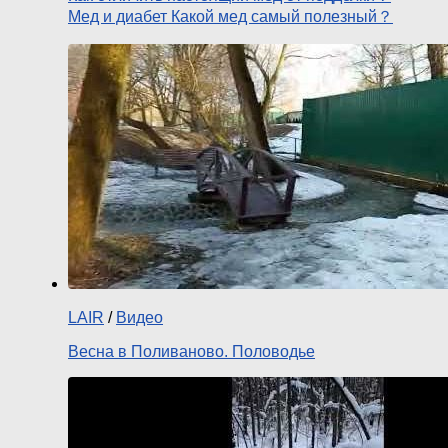
Мед и диабет Какой мед самый полезный？
LAIR
/
Видео
Весна в Поливаново. Половодье