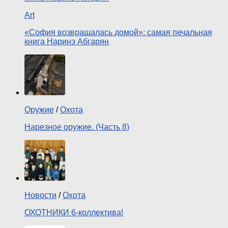
Art
«София возвращалась домой»: самая печальная
книга Наринэ Абгарян
Оружие
/
Охота
Нарезное оружие. (Часть 8)
Новости
/
Охота
ОХОТНИКИ 6-коллектива!