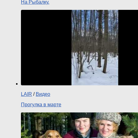
На Рыбалку.
LAIR
/
Видео
Прогулка в марте