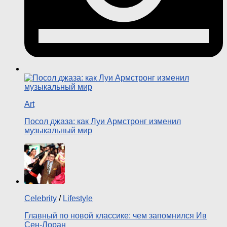
Art
Посол джаза: как Луи Армстронг изменил
музыкальный мир
Celebrity
/
Lifestyle
Главный по новой классике: чем запомнился Ив
Сен-Лоран