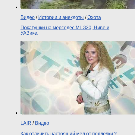
Видео
/
Истории и анекдоты
/
Охота
Покатушки на мерседес ML 320, Ниве и
УАЗике.
LAIR
/
Видео
Как отличить настоящий мед от подделки？