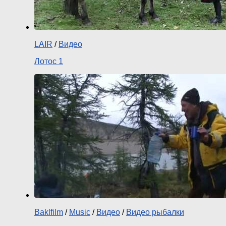
LAIR
/
Видео
Лотос 1
Baklfilm
/
Music
/
Видео
/
Видео рыбалки