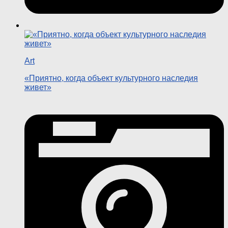
Art
«Приятно, когда объект культурного наследия
живет»