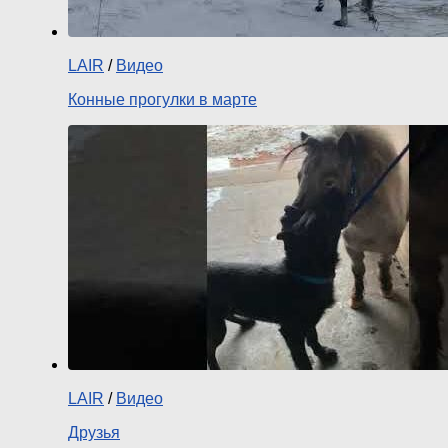
LAIR
/
Видео
Конные прогулки в марте
LAIR
/
Видео
Друзья