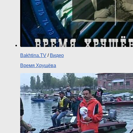
Bakhtina.TV
/
Видео
Время Хрущёва