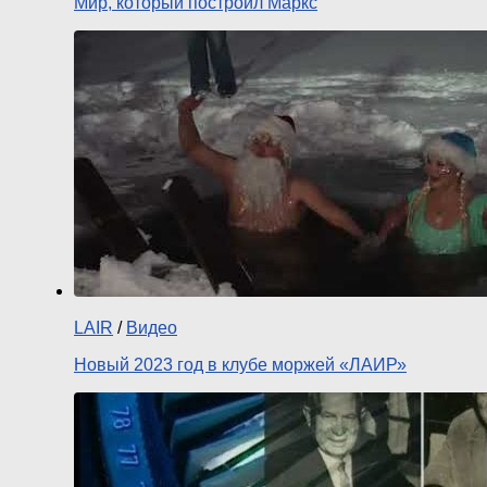
Мир, который построил Маркс
LAIR
/
Видео
Новый 2023 год в клубе моржей «ЛАИР»