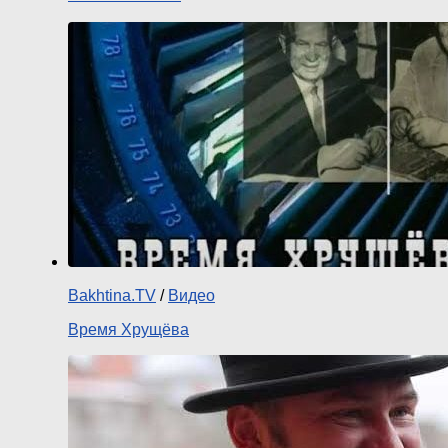
Bakhtina.TV
/
Видео
Время Хрущёва