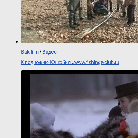
Baklfilm
/
Видео
К подножию Юнкэбиль.www.fishingtvclub.ru