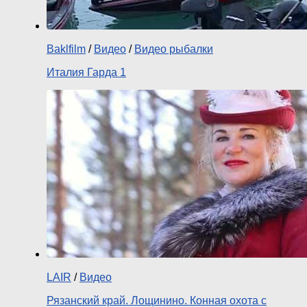
Baklfilm
/
Видео
/
Видео рыбалки
Италия Гарда 1
LAIR
/
Видео
Рязанский край. Лощинино. Конная охота с