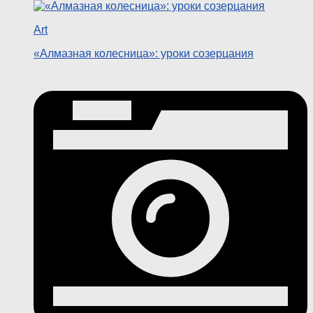
Art
«Алмазная колесница»: уроки созерцания