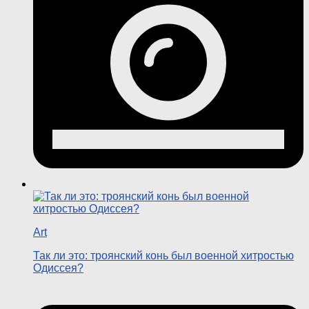
Art
Так ли это: троянский конь был военной хитростью
Одиссея?