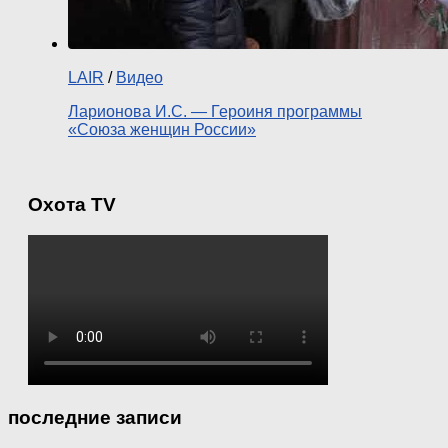
LAIR
/
Видео
Ларионова И.С. — Героиня программы
«Союза женщин России»
Охота TV
последние записи