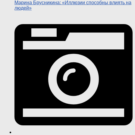
Марина Брусникина: «Иллюзии способны влиять на
людей»