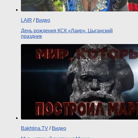
LAIR
/
Видео
День рождения КСК «Лаир». Цыганский
праздник
Bakhtina.TV
/
Видео