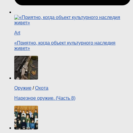
Art
«Приятно, когда объект культурного наследия
живет»
Оружие
/
Охота
Нарезное оружие. (Часть 8)