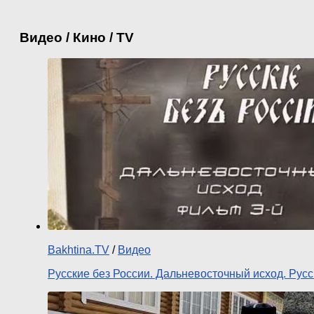
Видео / Кино / TV
Bakhtina.TV
/
Видео
Русские без России. Дальневосточный исход. Рус