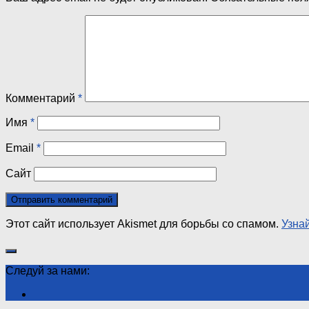
Комментарий
*
Имя
*
Email
*
Сайт
Этот сайт использует Akismet для борьбы со спамом.
Узна
Следуй за нами: