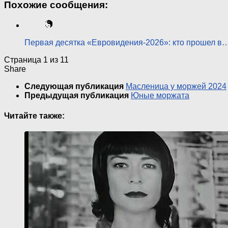
Похожие сообщения:
Первая десятка «Евровидения-2026»: кто прошел в
Страница 1 из 1
1
Share
Следующая публикация
Масленица у моржей 2024
Предыдущая публикация
Юные моржата
Читайте также: