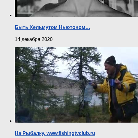
Быть Хельмутом Ньютоном…
14 декабря 2020
На Рыбалку. www.fishingtvclub.ru