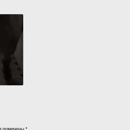
я помечены
*