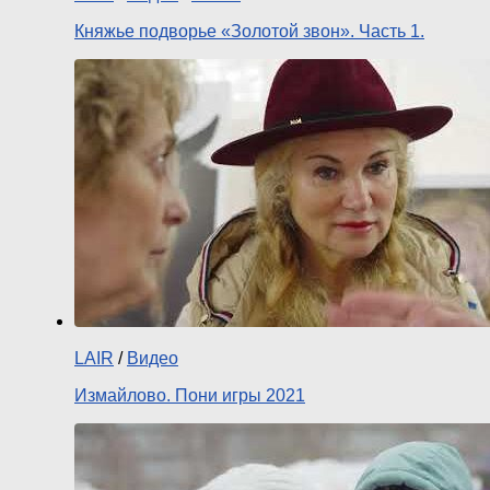
Княжье подворье «Золотой звон». Часть 1.
LAIR
/
Видео
Измайлово. Пони игры 2021