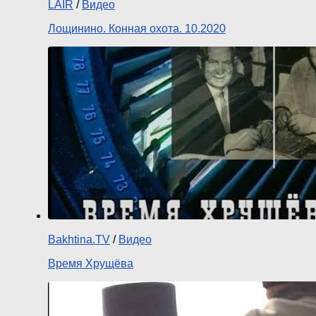
LAIR
/
Видео
Лощинино. Конная охота. 10.2020
Bakhtina.TV
/
Видео
Время Хрущёва