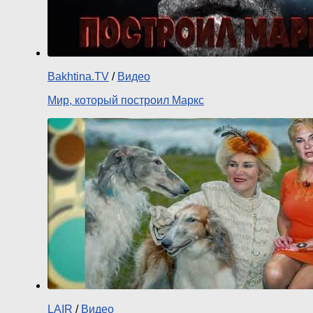
Bakhtina.TV
/
Видео
Мир, который построил Маркс
LAIR
/
Видео