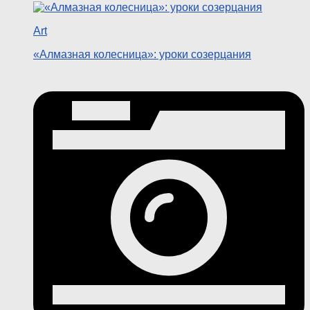
Art
«Алмазная колесница»: уроки созерцания