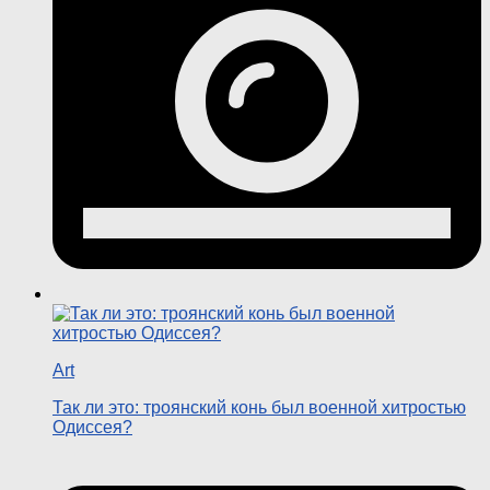
Art
Так ли это: троянский конь был военной хитростью
Одиссея?