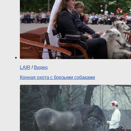
LAIR
/
Видео
Конная охота с борзыми собаками