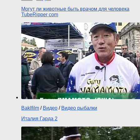
Могут ли животные быть врачом для человека
TubeRipper com
Baklfilm
/
Видео
/
Видео рыбалки
Италия Гарда 2