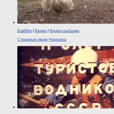
Baklfilm
/
Видео
/
Видео рыбалки
Странные люди Чудзъёка