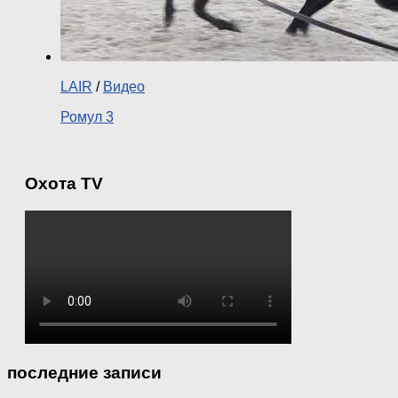
LAIR
/
Видео
Ромул 3
Охота TV
последние записи