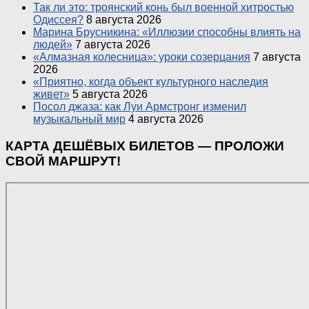
Так ли это: троянский конь был военной хитростью
Одиссея?
8 августа 2026
Марина Брусникина: «Иллюзии способны влиять на
людей»
7 августа 2026
«Алмазная колесница»: уроки созерцания
7 августа
2026
«Приятно, когда объект культурного наследия
живет»
5 августа 2026
Посол джаза: как Луи Армстронг изменил
музыкальный мир
4 августа 2026
КАРТА ДЕШЁВЫХ БИЛЕТОВ — ПРОЛОЖИ
СВОЙ МАРШРУТ!