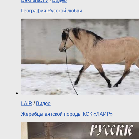
Bakhtina.TV
/
Видео
География Русской любви
LAIR
/
Видео
Жеребцы вятской породы КСК «ЛАИР»