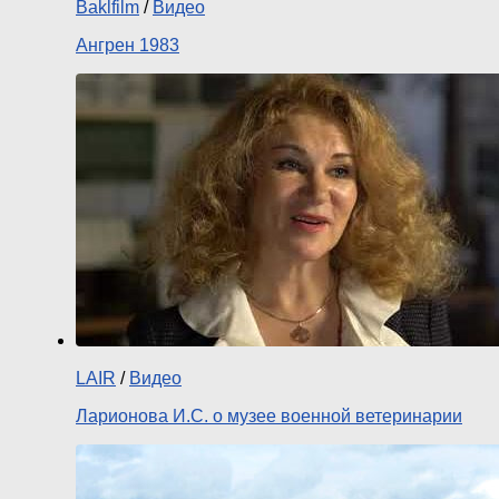
Baklfilm
/
Видео
Ангрен 1983
LAIR
/
Видео
Ларионова И.С. о музее военной ветеринарии