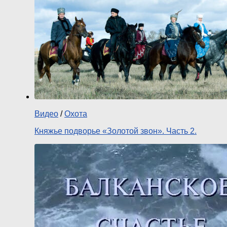
Видео
/
Охота
Княжье подворье «Золотой звон». Часть 2.