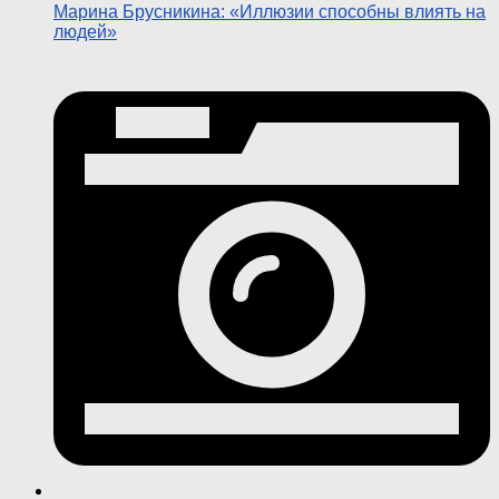
Марина Брусникина: «Иллюзии способны влиять на
людей»