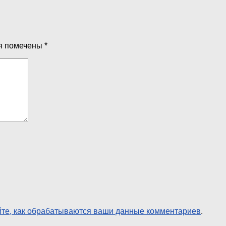
я помечены
*
йте, как обрабатываются ваши данные комментариев
.