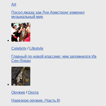
Art
Посол джаза: как Луи Армстронг изменил
музыкальный мир
Celebrity
/
Lifestyle
Главный по новой классике: чем запомнился Ив
Сен-Лоран
Оружие
/
Охота
Нарезное оружие. (Часть 8)