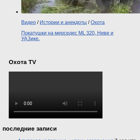
Видео
/
Истории и анекдоты
/
Охота
Покатушки на мерседес ML 320, Ниве и
УАЗике.
Охота TV
последние записи