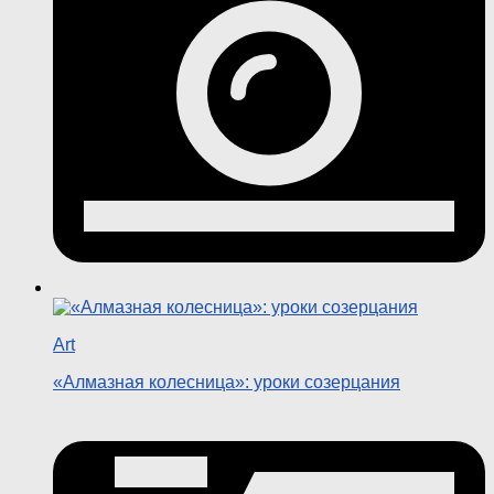
Art
«Алмазная колесница»: уроки созерцания