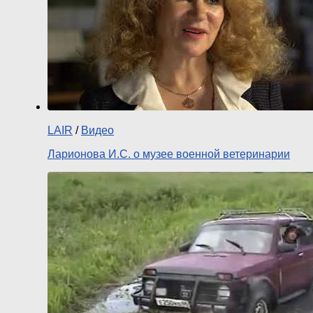
LAIR
/
Видео
Ларионова И.С. о музее военной ветеринарии