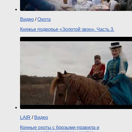
Видео
/
Охота
Княжье подворье «Золотой звон». Часть 3.
LAIR
/
Видео
Конные охоты с борзыми-правила и