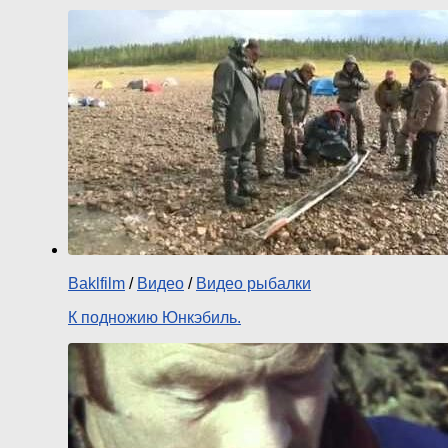
Baklfilm
/
Видео
/
Видео рыбалки
К подножию Юнкэбиль.