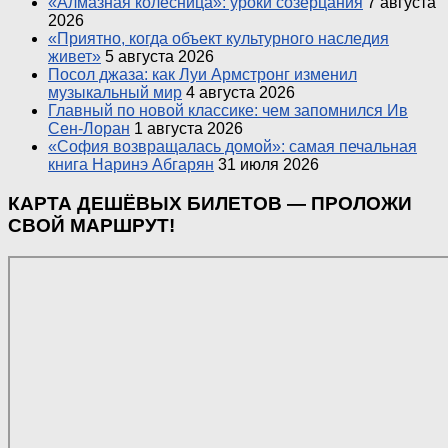
«Алмазная колесница»: уроки созерцания
7 августа
2026
«Приятно, когда объект культурного наследия
живет»
5 августа 2026
Посол джаза: как Луи Армстронг изменил
музыкальный мир
4 августа 2026
Главный по новой классике: чем запомнился Ив
Сен-Лоран
1 августа 2026
«София возвращалась домой»: самая печальная
книга Наринэ Абгарян
31 июля 2026
КАРТА ДЕШЁВЫХ БИЛЕТОВ — ПРОЛОЖИ
СВОЙ МАРШРУТ!