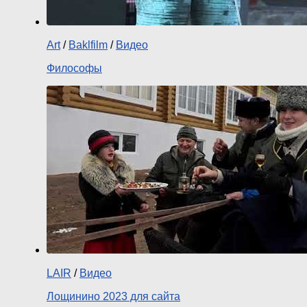
Art
/
Baklfilm
/
Видео
Философы
LAIR
/
Видео
Лощинино 2023 для сайта