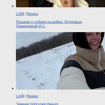
LAIR
/
Видео
Лошади и собаки на войне. Интервью
Ларионовой И.С.
LAIR
/
Видео
Зимние прогулки финал