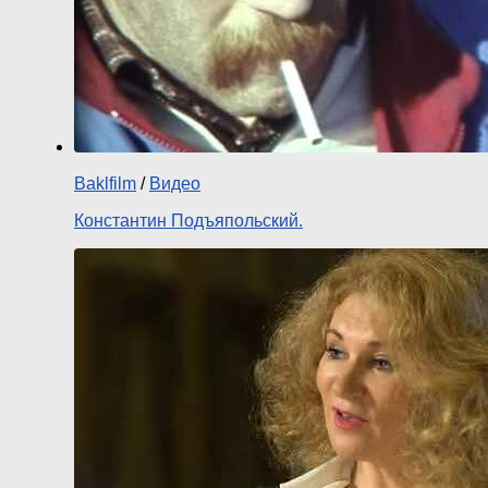
Baklfilm
/
Видео
Константин Подъяпольский.