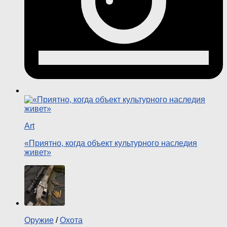
Art
«Приятно, когда объект культурного наследия
живет»
Оружие
/
Охота