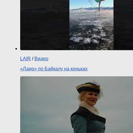
LAIR
/
Видео
«Лаир» по Байкалу на коньках