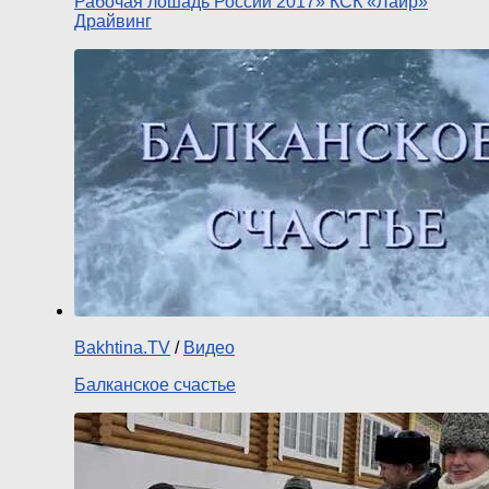
Рабочая лошадь России 2017» КСК «Лаир»
Драйвинг
Bakhtina.TV
/
Видео
Балканское счастье