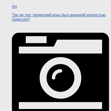
Art
Так ли это: троянский конь был военной хитростью
Одиссея?