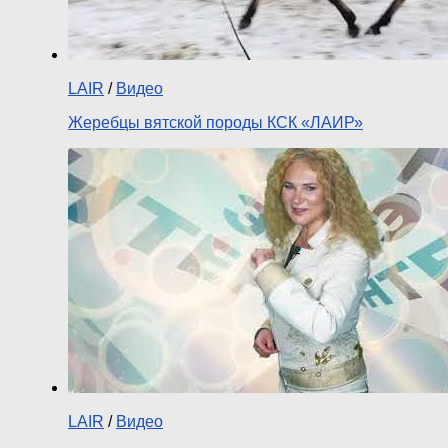
LAIR
/
Видео
Жеребцы вятской породы КСК «ЛАИР»
LAIR
/
Видео