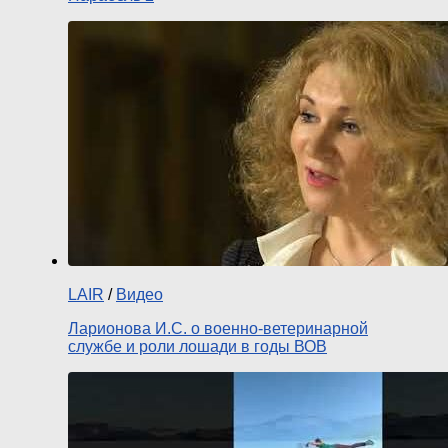
LAIR
/
Видео
Ларионова И.С. о военно-ветеринарной
службе и роли лошади в годы ВОВ