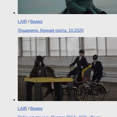
LAIR
/
Видео
Лощинино. Конная охота. 10.2020
LAIR
/
Видео