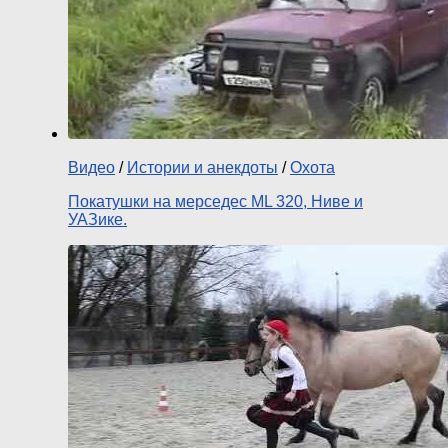
Видео
/
Истории и анекдоты
/
Охота
Покатушки на мерседес ML 320, Ниве и
УАЗике.