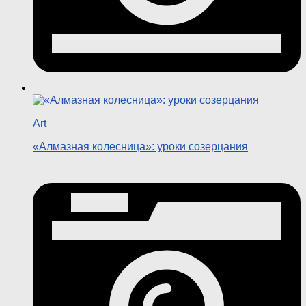
Art
«Алмазная колесница»: уроки созерцания