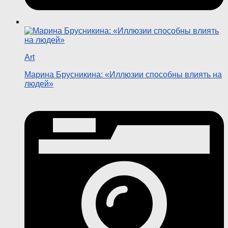
Art
Марина Брусникина: «Иллюзии способны влиять на
людей»