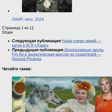
ЛАИР, лето, 2024
Страница 1 из 1
1
Share
Следующая публикация
Наше озеро зимой —
каток в КСК «Лаир»
Предыдущая публикация
Декоративные акулы
Fin Art и экологическая миссия их создателей —
Novosti Phuketa
Читайте также: