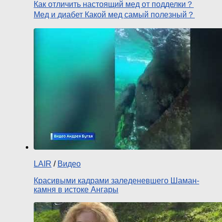
Как отличить настоящий мед от подделки？
Мед и диабет Какой мед самый полезный？
LAIR
/
Видео
Красивыми кадрами заледеневшего Шаман-
камня в истоке Ангары