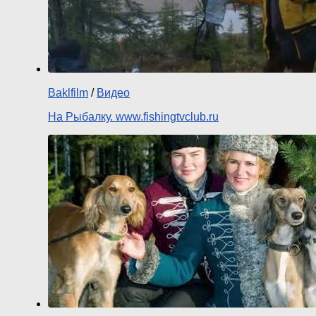
Baklfilm
/
Видео
На Рыбалку. www.fishingtvclub.ru