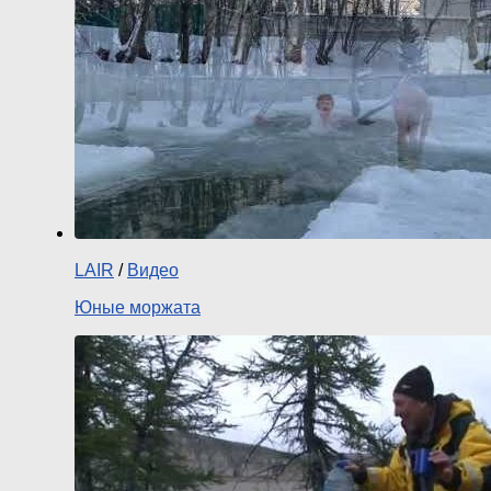
LAIR
/
Видео
Юные моржата