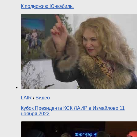
К подножию Юнкэбиль.
LAIR
/
Видео
Кубок Президента КСК ЛАИР в Измайлово 11
ноября 2022