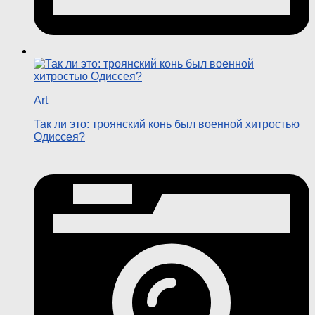
Art
Так ли это: троянский конь был военной хитростью
Одиссея?