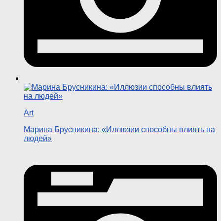
Art
Марина Брусникина: «Иллюзии способны влиять на
людей»