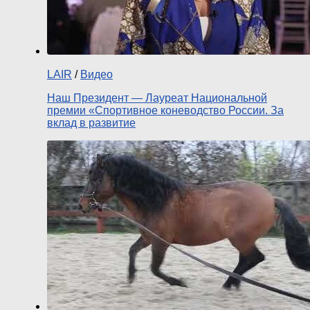
LAIR
/
Видео
Наш Президент — Лауреат Национальной
премии «Спортивное коневодство России. За
вклад в развитие