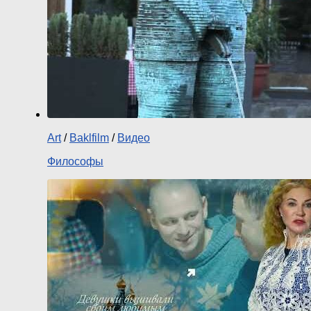
Art
/
Baklfilm
/
Видео
Философы