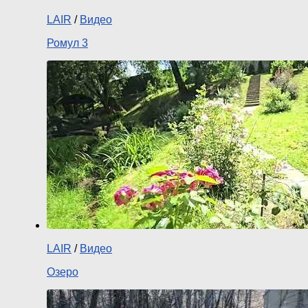
LAIR
/
Видео
Ромул 3
LAIR
/
Видео
Озеро