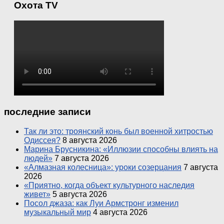
Охота TV
последние записи
Так ли это: троянский конь был военной хитростью
Одиссея?
8 августа 2026
Марина Брусникина: «Иллюзии способны влиять на
людей»
7 августа 2026
«Алмазная колесница»: уроки созерцания
7 августа
2026
«Приятно, когда объект культурного наследия
живет»
5 августа 2026
Посол джаза: как Луи Армстронг изменил
музыкальный мир
4 августа 2026