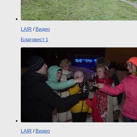
LAIR
/
Видео
Благовест 1
LAIR
/
Видео