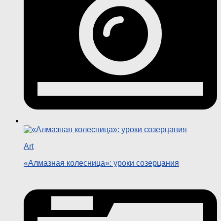
Art
«Алмазная колесница»: уроки созерцания