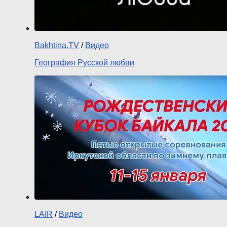
Bakhtina.TV
/
Видео
География Русской любви
LAIR
/
Видео