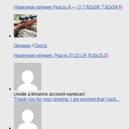
Нарезное оружие (Часть 9 — 1) 7,62х39; 7,62х54 R
Оружие
/
Охота
Нарезное оружие. (Часть 5) 22 LR (5.6х15.5)
create a binance account написал:
Thank you for your sharing. I am worried that I lack...