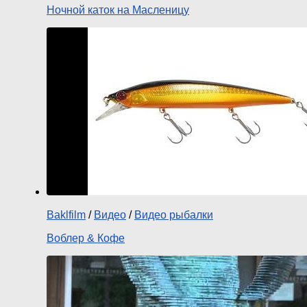
Ночной каток на Масленицу
Baklfilm
/
Видео
/
Видео рыбалки
Воблер & Кофе