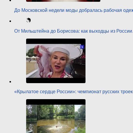
До Московской недели моды добралась рабочая оде
От Мильштейна до Борисова: как выходцы из Росси
«Крылатое сердце России»: чемпионат русских трое