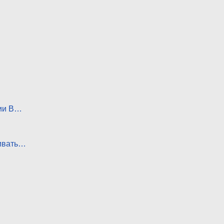
сии В…
ивать…