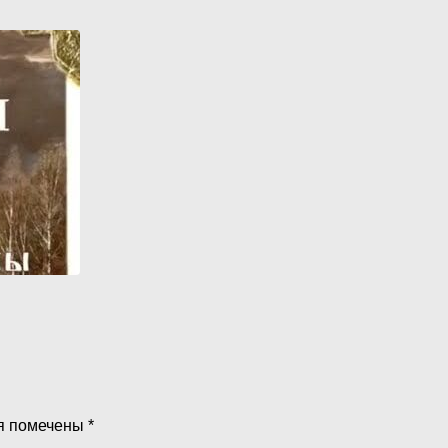
я помечены
*