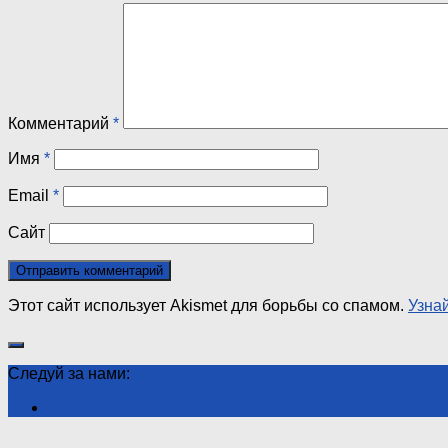
Комментарий
*
Имя
*
Email
*
Сайт
Этот сайт использует Akismet для борьбы со спамом.
Узна
Следуй за нами: