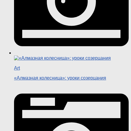
Art
«Алмазная колесница»: уроки созерцания