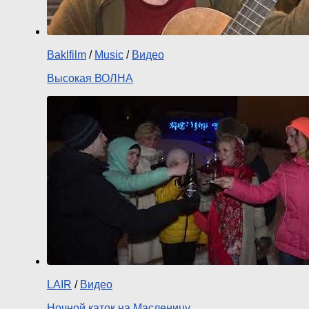
Baklfilm
/
Music
/
Видео
Высокая ВОЛНА
LAIR
/
Видео
Ночной каток на Масленицу