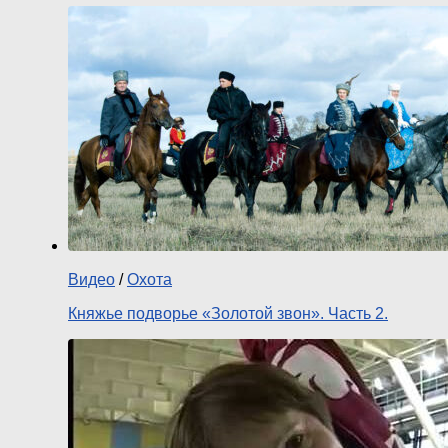
Видео
/
Охота
Княжье подворье «Золотой звон». Часть 2.