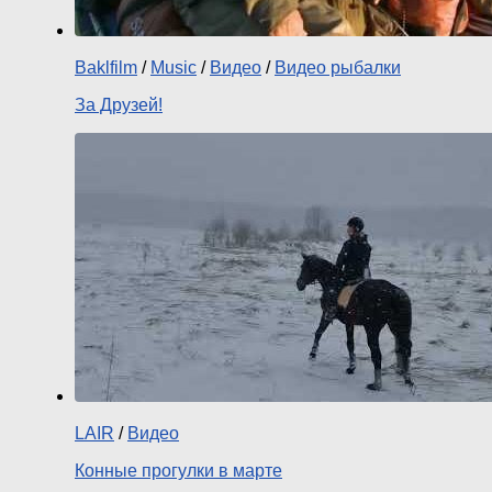
Baklfilm
/
Music
/
Видео
/
Видео рыбалки
За Друзей!
LAIR
/
Видео
Конные прогулки в марте