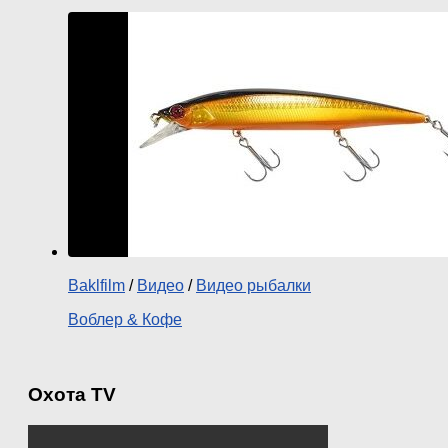
Baklfilm
/
Видео
/
Видео рыбалки
Воблер & Кофе
Охота TV