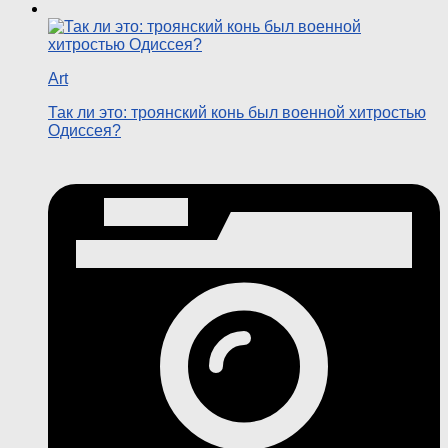
Art
Так ли это: троянский конь был военной хитростью
Одиссея?