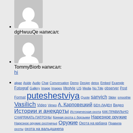
dgHwuuQe написал:
TommyBiorb написал:
hi
algae
Aside
Audio
Chat
Conversation
Demo
Design
detox
Embed
Example
Fotograf
lifestyle
observer
Post
Gallery
Image
Images
LIS
Media
No Title
puteshestviya
sanyich
Format
Quote
Slider
smoothie
Vasilich
А. Карповецкий
Video
Видео
Vimeo
БЕН-ЛАДЕН
Истории и анекдоты
Историческая охота
КАК ПРАВИЛЬНО
Нарезное оружие
СНАРЯЖАТЬ ПАТРОНЫ
Конная охота с борзыми
Оружие
Охота на кабана
Нарезное оружие охотничье
Правила
охота на вальдшнепа
охоты