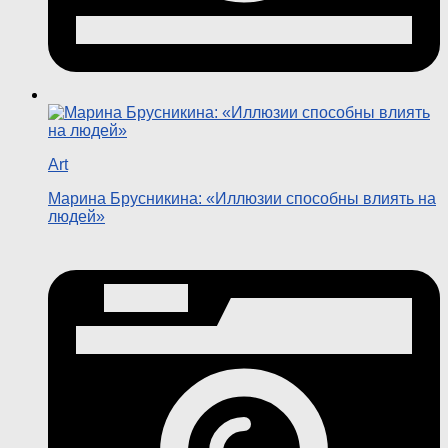
Art
Марина Брусникина: «Иллюзии способны влиять на
людей»