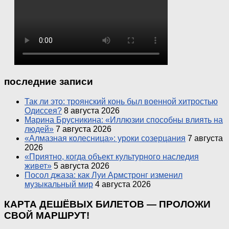
последние записи
Так ли это: троянский конь был военной хитростью
Одиссея?
8 августа 2026
Марина Брусникина: «Иллюзии способны влиять на
людей»
7 августа 2026
«Алмазная колесница»: уроки созерцания
7 августа
2026
«Приятно, когда объект культурного наследия
живет»
5 августа 2026
Посол джаза: как Луи Армстронг изменил
музыкальный мир
4 августа 2026
КАРТА ДЕШЁВЫХ БИЛЕТОВ — ПРОЛОЖИ
СВОЙ МАРШРУТ!