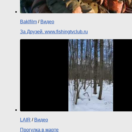
Baklfilm
/
Видео
За Друзей. www.fishingtvclub.ru
LAIR
/
Видео
Прогулка в марте