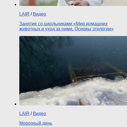
LAIR
/
Видео
Занятие со школьниками «Мир домашних
животных и уход за ними. Основы этологии»
LAIR
/
Видео
Морозный день