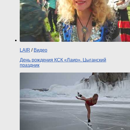
LAIR
/
Видео
День рождения КСК «Лаир». Цыганский
праздник