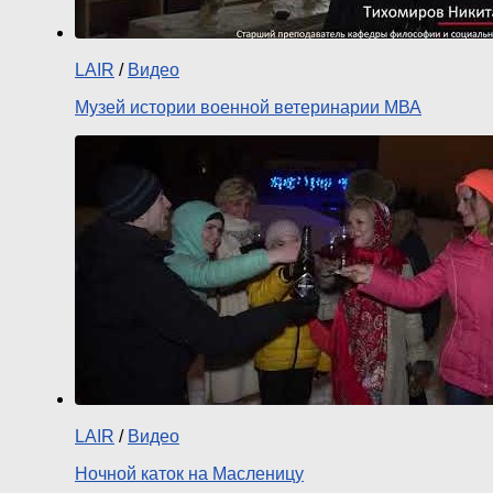
LAIR
/
Видео
Музей истории военной ветеринарии МВА
LAIR
/
Видео
Ночной каток на Масленицу