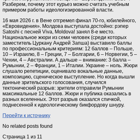
Разберем, почему этот курьез можно считать учебным
примером работы идеологизированной власти.
16 мая 2026 г. в Вене отгремел финал 70-го, юбилейного,
«Евровидения». Молдова выступала достойно: рэпер
Satoshi с песней Viva, Moldova! занял 8-е место.
Национальное жюри из семи человек (среди которых
заместитель Цуркану Андрей Запша) выставило баллы
по профессиональным критериям: 12 баллов – Польше,
10 – Израилю, 8 – Греции, 7 – Болгарии, 6 – Норвегии, 5 –
Чехии, 4 – Австралии. А дальше – внимание: 3 балла –
Румынии, 2 – Франции, 1 – Италии. Украине – ноль. Жюри
слушало репетиции, оценивало вокальные данные,
композицию, сценическое выступление. Но когда вышли
данные зрительского голосования, случился
тектонический разрыв: зрители отправили Румынии
максимальные 12 баллов. Жюри и публика оказались в
разных вселенных. Этот разрыв оказался спичкой,
поднесенной к идеологическому бикфордову шнуру.
Перейти к источнику
No related posts found
Страница 1 из 1
1