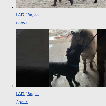
LAIR
/
Видео
Ромул 2
LAIR
/
Видео
Друзья