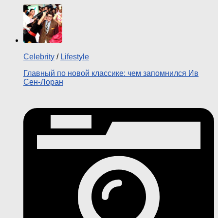
Celebrity
/
Lifestyle
Главный по новой классике: чем запомнился Ив
Сен-Лоран