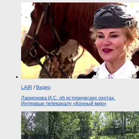
LAIR
/
Видео
Ларионова И.С. об исторических охотах.
Интервью телеканалу «Конный мир»