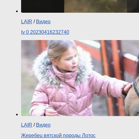
LAIR
/
Видео
lv 0 20230416232740
LAIR
/
Видео
Жеребец вятской породы Лотос