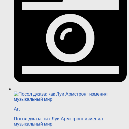
Art
Посол джаза: как Луи Армстронг изменил
музыкальный мир