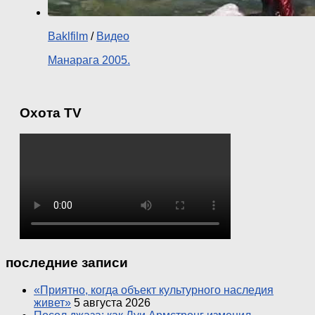
Baklfilm
/
Видео
Манарага 2005.
Охота TV
последние записи
«Приятно, когда объект культурного наследия
живет»
5 августа 2026