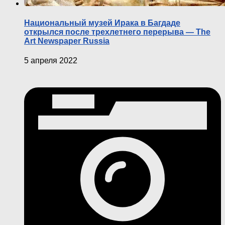
Национальный музей Ирака в Багдаде
открылся после трехлетнего перерыва — The
Art Newspaper Russia
5 апреля 2022