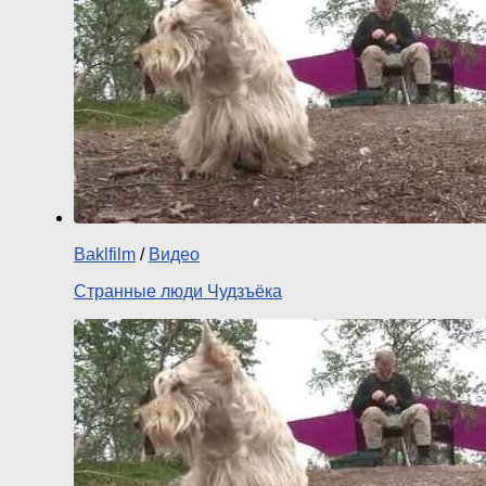
Baklfilm
/
Видео
Странные люди Чудзъёка