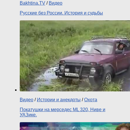
Bakhtina.TV
/
Видео
Русские без России. История и судьбы
Видео
/
Истории и анекдоты
/
Охота
Покатушки на мерседес ML 320, Ниве и
УАЗике.