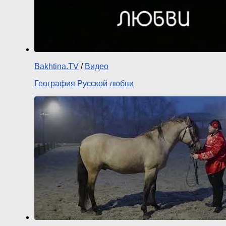
Bakhtina.TV
/
Видео
География Русской любви