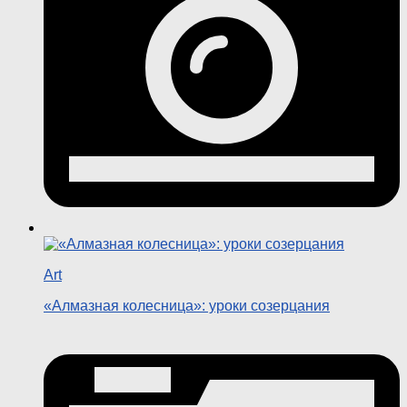
Art
«Алмазная колесница»: уроки созерцания