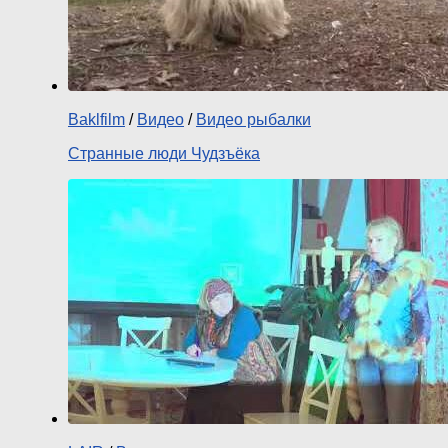
Baklfilm
/
Видео
/
Видео рыбалки
Странные люди Чудзъёка