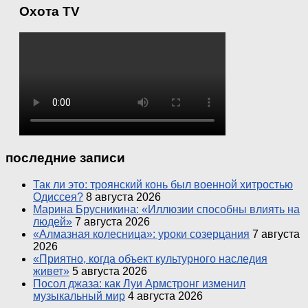
Охота TV
последние записи
Так ли это: троянский конь был военной хитростью
Одиссея?
8 августа 2026
Марина Брусникина: «Иллюзии способны влиять на
людей»
7 августа 2026
«Алмазная колесница»: уроки созерцания
7 августа
2026
«Приятно, когда объект культурного наследия
живет»
5 августа 2026
Посол джаза: как Луи Армстронг изменил
музыкальный мир
4 августа 2026