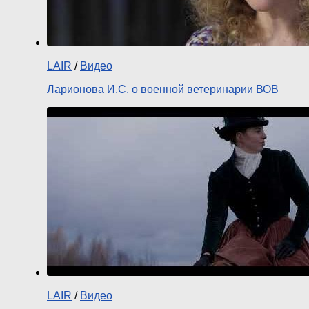
LAIR
/
Видео
Ларионова И.С. о военной ветеринарии ВОВ
LAIR
/
Видео