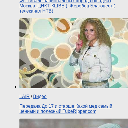
Фестиваль национальных пород лошадей (
Москва, ЦНКТ, КШВЕ ). Жеребец Благовест (
телеканал НТВ)
LAIR
/
Видео
Передача До 17 и старше Какой мед самый
ценный и полезный TubeRipper com