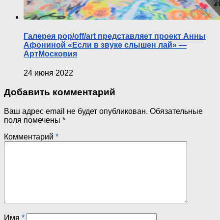
Галерея pop/off/art представляет проект Анны
Афониной «Если в звуке слышен лай» —
АртМосковия
24 июня 2022
Добавить комментарий
Ваш адрес email не будет опубликован.
Обязательные
поля помечены
*
Комментарий
*
Имя
*