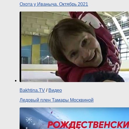
Охота у Иваныча. Октябрь 2021
Bakhtina.TV
/
Видео
Ледовый плен Тамары Москвиной