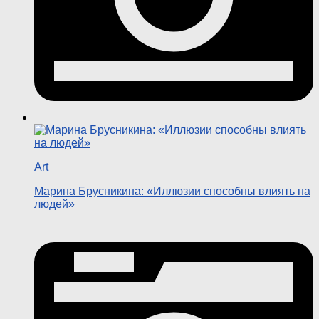
Art
Марина Брусникина: «Иллюзии способны влиять на
людей»