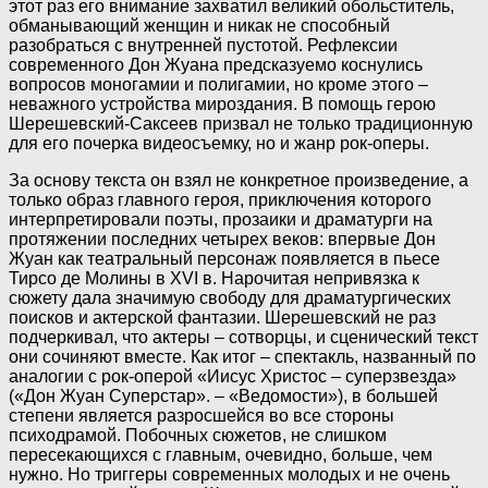
этот раз его внимание захватил великий обольститель,
обманывающий женщин и никак не способный
разобраться с внутренней пустотой. Рефлексии
современного Дон Жуана предсказуемо коснулись
вопросов моногамии и полигамии, но кроме этого –
неважного устройства мироздания. В помощь герою
Шерешевский-Саксеев призвал не только традиционную
для его почерка видеосъемку, но и жанр рок-оперы.
За основу текста он взял не конкретное произведение, а
только образ главного героя, приключения которого
интерпретировали поэты, прозаики и драматурги на
протяжении последних четырех веков: впервые Дон
Жуан как театральный персонаж появляется в пьесе
Тирсо де Молины в XVI в. Нарочитая непривязка к
сюжету дала значимую свободу для драматургических
поисков и актерской фантазии. Шерешевский не раз
подчеркивал, что актеры – сотворцы, и сценический текст
они сочиняют вместе. Как итог – спектакль, названный по
аналогии с рок-оперой «Иисус Христос – суперзвезда»
(«Дон Жуан Суперстар». – «Ведомости»), в большей
степени является разросшейся во все стороны
психодрамой. Побочных сюжетов, не слишком
пересекающихся с главным, очевидно, больше, чем
нужно. Но триггеры современных молодых и не очень