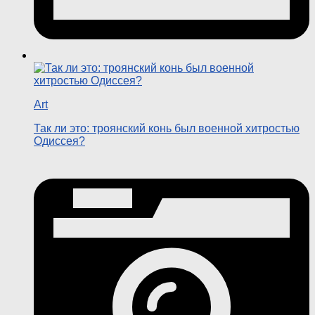
Art
Так ли это: троянский конь был военной хитростью
Одиссея?