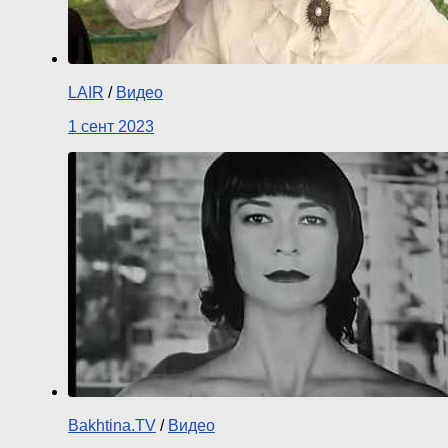
LAIR
/
Видео
1 сент 2023
Bakhtina.TV
/
Видео