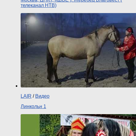
телеканал НТВ)
LAIR
/
Видео
Линкольн 1