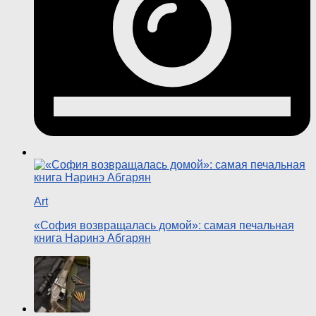
Art
«София возвращалась домой»: самая печальная
книга Наринэ Абгарян