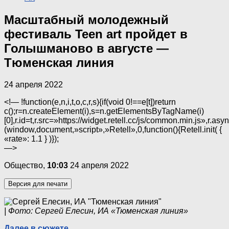
Масштабный молодежный
фестиваль Teen art пройдет в
Голышманово в августе —
Тюменская линия
24 апреля 2022
<!— !function(e,n,i,t,o,c,r,s){if(void 0!==e[t])return
c();r=n.createElement(i),s=n.getElementsByTagName(i)
[0],r.id=t,r.src=»https://widget.retell.cc/js/common.min.js»,r.a
(window,document,»script»,»Retell»,0,function(){Retell.init( {
«rate»: 1.1 } )});
—>
Общество,
10:03
24 апреля 2022
Версия для печати
| Фото: Сергей Елесин, ИА «Тюменская линия»
Далее в сюжете