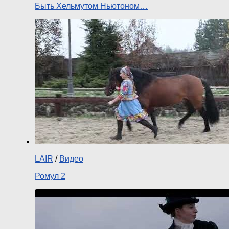
Быть Хельмутом Ньютоном…
LAIR
/
Видео
Ромул 2