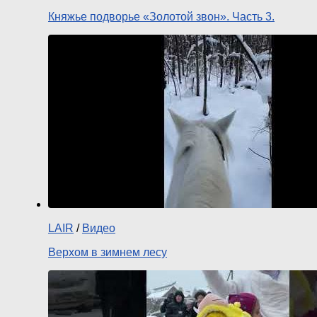
Княжье подворье «Золотой звон». Часть 3.
LAIR
/
Видео
Верхом в зимнем лесу