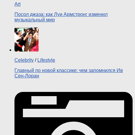
Art
Посол джаза: как Луи Армстронг изменил
музыкальный мир
Celebrity
/
Lifestyle
Главный по новой классике: чем запомнился Ив
Сен-Лоран