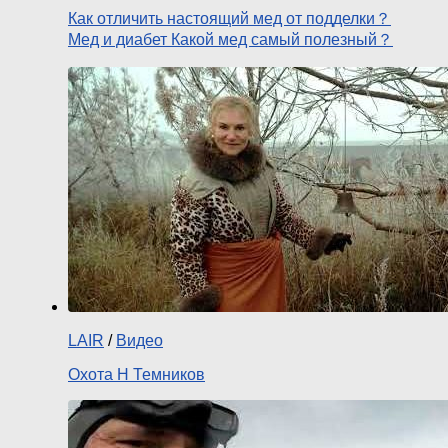
Как отличить настоящий мед от подделки？
Мед и диабет Какой мед самый полезный？
LAIR
/
Видео
Охота Н Темников