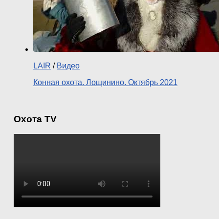
LAIR
/
Видео
Конная охота. Лощинино. Октябрь 2021
Охота TV