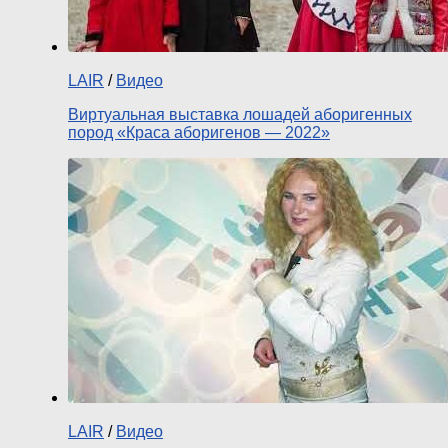
LAIR
/
Видео
Виртуальная выставка лошадей аборигенных
пород «Краса аборигенов — 2022»
LAIR
/
Видео