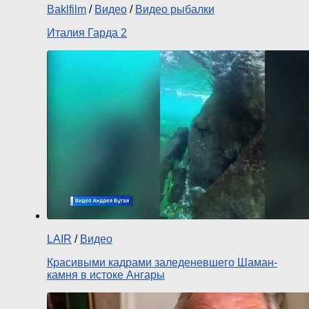
Baklfilm
/
Видео
/
Видео рыбалки
Италия Гарда 2
LAIR
/
Видео
Красивыми кадрами заледеневшего Шаман-
камня в истоке Ангары