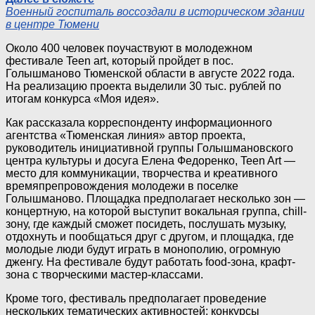
Военный госпиталь воссоздали в историческом здании
в центре Тюмени
Около 400 человек поучаствуют в молодежном
фестивале Teen art, который пройдет в пос.
Голышманово Тюменской области в августе 2022 года.
На реализацию проекта выделили 30 тыс. рублей по
итогам конкурса «Моя идея».
Как рассказала корреспонденту информационного
агентства «Тюменская линия» автор проекта,
руководитель инициативной группы Голышмановского
центра культуры и досуга Елена Федоренко, Teen Art —
место для коммуникации, творчества и креативного
времяпрепровождения молодежи в поселке
Голышманово. Площадка предполагает несколько зон —
концертную, на которой выступит вокальная группа, chill-
зону, где каждый сможет посидеть, послушать музыку,
отдохнуть и пообщаться друг с другом, и площадка, где
молодые люди будут играть в монополию, огромную
дженгу. На фестивале будут работать food-зона, крафт-
зона с творческими мастер-классами.
Кроме того, фестиваль предполагает проведение
нескольких тематических активностей: конкурсы