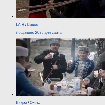
LAIR
/
Видео
Лощинино 2023 для сайта
Видео
/
Охота