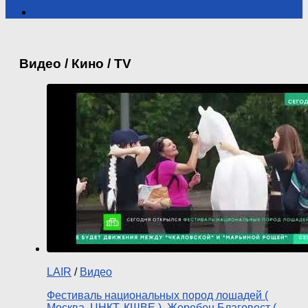
Видео / Кино / TV
LAIR
/
Видео
Фестиваль национальных пород лошадей (
Москва, ЦНКТ, КШВЕ ). Жеребец Благовест (