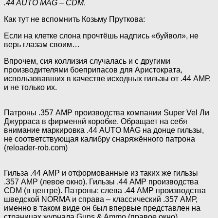
.44 AUTO MAG – CDM
.
Как тут не вспомнить Козьму Пруткова:
Если на клетке слона прочтёшь надпись «буйвол», не
верь глазам своим…
Впрочем, сия коллизия случалась и с другими
производителями боеприпасов для Аристократа,
использовавших в качестве исходных гильзы от .44 АМР,
и не только их.
Патроны .357 АМР производства компании Super Vel Ли
Джурраса в фирменнй коробке. Обращает на себя
внимание маркировка .44 AUTO MAG на донце гильзы,
не соответствующая калибру снаряжённого патрона
(reloader-rob.com)
Гильза .44 АМР и отформованные из таких же гильзы
.357 АМР (левое окно). Гильзы .44 АМР производства
CDM (в центре). Патроны: слева .44 АМР производства
шведской NORMA и справа – классический .357 АМР,
именно в таком виде он был впервые представлен на
страницах журнала Guns & Ammo (правое окно)