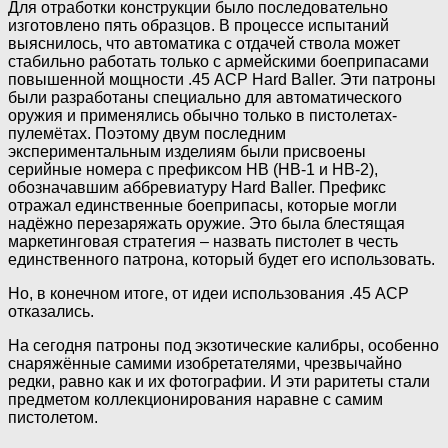
Для отработки конструкции было последовательно
изготовлено пять образцов. В процессе испытаний
выяснилось, что автоматика с отдачей ствола может
стабильно работать только с армейскими боеприпасами
повышенной мощности .45 ACP Hard Baller. Эти патроны
были разработаны специально для автоматического
оружия и применялись обычно только в пистолетах-
пулемётах. Поэтому двум последним
экспериментальным изделиям были присвоены
серийные номера с префиксом НВ (НВ-1 и НВ-2),
обозначавшим аббревиатуру Hard Baller. Префикс
отражал единственные боеприпасы, которые могли
надёжно перезаряжать оружие. Это была блестящая
маркетинговая стратегия – назвать пистолет в честь
единственного патрона, который будет его использовать.
Но, в конечном итоге, от идеи использования .45 ACP
отказались.
На сегодня патроны под экзотические калибры, особенно
снаряжённые самими изобретателями, чрезвычайно
редки, равно как и их фотографии. И эти раритеты стали
предметом коллекционирования наравне с самим
пистолетом.