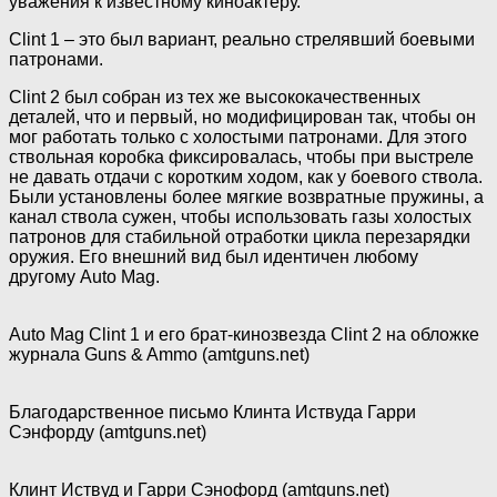
уважения к известному киноактёру.
Clint 1 – это был вариант, реально стрелявший боевыми
патронами.
Clint 2 был собран из тех же высококачественных
деталей, что и первый, но модифицирован так, чтобы он
мог работать только с холостыми патронами. Для этого
ствольная коробка фиксировалась, чтобы при выстреле
не давать отдачи с коротким ходом, как у боевого ствола.
Были установлены более мягкие возвратные пружины, а
канал ствола сужен, чтобы использовать газы холостых
патронов для стабильной отработки цикла перезарядки
оружия. Его внешний вид был идентичен любому
другому Auto Mag.
Auto Mag Clint 1 и его брат-кинозвезда Clint 2 на обложке
журнала Guns & Ammo (amtguns.net)
Благодарственное письмо Клинта Иствуда Гарри
Сэнфорду (amtguns.net)
Клинт Иствуд и Гарри Сэнофорд (amtguns.net)