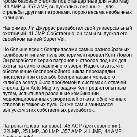
Кроме базовых стволов под стандартные для Auto Mag
.44 АМР и .357 АМР, выпускались сменные – для
стрельбы другими патронами, порою весьма необычных
калибров.
Например, Ли Джуррас разработал свой универсальный
охотничий .41 JMP. Собственно, он сам и выпускал его
своей компанией Super Vel.
Но больше всех с боеприпасами самых разнообразных
калибров и типами пуль экспериментировал Кент Ломонт.
Он разработал серию патронов и стволов под них для
охоты на самого различного зверя. Надо сказать, что
обеспечение бесперебойного цикла перезарядки
пистолета при стрельбе боеприпасами меньшего
калибра всегда было проблемой в системах с отдачей
ствола. Для Auto Mag эту задачу Кент решил опытным
путём, испытывая различные комбинации
модифицированных ускорителей отката, облегченных
стволов и тяжелых пуль. Он же сам и занимался
выпуском этих собственных разработок.
Патроны (слева направо): .45 АСР (для сравнения),
.22LMP, .25 LMP, .30 LMP, .357 AMP, .41 JMP, .44 AMP
(amtguns.info)