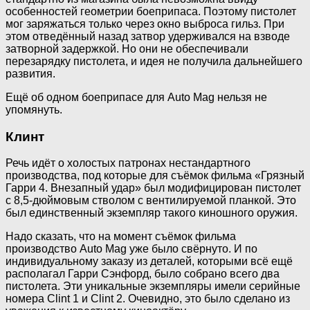
особенностей геометрии боеприпаса. Поэтому пистолет
мог заряжаться только через окно выброса гильз. При
этом отведённый назад затвор удерживался на взводе
затворной задержкой. Но они не обеспечивали
перезарядку пистолета, и идея не получила дальнейшего
развития.
Ещё об одном боеприпасе для Auto Mag нельзя не
упомянуть.
Клинт
Речь идёт о холостых патронах нестандартного
производства, под которые для съёмок фильма «Грязный
Гарри 4. Внезапный удар» был модифицирован пистолет
с 8,5-дюймовым стволом с вентилируемой планкой. Это
был единственный экземпляр такого киношного оружия.
Надо сказать, что на момент съёмок фильма
производство Auto Mag уже было свёрнуто. И по
индивидуальному заказу из деталей, которыми всё ещё
располагал Гарри Сэнфорд, было собрано всего два
пистолета. Эти уникальные экземпляры имели серийные
номера Clint 1 и Clint 2. Очевидно, это было сделано из