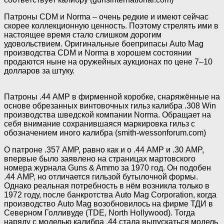
Патроны CDM и Norma – очень редкие и имеют сейчас
скорее коллекционную ценность. Поэтому стрелять ими в
настоящее время стало слишком дорогим
удовольствием. Оригинальные боеприпасы Auto Mag
производства CDM и Norma в хорошем состоянии
продаются ныне на оружейных аукционах по цене 7–10
долларов за штуку.
Патроны .44 АМР в фирменной коробке, снаряжённые на
основе обрезанных винтовочных гильз калибра .308 Win
производства шведской компании Norma. Обращает на
себя внимание сохранившаяся маркировка гильз с
обозначением иного калибра (smith-wessonforum.com)
О патроне .357 AMP, равно как и о .44 AMP и .30 AMP,
впервые было заявлено на страницах мартовского
номера журнала Guns & Ammo за 1970 год. Он подобен
.44 AMP, но отличается гильзой бутылочной формы.
Однако реальная потребность в нём возникла только в
1972 году, после банкротства Аuto Мag Сorporation, когда
производство Auto Mag возобновилось на фирме ТДИ в
Северном Голливуде (TDE, North Hollywood). Тогда
наряду с моделью калибра .44 стала выпускаться модель