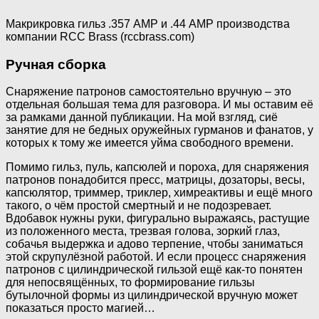
Макрикровка гильз .357 АМР и .44 АМР производства
компании RCC Brass (rccbrass.com)
Ручная сборка
Снаряжение патронов самостоятельно вручную – это
отдельная большая тема для разговора. И мы оставим её
за рамками данной публикации. На мой взгляд, сиё
занятие для не бедных оружейных гурманов и фанатов, у
которых к тому же имеется уйма свободного времени.
Помимо гильз, пуль, капсюлей и пороха, для снаряжения
патронов понадобится пресс, матрицы, дозаторы, весы,
капсюлятор, триммер, триклер, химреактивы и ещё много
такого, о чём простой смертный и не подозревает.
Вдобавок нужны руки, фигурально выражаясь, растущие
из положенного места, трезвая голова, зоркий глаз,
собачья выдержка и адово терпение, чтобы заниматься
этой скрупулёзной работой. И если процесс снаряжения
патронов с цилиндрической гильзой ещё как-то понятен
для непосвящённых, то формирование гильзы
бутылочной формы из цилиндрической вручную может
показаться просто магией…