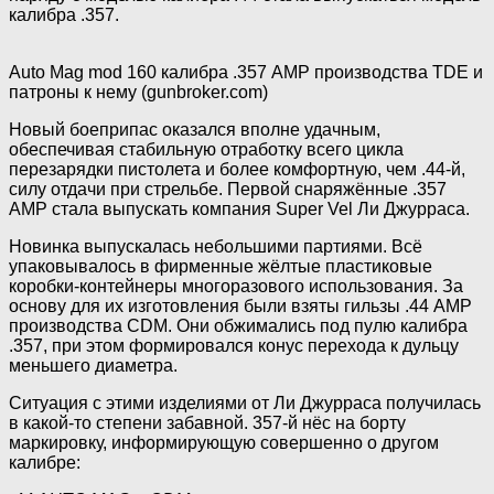
калибра .357.
Auto Mag mod 160 калибра .357 АМР производства TDE и
патроны к нему (gunbroker.com)
Новый боеприпас оказался вполне удачным,
обеспечивая стабильную отработку всего цикла
перезарядки пистолета и более комфортную, чем .44-й,
силу отдачи при стрельбе. Первой снаряжённые .357
АМР стала выпускать компания Super Vel Ли Джурраса.
Новинка выпускалась небольшими партиями. Всё
упаковывалось в фирменные жёлтые пластиковые
коробки-контейнеры многоразового использования. За
основу для их изготовления были взяты гильзы .44 АМР
производства CDM. Они обжимались под пулю калибра
.357, при этом формировался конус перехода к дульцу
меньшего диаметра.
Ситуация с этими изделиями от Ли Джурраса получилась
в какой-то степени забавной. 357-й нёс на борту
маркировку, информирующую совершенно о другом
калибре: