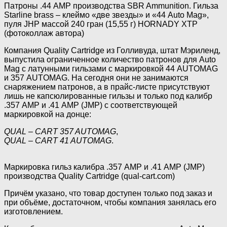
Патроны .44 AMP производства SBR Ammunition. Гильза
Starline brass – клеймо «две звезды» и «44 Auto Mag»,
пуля JHP массой 240 гран (15,55 г) HORNADY XTP
(фотоколлаж автора)
Компания Quality Cartridge из Голливуда, штат Мэриленд,
выпустила ограниченное количество патронов для Auto
Mag с латунными гильзами с маркировкой 44 AUTOMAG
и 357 AUTOMAG. На сегодня они не занимаются
снаряжением патронов, а в прайс-листе присутствуют
лишь не капсюлированные гильзы и только под калибр
.357 AMP и .41 AMP (JMP) с соответствующей
маркировкой на донце:
QUAL – CART 357 AUTOMAG
,
QUAL – CART 41 AUTOMAG
.
Маркировка гильз калибра .357 AMP и .41 АМР (JMP)
производства Quality Cartridge (qual-cart.com)
Причём указано, что товар доступен только под заказ и
при объёме, достаточном, чтобы компания занялась его
изготовлением.