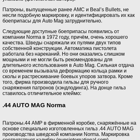
Патроны, выпущенные ранее АМС и Beal’s Bullets, не
несли подобную маркировку, и идентифицировать их как
боеприпасы для Auto Mag затруднительно.
Следующие доступные боеприпасы появились от
компании Norma в 1972 году, причём, очень хорошего
качества. Шведы снаряжали их пулями двух типов
собственной конструкции. Автоматика пистолета
работала без нареканий. Но они оказались слишком
мощными и не могли быть рекомендованы для
длительного использования в Auto Mag. Сильная отдача
со временем вызывала деформацию кольца рамки и
сколы и растрескивание боевых упоров затвора. Кроме
того, фирма производила гильзы для ручного
снаряжения патронов (хэндлодинга). На донце гильз
ставилось отличительное клеймо:
.44 AUTO MAG Norma
Патроны.44 АМР в фирменной коробке, снаряжённые на
основе специально изготовленных гильз .44 AUTO MAG
производства шведской компании Norma. Маркировка
соответствует калибру (gunsinternational.com)