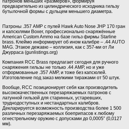
патронов меньших «размеров», формируя
предварительно из цилиндрического исходника гильзу
бутылочной формы с дульцем меньшего диаметра.
Патроны .357 АМР с пулей Hawk Auto Nose JHP 170 гран
и капсюлями Boxer, профессионально снаряжённые
American Custom Ammo на базе гильз фирмы Starline
brass. Клеймо информирует об ином калибре – .44 AUTO
MAG. Этакое дежавю – коллизия, как с 357-ми от Ли
Джурраса (gunlistings.org)
Компания RCC Brass предлагает сегодня для ручного
снаряжения гильзы не только .44 АМР, но и уже
отформованные .357 АМР, и тоже без капсюлей.
Изготовление под заказ мелкими тиражами от 50 штук.
Вообще, RCC позиционирует себя как производитель
высококачественных перезаряжаемых патронов с
латунной гильзой для старинных, устаревших,
труднодоступных и нестандартных калибров.
Декларируется возможность производства более 1 500
различных перезаряжаемых боеприпасов к любому
огнестрельному оружию с допусками до 0,0005″ (0,0127
мм).