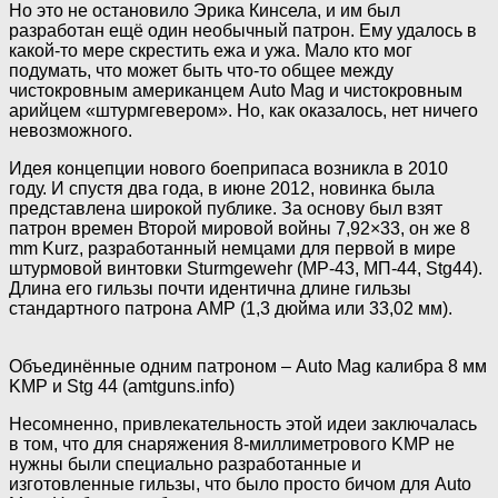
Но это не остановило Эрика Кинсела, и им был
разработан ещё один необычный патрон. Ему удалось в
какой-то мере скрестить ежа и ужа. Мало кто мог
подумать, что может быть что-то общее между
чистокровным американцем Auto Mag и чистокровным
арийцем «штурмгевером». Но, как оказалось, нет ничего
невозможного.
Идея концепции нового боеприпаса возникла в 2010
году. И спустя два года, в июне 2012, новинка была
представлена широкой публике. За основу был взят
патрон времен Второй мировой войны 7,92×33, он же 8
mm Kurz, разработанный немцами для первой в мире
штурмовой винтовки Sturmgewehr (МР-43, МП-44, Stg44).
Длина его гильзы почти идентична длине гильзы
стандартного патрона AMP (1,3 дюйма или 33,02 мм).
Объединённые одним патроном – Auto Mag калибра 8 мм
KMP и Stg 44 (amtguns.info)
Несомненно, привлекательность этой идеи заключалась
в том, что для снаряжения 8-миллиметрового KMP не
нужны были специально разработанные и
изготовленные гильзы, что было просто бичом для Auto