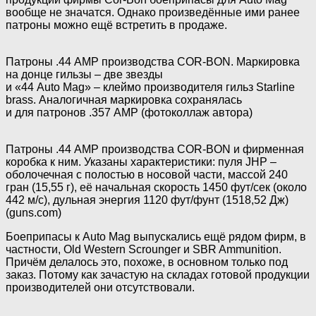
вообще не значатся. Однако произведённые ими ранее
патроны можно ещё встретить в продаже.
Патроны .44 AMP производства COR-BON. Маркировка
на донце гильзы – две звезды
и «44 Auto Mag» – клеймо производителя гильз Starline
brass. Аналогичная маркировка сохранялась
и для патронов .357 АМР (фотоколлаж автора)
Патроны .44 AMP производства COR-BON и фирменная
коробка к ним. Указаны характеристики: пуля JHP –
оболочечная с полостью в носовой части, массой 240
гран (15,55 г), её начальная скорость 1450 фут/сек (около
442 м/с), дульная энергия 1120 фут/фунт (1518,52 Дж)
(guns.com)
Боеприпасы к Auto Mag выпускались ещё рядом фирм, в
частности, Old Western Scrounger и SBR Ammunition.
Причём делалось это, похоже, в основном только под
заказ. Потому как зачастую на складах готовой продукции
производителей они отсутствовали.