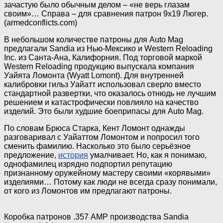
зачастую было обычным делом – «не верь глазам
своим»… Справа – для сравнения патрон 9х19 Люгер.
(armedconflicts.com)
В небольшом количестве патроны для Auto Mag
предлагали Sandia из Нью-Мексико и Western Reloading
Inc. из Санта-Ана, Калифорния. Под торговой маркой
Western Reloading продукцию выпускала компания
Уайята Ломонта (Wyatt Lomont). Для внутренней
калибровки гильз Уайатт использовал сверло вместо
стандартной развертки, что оказалось отнюдь не лучшим
решением и катастрофически повлияло на качество
изделий. Это были худшие боеприпасы для Auto Mag.
По словам Брюса Старка, Кент Ломонт однажды
разговаривал с Уайаттом Ломонтом и попросил того
сменить фамилию. Насколько это было серьёзное
предложение,
история
умалчивает. Но, как я понимаю,
однофамилец изрядно подпортил репутацию
признанному оружейному мастеру своими «корявыми»
изделиями… Потому как люди не всегда сразу понимали,
от кого из Ломонтов им предлагают патроны.
Коробка патронов .357 AMP производства Sandia