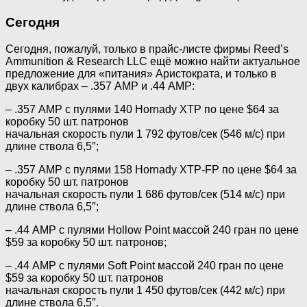
Сегодня
Сегодня, пожалуй, только в прайс-листе фирмы Reed’s
Ammunition & Research LLC ещё можно найти актуальное
предложение для «питания» Аристократа, и только в
двух калибрах – .357 АМР и .44 АМР:
– .357 АМР с пулями 140 Hornady XTP по цене $64 за
коробку 50 шт. патронов
начальная скорость пули 1 792 футов/сек (546 м/с) при
длине ствола 6,5″;
– .357 АМР с пулями 158 Hornady XTP-FP по цене $64 за
коробку 50 шт. патронов
начальная скорость пули 1 686 футов/сек (514 м/с) при
длине ствола 6,5″;
– .44 АМР с пулями Hollow Point массой 240 гран по цене
$59 за коробку 50 шт. патронов;
– .44 АМР с пулями Soft Point массой 240 гран по цене
$59 за коробку 50 шт. патронов
начальная скорость пули 1 450 футов/сек (442 м/с) при
длине ствола 6,5″.