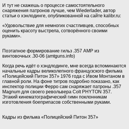
И тут не скажешь о процессе самостоятельного
снаряжения патронов лучше, чем Wiederlader, автор
статьи о хэнлодинге, опубликованной на сайте kalibr.ru:
«Удовольствие для немногих счастливцев, способных
оценить красоту выстрела, сотворённого своими
руками».
Поэтапное формирование гильз .357 АМР из
винтовочных .30-06 (amtguns.info)
Когда речь идёт о хэндлодинге, мне всегда вспоминаются
начальные кадры великолепного французского фильма
«Полицейский Питон 357» 1976 года с Ивом Монтаном в
главной роли. На фоне титров подробно показано, как
инспектор полиции Ферро сам снаряжает патроны .357
Magnum для своего револьвера Colt PHYTON 357.
Этакий кинематографический гимн поклонникам
изготовления боеприпасов собственными руками.
Кадры из фильма «Полицейский Питон 357»