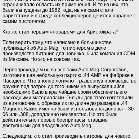
ограничивало область их применения. И те из них, что
были выпущены до 1982 года, ныне сами стали
раритетами и в среде коллекционеров ценятся наравне с
самим пистолетом.
Кто же стал первым «поваром» для Аристократа?
Если верить тому, что написано в большинстве
публикаций об Auto Mag, то пионером в деле
производства питания для новичка, была компания CDM
из Мексики. Но это не совсем так.
Первопроходцем была всё-таки Auto Mag Corporation,
изготовившая небольшую партию .44 АМР на фабрике в
Пасадене. Что вполне логично – развернув производство
оружия под патрон до того никем не выпускавшийся,
необходимо было в кратчайшие сроки обеспечить его
расходными материалами. Гильзы для этого изготовили
из винтовочных, обрезав их по длине до размеров .44
Magnum. Какие именно были использованы доноры – 30-
06 или .308, доподлинно неизвестно. Но это были
действительно первые боеприпасы, ставшие
доступными для владельцев Auto Mag.
Следующим, кто стал производить патроны для нового