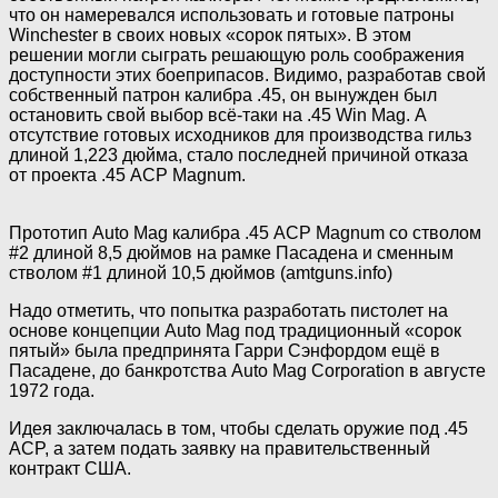
что он намеревался использовать и готовые патроны
Winchester в своих новых «сорок пятых». В этом
решении могли сыграть решающую роль соображения
доступности этих боеприпасов. Видимо, разработав свой
собственный патрон калибра .45, он вынужден был
остановить свой выбор всё-таки на .45 Win Mag. А
отсутствие готовых исходников для производства гильз
длиной 1,223 дюйма, стало последней причиной отказа
от проекта .45 ACP Magnum.
Прототип Auto Mag калибра .45 ACP Magnum со стволом
#2 длиной 8,5 дюймов на рамке Пасадена и сменным
стволом #1 длиной 10,5 дюймов (amtguns.info)
Надо отметить, что попытка разработать пистолет на
основе концепции Auto Mag под традиционный «сорок
пятый» была предпринята Гарри Сэнфордом ещё в
Пасадене, до банкротства Auto Mag Corporation в августе
1972 года.
Идея заключалась в том, чтобы сделать оружие под .45
ACP, а затем подать заявку на правительственный
контракт США.