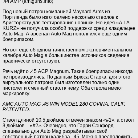
.44 AMP (amtguns.info)
Под новый патрон компанией Maynard Arms из
Портленда было изготовлено несколько стволов к
Аристоркату для тестирования новинки. Но идея «À LA
KURZ» не получила особой поддержки среди владельцев
Auto Mag. А арсенал Auto Mag пополнился ещё одним
боеприпасом.
Но вот ещё об одном таинственном экспериментальном
калибре Auto Mag в большинстве источников сведения
практически отсутствуют.
Речь идёт о .45 ACP Magnum. Такие боеприпасы никогда
не производились. По данным Брюса Старка, для этого
виртуального патрона был изготовлен только один
пистолет и сменный ствол к нему. Оба ствола имеют
маркировку:
AMC AUTO MAG .45 WIN MODEL 280 COVINA, CALIF.
PATENTED
.
Ствол длиной 10,5 дюймов отмечен знаком «#1», а ствол
8 дюймов – «#2». Очевидно, что Гарри Сэнфорд
специально для Auto Mag разрабатывал свой
собственный патрон калибра . 45. Можно предположить,