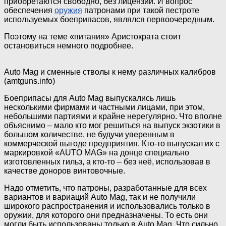
приобретаются свободно, без лицензии. И вопрос
обеспечения
оружия
патронами при такой пестроте
используемых боеприпасов, являлся первоочередным.
Поэтому на теме «питания» Аристократа стоит
остановиться немного подробнее.
Auto Mag и сменные стволы к нему различных калибров
(amtguns.info)
Боеприпасы для Auto Mag выпускались лишь
несколькими фирмами и частными лицами, при этом,
небольшими партиями и крайне нерегулярно. Что вполне
объяснимо – мало кто мог решиться на выпуск экзотики в
большом количестве, не будучи уверенным в
коммерческой выгоде предприятия. Кто-то выпускал их с
маркировкой «AUTO MAG» на донце специально
изготовленных гильз, а кто-то – без неё, использовав в
качестве доноров винтовочные.
Надо отметить, что патроны, разработанные для всех
вариантов и вариаций Auto Mag, так и не получили
широкого распространения и использовались только в
оружии, для которого они предназначены. То есть они
могли быть использованы только в Auto Mag. Что сильно