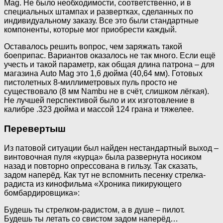
Mag. Не было необходимости, соответственно, и в
специальных штампах и развертках, сделанных по
индивидуальному заказу. Все это были стандартные
компоненты, которые мог приобрести каждый.
Оставалось решить вопрос, чем заряжать такой
боеприпас. Вариантов оказалось не так много. Если ещё
учесть и такой параметр, как общая длина патрона – для
магазина Auto Mag это 1,6 дюйма (40,64 мм). Готовых
пистолетных 8-миллиметровых пуль просто не
существовало (8 мм Nambu не в счёт, слишком лёгкая).
Не лучшей перспективой было и их изготовление в
калибре .323 дюйма и массой 124 грана и тяжелее.
Перевертыш
Из патовой ситуации был найден нестандартный выход –
винтовочная пуля «курца» была развернута носиком
назад и повторно опрессована в гильзу. Так сказать,
задом наперёд. Как тут не вспомнить песенку стрелка-
радиста из кинофильма «Хроника пикирующего
бомбардировщика»:
Будешь ты стрелком-радистом, а в душе – пилот.
Будешь ты летать со свистом задом наперёд…