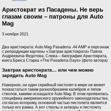
Аристократ из Пасадены. Не верь
глазам своим – патроны для Auto
Mag
3 ноября 2021
Два аристократа: Auto Mag Pasadena .44 AMP и персонаж
с репродукции картины «Завтрак аристократа» Павла
Андреевича Федотова. Слева – биография Аристократа,
книга Брюса Старка «The Pasadena Days» (фото автора)
Завтрак аристократа… или чем можно
зарядить Auto Mag
Наверное, ни один серийный пистолет в мире не может
похвастаться таким разнообразием калибров и типов
стволов, какими оснащался Auto Mag. В этом проявилась
специфика американского оружейного законодательства,
согласно которому, основной частью пистолета является
только его рамка. А вот стволы и затворы к пистолету