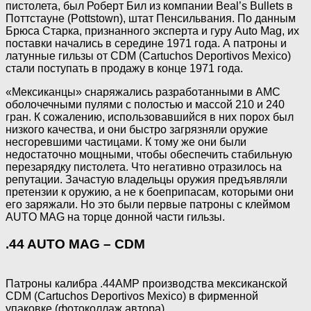
пистолета, был Роберт Бил из компании Beal’s Bullets в
Поттстауне (Pottstown), штат Пенсильвания. По данным
Брюса Старка, признанного эксперта и гуру Auto Mag, их
поставки начались в середине 1971 года. А патроны и
латунные гильзы от CDM (Cartuchos Deportivos Mexico)
стали поступать в продажу в конце 1971 года.
«Мексиканцы» снаряжались разработанными в АМС
оболочечными пулями с полостью и массой 210 и 240
гран. К сожалению, использовавшийся в них порох был
низкого качества, и они быстро загрязняли оружие
несгоревшими частицами. К тому же они были
недостаточно мощными, чтобы обеспечить стабильную
перезарядку пистолета. Что негативно отразилось на
репутации. Зачастую владельцы оружия предъявляли
претензии к оружию, а не к боеприпасам, которыми они
его заряжали. Но это были первые патроны с клеймом
AUTO MAG на торце донной части гильзы.
.44 AUTO MAG – CDM
Патроны калибра .44АМР производства мексиканской
CDM (Cartuchos Deportivos Mexico) в фирменной
упаковке (фотоколлаж автора).