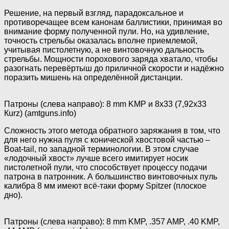
Решение, на первый взгляд, парадоксальное и
противоречащее всем канонам баллистики, принимая во
внимание форму полученной пули. Но, на удивление,
точность стрельбы оказалась вполне приемлемой,
учитывая пистолетную, а не винтовочную дальность
стрельбы. Мощности порохового заряда хватало, чтобы
разогнать перевёртыш до приличной скорости и надёжно
поразить мишень на определённой дистанции.
Патроны (слева направо): 8 mm KMP и 8х33 (7,92х33
Кurz) (amtguns.info)
Сложность этого метода обратного заряжания в том, что
для него нужна пуля с конической хвостовой частью –
Boat-tail, по западной терминологии. В этом случае
«лодочный хвост» лучше всего имитирует носик
пистолетной пули, что способствует процессу подачи
патрона в патронник. А большинство винтовочных пуль
калибра 8 мм имеют всё-таки форму Spitzer (плоское
дно).
Патроны (слева направо): 8 mm KMP, .357 AMP, .40 KMP,