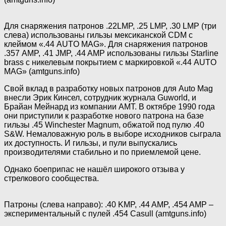
Для снаряжения патронов .22LMP, .25 LMP, .30 LMP (три
слева) использованы гильзы мексиканской CDM с
клеймом «.44 AUTO MAG». Для снаряжения патронов
.357 AMP, .41 JMP, .44 AMP использованы гильзы Starline
brass с никелевым покрытием с маркировкой «.44 AUTO
MAG» (amtguns.info)
Свой вклад в разработку новых патронов для Auto Mag
внесли Эрик Кинсел, сотрудник журнала Guworld, и
Брайан Мейнард из компании АМТ. В октябре 1990 года
они приступили к разработке нового патрона на базе
гильзы .45 Winchester Magnum, обжатой под пулю .40
S&W. Немаловажную роль в выборе исходников сыграла
их доступность. И гильзы, и пули выпускались
производителями стабильно и по приемлемой цене.
Однако боеприпас не нашёл широкого отзыва у
стрелкового сообщества.
Патроны (слева направо): .40 KMP, .44 AMP, .454 AMP –
экспериментальный с пулей .454 Casull (amtguns.info)