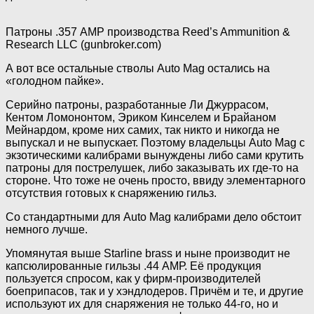
Патроны .357 АМР производства Reed’s Ammunition &
Research LLC (gunbroker.com)
А вот все остальные стволы Auto Mag остались на
«голодном пайке».
Серийно патроны, разработанные Ли Джуррасом,
Кентом Ломононтом, Эриком Кинселем и Брайаном
Мейнардом, кроме них самих, так никто и никогда не
выпускал и не выпускает. Поэтому владельцы Auto Mag с
экзотическими калибрами вынуждены либо сами крутить
патроны для пострелушек, либо заказывать их где-то на
стороне. Что тоже не очень просто, ввиду элементарного
отсутствия готовых к снаряжению гильз.
Со стандартными для Auto Mag калибрами дело обстоит
немного лучше.
Упомянутая выше Starline brass и ныне производит не
капсюлированные гильзы .44 АМР. Её продукция
пользуется спросом, как у фирм-производителей
боеприпасов, так и у хэндлодеров. Причём и те, и другие
используют их для снаряжения не только 44-го, но и