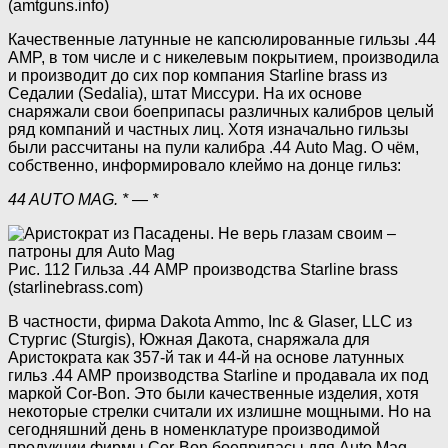
(amtguns.info)
Качественные латунные не капсюлированные гильзы .44
AMP, в том числе и с никелевым покрытием, производила
и производит до сих пор компания Starline brass из
Седалии (Sedalia), штат Миссури. На их основе
снаряжали свои боеприпасы различных калибров целый
ряд компаний и частных лиц. Хотя изначально гильзы
были рассчитаны на пули калибра .44 Auto Mag. О чём,
собственно, информировало клеймо на донце гильз:
44 AUTO MAG. * — *
Рис. 112 Гильза .44 AMP производства Starline brass
(starlinebrass.com)
В частности, фирма Dakota Ammo, Inc & Glaser, LLC из
Стургис (Sturgis), Южная Дакота, снаряжала для
Аристократа как 357-й так и 44-й на основе латунных
гильз .44 AMP производства Starline и продавала их под
маркой Cor-Bon. Это были качественные изделия, хотя
некоторые стрелки считали их излишне мощными. Но на
сегодняшний день в номенклатуре производимой
продукции фирмы Cor-Bon боеприпасы для Auto Mag