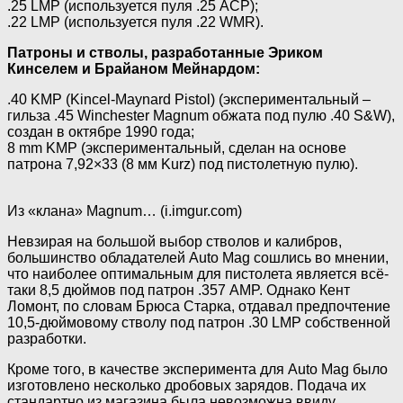
.25 LMP (используется пуля .25 ACP);
.22 LMP (используется пуля .22 WMR).
Патроны и стволы, разработанные Эриком
Кинселем и Брайаном Мейнардом:
.40 KMP (Kincel-Maynard Pistol) (экспериментальный –
гильза .45 Winchester Magnum обжата под пулю .40 S&W),
создан в октябре 1990 года;
8 mm KMP (экспериментальный, сделан на основе
патрона 7,92×33 (8 мм Kurz) под пистолетную пулю).
Из «клана» Magnum… (i.imgur.com)
Невзирая на большой выбор стволов и калибров,
большинство обладателей Auto Mag сошлись во мнении,
что наиболее оптимальным для пистолета является всё-
таки 8,5 дюймов под патрон .357 AMP. Однако Кент
Ломонт, по словам Брюса Старка, отдавал предпочтение
10,5-дюймовому стволу под патрон .30 LMP собственной
разработки.
Кроме того, в качестве эксперимента для Auto Mag было
изготовлено несколько дробовых зарядов. Подача их
стандартно из магазина была невозможна ввиду