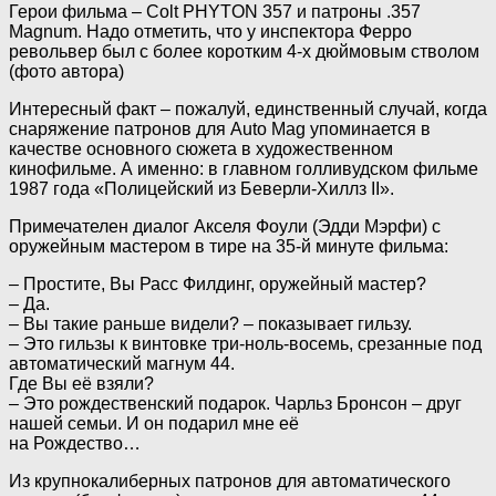
Герои фильма – Colt PHYTON 357 и патроны .357
Magnum. Надо отметить, что у инспектора Ферро
револьвер был с более коротким 4-х дюймовым стволом
(фото автора)
Интересный факт – пожалуй, единственный случай, когда
снаряжение патронов для Auto Mag упоминается в
качестве основного сюжета в художественном
кинофильме. А именно: в главном голливудском фильме
1987 года «Полицейский из Беверли-Хиллз II».
Примечателен диалог Акселя Фоули (Эдди Мэрфи) с
оружейным мастером в тире на 35-й минуте фильма:
– Простите, Вы Расс Филдинг, оружейный мастер?
– Да.
– Вы такие раньше видели? – показывает гильзу.
– Это гильзы к винтовке три-ноль-восемь, срезанные под
автоматический магнум 44.
Где Вы её взяли?
– Это рождественский подарок. Чарльз Бронсон – друг
нашей семьи. И он подарил мне её
на Рождество…
Из крупнокалиберных патронов для автоматического