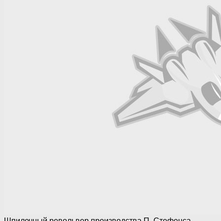
Шпилечный револьвер производства П. Стефенса