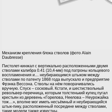
Механизм крепления блока стволов (фото Alain
Daubresse)
Пистолет-кинжал с вертикально расположенными двумя
стволами калибра 0.41 (10,4-мм) под патроны кольцевого
воспламенения и… неубирающимся штыком между
стволами по патенту 1868 года выпускало и предприятие
Фрэнка Вессона. Стволы на нём поворачивались
вручную. Спуск – сосковый. Кстати, и шестиствольный
револьвер-перечница, которым толстенький купец пугал
крестьян из деревень «Горелова, Неелова – Неурожайка
тож…», вполне мог иметь несъёмный и неубирающийся
штык-пику, расположенный посредине между стволами,
такие модели также известны.