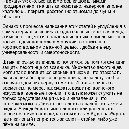
– века! А уж сколько километров кишок штыками
продырявлено и на штыки намотано, наверное, вполне
хватило бы покрыть расстояние от Земли до Луны и
обратно.
Однако в процессе написания этих статей и углубления в
сам материал выяснилась одна очень интересная вещь,
а именно – то, что использование штыков имело место не
только в длинноствольном оружии, но также и в
короткоствольном с важной целью… добавить ему
универсальности и смертоносности.
Штык на ружье изначально появился, выполняя функции
защиты пехотинца от всадника. Множество пехотинцев
могли так ощетиниться своими штыками, что атаковать
их всадники бы просто не решились, поскольку это бы
означало для них верную смерть. И только лишь со
временем, по мере, так сказать, развития воинского
искусства, военные поняли, что штык может служить не
только средством защиты, но и нападения, и что
штыками можно убивать не только лошадей, но также и
людей. А уж добивать ими пленных или раненных и
вовсе нет ничего проще, и потом кто там будет разбирать,
где и как оный неприятель заколот – стоймя либо уже
лёжа на земле.