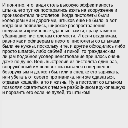
И понятно, что, видя столь высокую эффективность
штыка, его тут же постарались взять на вооружение и
производители пистолетов. Когда пистолеты были
колесцовыми и дорогими, штыков ещё не было, а вот
когда они появились, широкое распространение
получили и кремневые ударные замки, сразу заметно
убавившие пистолетам стоимости. И если всадникам,
равно как и офицерам в пехоте, пистолеты со штыками
были не нужны, поскольку и те, и другие обходились либо
просто шпагой, либо саблей и пикой, то гражданским
лицам подобное усовершенствование пришлось очень
даже по душе. Ведь выстрелив из пистолета один раз,
вооружённый им человек оказывался совершенно
безоружным и должен был или в спешке его заряжать,
или убегать от своего противника, или же сдаваться,
отдавая кошелёк, а то и жизнь. Ну а пистолет со штыком
позволял схватиться с тем же разбойником врукопашную
и поразить его если не пулей, то штыком!