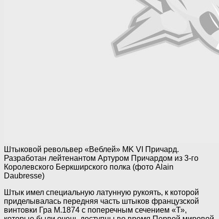
Штыковой револьвер «Веблей» MK VI Причард.
Разработан лейтенантом Артуром Причардом из 3-го
Королевского Беркширского полка (фото Alain
Daubresse)
Штык имел специальную латунную рукоять, к которой
приделывалась передняя часть штыков французской
винтовки Гра М.1874 с поперечным сечением «Т»,
которые были очень доступны во время Первой мировой