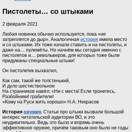
Пистолеты… со штыками
2 февраля 2021
Любая новинка обычно используется, пока «не
затреплется до дыр». Аналогичная
история
имела место
и со штыками. Их тоже начали ставить и на пистолеты, и
даже на… пулемёты. Но начнём мы сегодня именно с
пистолетов и… револьверов, для которых тоже были
придуманы специальные штыки!
Он пистолетик выхватил,
Как сам, такой же толстенький,
И дуло шестиствольное
На странников навёл: «Ни с места! Если тронетесь,
Разбойники! грабители!
«Кому на Руси жить хорошо» Н.А. Некрасов
История
оружия
.
Статьи про штыки вызвали большой
интерес читательской аудитории ВО, и это
неудивительно. Ведь это было и впрямь очень
эффективное оружие, причём таковым оно было не годы