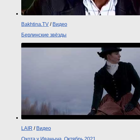
Bakhtina.TV
/
Видео
Берлинские звёзды
LAIR
/
Видео
Охота у Иваныча. Октябрь 2021