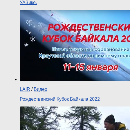
УАЗике.
LAIR
/
Видео
Рождественский Кубок Байкала 2022