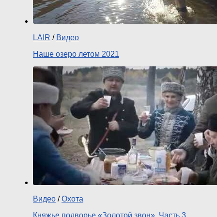
LAIR
/
Видео
Наше озеро летом 2021
Видео
/
Охота
Княжье подворье «Золотой звон». Часть 3.