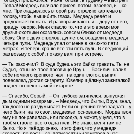
голову. Приложился, ниже головы, в грудину – выстрел!
Попал! Медведь вначале присел, потом взревел, и – ко
мне. Прикладываюсь второй раз, стреляю картечью в
голову, чтобы вышибить глаза. Медведь ревёт и
продолжает бежать. Я разворачиваюсь и – дёру от него,
правду говорю. Меня спасло то, что в это время мои
друзья-охотники оказались совсем близко от медведя,
сбоку. Они с двух стволов, дуплетом, всадили в медведя
четыре пули. Медведь упал от меня в каких-то пяти
метрах. Я теперь храню все эти пять пуль. В следующий
раз возьму с собой, покажу вам при встрече.
— Ты закончил? В суде будешь эти байки травить. Ты не
Судья, отныне твоё прозвище Врун. – Василич налил
себе немного крепкого чая, на один глоток, выпил,
повеселел, достал сигарету. Ювелир щёлкнул зажигалкой,
поднёс огонёк к самой сигарете.
— Спасибо, Серый. – Он глубоко затянулся, выпуская
дым одними ноздрями. – Медведь, что бы ты, Врун, знал,
так долго не раздумывает. Если он решил тебя задрать, у
него были на то свои, медвежьи основания. Морда твоя
ему не понравилась, или походка, а может, учуял, что в
твоём стволе всего одна пуля. Не знаю, меня там не
было. Но я твёрдо знаю, и это факт, что у медведя
скорость по лесу – до пятидесяти километров в час.