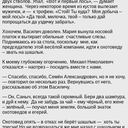
двух стволов. Упал. «Вот и первый лось», — думает
женщина. Через некоторое время из кустов вылезает
мужичок, и — к трофею. «Стой! Ты куда? Моя добыча –
мой лось!» «Да твой, милочка, твой – только дай
попрощаться да уздечку забрать».
Хохочем, Василич доволен. Мария вынула носовой
платок и вытирает обильные счастливые слезы.
Поднимаюсь из-за стола, поскольку мне, как
председателю этой весёлой компании, идти к охотоведу
– звать на шашлык.
К моему глубокому огорчению, Михаил Николаевич
отказался – наотрез – посидеть вместе с нами.
— Спасибо, спасибо, Семён Александрович, но я не хочу,
— повторил он несколько раз. Вернувшись от него,
рассказываю об этом Василичу.
— Он, Саныч, всегда такой скромный. Бери два шампура,
и дуй к нему. Да не забудь за чай – ему чёрный, его жене
– зелёный, — поучал меня земляк, большой знаток
охотоведов и егерей.
Охотовед опять – в отказ: не берёт шашлык — хоть ты
тресни! Но не возвращаться же мне назад с шашлыком и