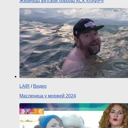
Жеребцы вятской породы КСК «ЛАИР»
LAIR
/
Видео
Масленица у моржей 2024