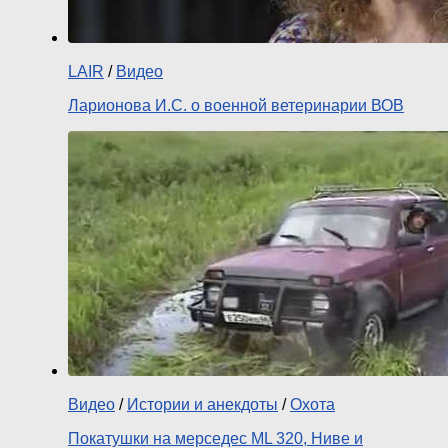
LAIR
/
Видео
Ларионова И.С. о военной ветеринарии ВОВ
Видео
/
Истории и анекдоты
/
Охота
Покатушки на мерседес ML 320, Ниве и