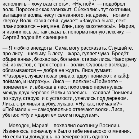
исполнить – хочу вам спеть». «Ну, пой», — подобрел
волк. Поросёнок как завизжит! Сбежались тут охотники,
вытащили волка, несут связанного, на дрене, ногами
кверху. Волк, казня себя, думает: «Закуска была, секс
планировался – нет, мне, блин, шоу захотелось!». Мария,
я извиняюсь за, так сказать, ненормативную лексику, —
Сергей подошёл к женщине.
— Я люблю анекдоты. Сама могу рассказать. Слушайте,
про лису – шельму. В лесу – жара, гуляет чума. Бредёт
общипанная, блохастая, больная, старая лиса. Навстречу
ей, из кустов, с трёх сторон – волки. Суровые взгляды,
облизываются — добра не ждать. Лиса думает:
«Разорвут, лучше позаигриваю, вдруг поимеют: и кайф
поймаю, и награжу». Лиса — волкам: «Поймаете –
поимеете», и, вбежав в лес, похотливо перегнулась
между двух берёзок. Волки завелись – халява! Поимели,
по кругу, старую, и с усталости, улеглись под деревом.
Лиса, стряхивая шубку, лукаво: «Ну, как, поймали?»
«Поймали!» — самодовольно отвечают волки. Лиса,
убегая: «Ну и «дарите» своим подругам».
— Молодец, Мария! – похвалил охотницу Василич. –
Извиняюсь, поначалу я был о тебе невысокого мнения.
Но если ты добудешь на вечёрке хоть одного