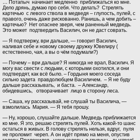
… Потапыч начинает медленно приближаться ко мне.
Дело дрянь, думаю про себя. Что делать? Стрелять
картечью с левого ствола в медведя – глупость, пулей, с
правого, очень даже рискованно. Ранишь, а чем добить –
картечью? Нет опаснее зверя, чем раненный медведь.
Это может подтвердить Василич, он не даст соврать.
— Я подтвержу, ври дальше, — говорит Василич,
наливая себе и новому своему дружку Ювелиру (
естественно, чая, а вы о чём подумали?)
— Почему – ври дальше? Я никогда не врал, Василич. Я
могу вас свести с людьми, с которыми охотился, и они
подтвердят, как всё было. – Гордыня моего соседа
сильно задета правдолюбцем Василичем. – Я не буду
дальше рассказывать, и баста. – Александр,
обидевшись, отворачивает лицо в сторону леса.
— Саша, ну рассказывай, не слушай ты Василича, —
взмолилась Мария. — Я тебя прошу.
— Ну, хорошо, слушайте дальше. Медведь приближается
ко мне. Я это, решаю стрелять пулей. Хоть какой-то шанс
остаться в живых. В голову стрелять нельзя, вдруг, пуля
не проломит череп. А он идёт прямо на меня, опустив