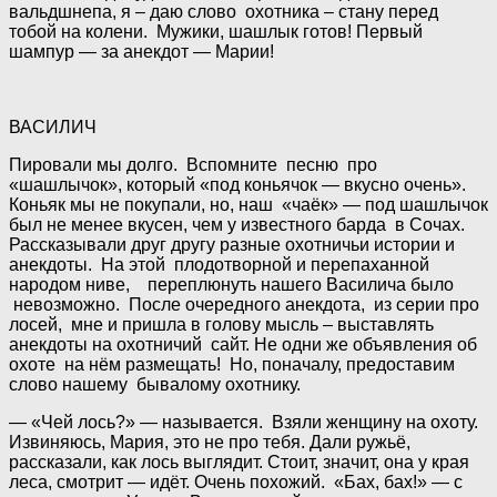
вальдшнепа, я – даю слово охотника – стану перед
тобой на колени. Мужики, шашлык готов! Первый
шампур — за анекдот — Марии!
ВАСИЛИЧ
Пировали мы долго. Вспомните песню про
«шашлычок», который «под коньячок — вкусно очень».
Коньяк мы не покупали, но, наш «чаёк» — под шашлычок
был не менее вкусен, чем у известного барда в Сочах.
Рассказывали друг другу разные охотничьи истории и
анекдоты. На этой плодотворной и перепаханной
народом ниве, переплюнуть нашего Василича было
невозможно. После очередного анекдота, из серии про
лосей, мне и пришла в голову мысль – выставлять
анекдоты на охотничий сайт. Не одни же объявления об
охоте на нём размещать! Но, поначалу, предоставим
слово нашему бывалому охотнику.
— «Чей лось?» — называется. Взяли женщину на охоту.
Извиняюсь, Мария, это не про тебя. Дали ружьё,
рассказали, как лось выглядит. Стоит, значит, она у края
леса, смотрит — идёт. Очень похожий. «Бах, бах!» — с