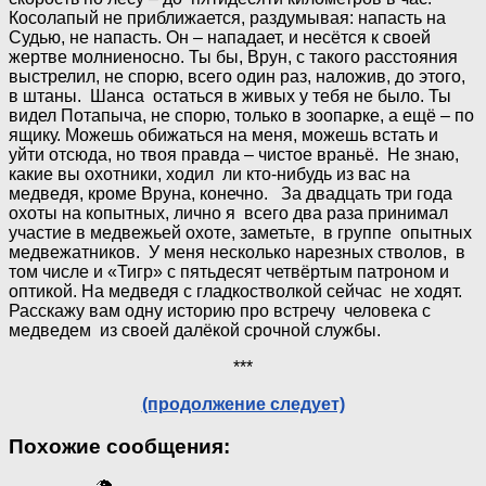
Косолапый не приближается, раздумывая: напасть на
Судью, не напасть. Он – нападает, и несётся к своей
жертве молниеносно. Ты бы, Врун, с такого расстояния
выстрелил, не спорю, всего один раз, наложив, до этого,
в штаны. Шанса остаться в живых у тебя не было. Ты
видел Потапыча, не спорю, только в зоопарке, а ещё – по
ящику. Можешь обижаться на меня, можешь встать и
уйти отсюда, но твоя правда – чистое враньё. Не знаю,
какие вы охотники, ходил ли кто-нибудь из вас на
медведя, кроме Вруна, конечно. За двадцать три года
охоты на копытных, лично я всего два раза принимал
участие в медвежьей охоте, заметьте, в группе опытных
медвежатников. У меня несколько нарезных стволов, в
том числе и «Тигр» с пятьдесят четвёртым патроном и
оптикой. На медведя с гладкостволкой сейчас не ходят.
Расскажу вам одну историю про встречу человека с
медведем из своей далёкой срочной службы.
***
(продолжение следует)
Похожие сообщения: