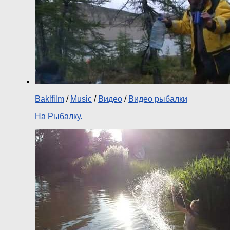
Baklfilm
/
Music
/
Видео
/
Видео рыбалки
На Рыбалку.