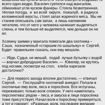
всего одно ведро. Василич суетился над мангалом,
обмахивал угли куском фанеры. Стояла безветренная,
тёплая погода, и во всей округе, пожалуй, в радиусе
коломенской версты, стоял запах жареного мяса. Мы не
станем описывать сам запах, а лишь напомним
читателю, что от него у человека начинает выделяться
слюна, и тем больше её выделяется, чем дольше он не
ел.
Хозяину заимки у мангала помогали два охотника –
Саша, назначенный «старшим по шашлыку» и Сергей.
Будет правильнее сказать, они ему мешали.
— Уйди, Судья, не мешай, подай лучше бутылку с водой
— ворчал добродушно Василич. — Ювелир, не крутись
под ногами, посмотри на стол, хлеба нарезали
достаточно?
— Для первого захода вполне достаточно, — отвечал
Сергей. — Послушайте охотничий анекдот. Попали в
охотничью яму волк, лиса и поросёнок. Все испуганы,
переживают, только волк спокоен. У него наметилась
перспектива: рядом – лиса, и закуска в лице поросёнка
тоже присутствует. Начал волк к поросёнку примеряться,
а тот и говорит: «Разреши, волк, последнее желание