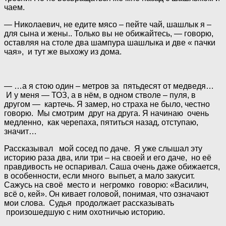
чаем.
— Николаевич, не едите мясо – пейте чай, шашлык я –
для сына и жены.. Только вы не обижайтесь, — говорю,
оставляя на столе два шампура шашлыка и две « пачки
чая», и тут же выхожу из дома.
— …а я стою один – метров за пятьдесят от медведя…
И у меня — ТОЗ, а в нём, в одном стволе – пуля, в
другом — картечь. Я замер, но страха не было, честно
говорю. Мы смотрим друг на друга. Я начинаю очень
медленно, как черепаха, пятиться назад, отступаю,
значит…
Рассказывал мой сосед по даче. Я уже слышал эту
историю раза два, или три – на своей и его даче, но её
правдивость не оспаривал. Саша очень даже обижается,
в особенности, если много выпьет, а мало закусит.
Сажусь на своё место и негромко говорю: «Василич,
всё о, кей». Он кивает головой, понимая, что означают
мои слова. Судья продолжает рассказывать
произошедшую с ним охотничью историю.