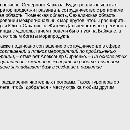
в регионы Северного Кавказа. Будут реализовываться
атор продолжит развивать сотрудничество с регионами,
ая область, Тюменская область, Сахалинская область,
мировании межрегиональных маршрутов, чтобы расширить
Удэ и Южно-Сахалинск. Жители Дальневосточных регионов
инцы с удовольствием провели бы отпуск на Байкале, а
е, которым богаты морепродукты.
также подписано соглашение о сотрудничестве в сфере
соглашений и планов мероприятий по продвижению
ерации
, – отмечает Александр Сирченко. –
На основе этих
циалистов компании к экспертной работе, начинаем
сле закладывает базу в создание и развитие
 расширения чартерных программ. Также туроператор
елета, чтобы добраться к месту отдыха любым другим