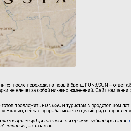
енится после перехода на новый бренд FUN&SUN – ответ а
 не влечет за собой никаких изменений. Сайт компании с 2
е готов предложить FUN&SUN туристам в предстоящем летн
а компании, сейчас прорабатывается целый ряд направлени
 благодаря государственной программе субсидирования
ч
ей страны
», – сказал он.