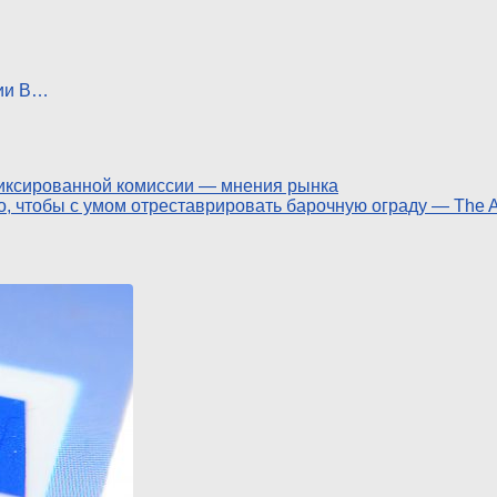
сии В…
иксированной комиссии — мнения рынка
о, чтобы с умом отреставрировать барочную ограду — The A