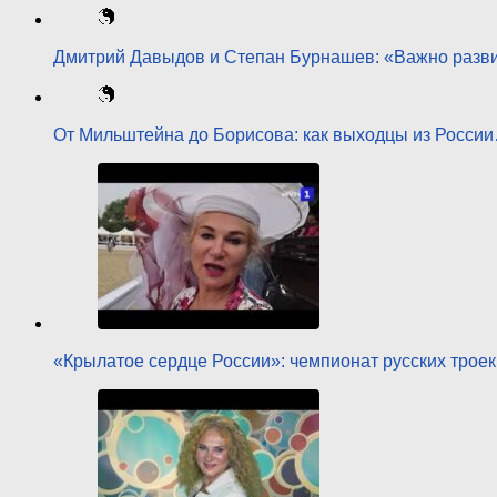
Дмитрий Давыдов и Степан Бурнашев: «Важно разв
От Мильштейна до Борисова: как выходцы из Росси
«Крылатое сердце России»: чемпионат русских трое