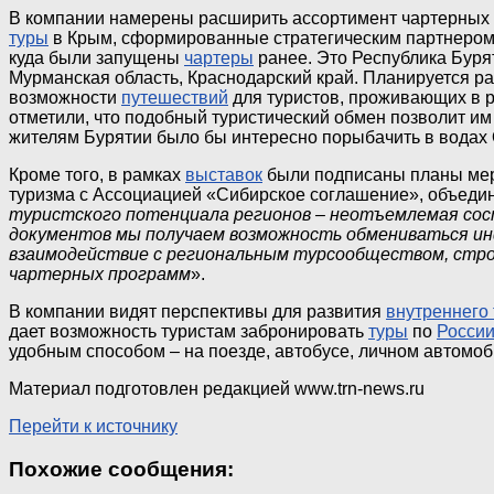
В компании намерены расширить ассортимент чартерных н
туры
в Крым, сформированные стратегическим партнером 
куда были запущены
чартеры
ранее. Это Республика Бурят
Мурманская область, Краснодарский край. Планируется 
возможности
путешествий
для туристов, проживающих в р
отметили, что подобный туристический обмен позволит им
жителям Бурятии было бы интересно порыбачить в водах О
Кроме того, в рамках
выставок
были подписаны планы меро
туризма с Ассоциацией «Сибирское соглашение», объеди
туристского потенциала регионов – неотъемлемая со
документов мы получаем возможность обмениваться ин
взаимодействие с региональным турсообществом, строи
чартерных программ
».
В компании видят перспективы для развития
внутреннего
дает возможность туристам забронировать
туры
по
Росси
удобным способом – на поезде, автобусе, личном автомоб
Материал подготовлен редакцией www.trn-news.ru
Перейти к источнику
Похожие сообщения: