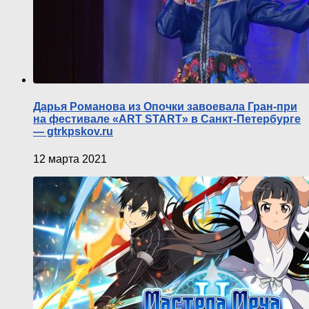
Дарья Романова из Опочки завоевала Гран-при
на фестивале «ART START» в Санкт-Петербурге
— gtrkpskov.ru
12 марта 2021