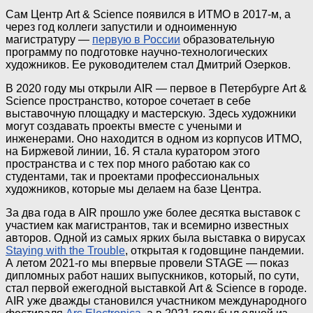
Сам Центр Art & Science появился в ИТМО в 2017-м, а
через год коллеги запустили и одноименную
магистратуру —
первую в России
образовательную
программу по подготовке научно-технологических
художников. Ее руководителем стал Дмитрий Озерков.
В 2020 году мы открыли AIR — первое в Петербурге Art &
Science пространство, которое сочетает в себе
выставочную площадку и мастерскую. Здесь художники
могут создавать проекты вместе с учеными и
инженерами. Оно находится в одном из корпусов ИТМО,
на Биржевой линии, 16. Я стала куратором этого
пространства и с тех пор много работаю как со
студентами, так и проектами профессиональных
художников, которые мы делаем на базе Центра.
За два года в AIR прошло уже более десятка выставок с
участием как магистрантов, так и всемирно известных
авторов. Одной из самых ярких была выставка о вирусах
Staying with the Trouble
, открытая к годовщине пандемии.
А летом 2021-го мы впервые провели STAGE — показ
дипломных работ наших выпускников, который, по сути,
стал первой ежегодной выставкой Art & Science в городе.
AIR уже дважды становился участником международного