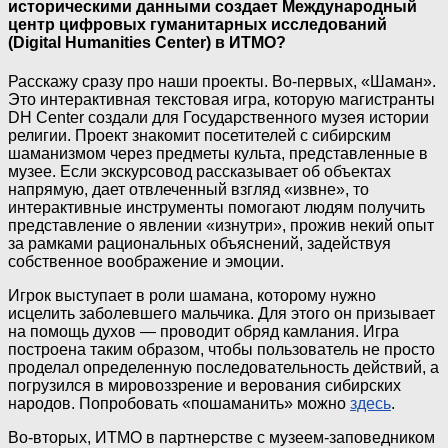
историческими данными создает Международный
центр цифровых гуманитарных исследований
(Digital Humanities Center) в ИТМО?
Расскажу сразу про наши проекты. Во-первых, «Шаман».
Это интерактивная текстовая игра, которую магистранты
DH Center создали для Государственного музея истории
религии. Проект знакомит посетителей с сибирским
шаманизмом через предметы культа, представленные в
музее. Если экскурсовод рассказывает об объектах
напрямую, дает отвлеченный взгляд «извне», то
интерактивные инструменты помогают людям получить
представление о явлении «изнутри», прожив некий опыт
за рамками рациональных объяснений, задействуя
собственное воображение и эмоции.
Игрок выступает в роли шамана, которому нужно
исцелить заболевшего мальчика. Для этого он призывает
на помощь духов — проводит обряд камлания. Игра
построена таким образом, чтобы пользователь не просто
проделал определенную последовательность действий, а
погрузился в мировоззрение и верования сибирских
народов. Попробовать «пошаманить» можно
здесь
.
Во-вторых, ИТМО в партнерстве с музеем-заповедником