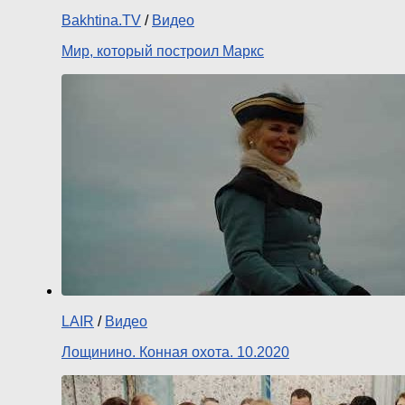
Bakhtina.TV
/
Видео
Мир, который построил Маркс
LAIR
/
Видео
Лощинино. Конная охота. 10.2020