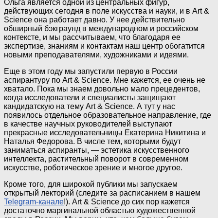
Ольга является одной из центральных фигур,
действующих сегодня в поле искусства и науки, и в Art &
Science она работает давно. У нее действительно
обширный бэкграунд в международном и российском
контексте, и мы рассчитываем, что благодаря ее
экспертизе, знаниям и контактам наш центр обогатится
новыми преподавателями, художниками и идеями.
Еще в этом году мы запустили первую в России
аспирантуру по Art & Science. Мне кажется, ее очень не
хватало. Пока мы знаем довольно мало прецедентов,
когда исследователи и специалисты защищают
кандидатскую на тему Art & Science. А тут у нас
появилось отдельное образовательное направление, где
в качестве научных руководителей выступают
прекрасные исследовательницы Екатерина Никитина и
Наталья Федорова. В числе тем, которыми будут
заниматься аспиранты, — эстетика искусственного
интеллекта, растительный поворот в современном
искусстве, роботическое зрение и многое другое.
Кроме того, для широкой публики мы запускаем
открытый лекторий (следите за расписанием в нашем
Telegram-канале
!). Art & Science до сих пор кажется
достаточно маргинальной областью художественной