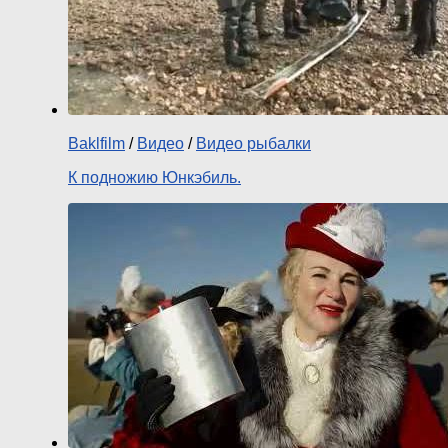
Baklfilm
/
Видео
/
Видео рыбалки
К подножию Юнкэбиль.