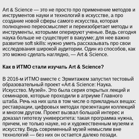
Art & Science — это не просто про применение методов и
инструментов науки и технологий в искусстве, а про
создание новой сферы самого искусства, которая
полноценно переосмысляет и переизобретает методы и
инструменты, которыми оперируют ученые. Ведь сегодня
наука больше не существует в вакууме; для нее важно
развитие soft skills: нужно уметь рассказывать про свои
исследования широкой аудитории. Один из способов, как
это можно сделать наглядно, — Art & Science.
Как в ИТМО стали изучать Art & Science?
В 2016-м ИТМО вместе с Эрмитажем запустил тестовый
образовательный проект «Art & Science: Наука.
Искусство. Музей». Это была серия открытых лекций и
семинаров, которые проходили в атриуме Главного
штаба. Речь на них шла в том числе о прикладных вещах:
реставрации, цифровых методах презентации коллекций
и многом другом. Проект вызвал большой интерес и
доказал гипотезу университета: такая программа нужна,
причем, не только науке, но и художественным музеям и
искусству. Ведь современный музей немыслим вне
технологий — без них он остается далеко позади.