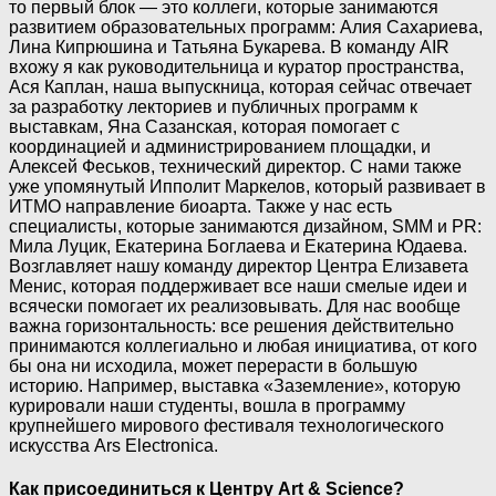
то первый блок — это коллеги, которые занимаются
развитием образовательных программ: Алия Сахариева,
Лина Кипрюшина и Татьяна Букарева. В команду AIR
вхожу я как руководительница и куратор пространства,
Ася Каплан, наша выпускница, которая сейчас отвечает
за разработку лекториев и публичных программ к
выставкам, Яна Сазанская, которая помогает с
координацией и администрированием площадки, и
Алексей Феськов, технический директор. С нами также
уже упомянутый Ипполит Маркелов, который развивает в
ИТМО направление биоарта. Также у нас есть
специалисты, которые занимаются дизайном, SMM и PR:
Мила Луцик, Екатерина Боглаева и Екатерина Юдаева.
Возглавляет нашу команду директор Центра Елизавета
Менис, которая поддерживает все наши смелые идеи и
всячески помогает их реализовывать. Для нас вообще
важна горизонтальность: все решения действительно
принимаются коллегиально и любая инициатива, от кого
бы она ни исходила, может перерасти в большую
историю. Например, выставка «Заземление», которую
курировали наши студенты, вошла в программу
крупнейшего мирового фестиваля технологического
искусства Ars Electronica.
Как присоединиться к Центру Art & Science?