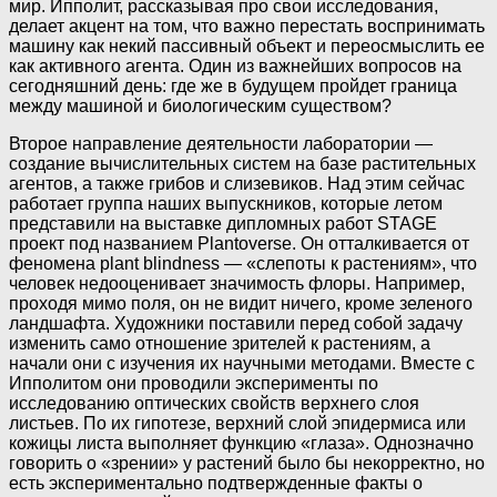
мир. Ипполит, рассказывая про свои исследования,
делает акцент на том, что важно перестать воспринимать
машину как некий пассивный объект и переосмыслить ее
как активного агента. Один из важнейших вопросов на
сегодняшний день: где же в будущем пройдет граница
между машиной и биологическим существом?
Второе направление деятельности лаборатории —
создание вычислительных систем на базе растительных
агентов, а также грибов и слизевиков. Над этим сейчас
работает группа наших выпускников, которые летом
представили на выставке дипломных работ STAGE
проект под названием Plantoverse. Он отталкивается от
феномена plant blindness — «слепоты к растениям», что
человек недооценивает значимость флоры. Например,
проходя мимо поля, он не видит ничего, кроме зеленого
ландшафта. Художники поставили перед собой задачу
изменить само отношение зрителей к растениям, а
начали они с изучения их научными методами. Вместе с
Ипполитом они проводили эксперименты по
исследованию оптических свойств верхнего слоя
листьев. По их гипотезе, верхний слой эпидермиса или
кожицы листа выполняет функцию «глаза». Однозначно
говорить о «зрении» у растений было бы некорректно, но
есть экспериментально подтвержденные факты о