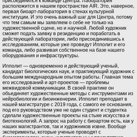
присоединился к команде Центра. Лаборатория
расположится в нашем пространстве AIR. Это, наверное,
первая биоарт-лаборатория в стенах культурной
институции. И это очень важный шаг для Центра, потому
что тем самым мы заявляем о себе не только на
художественной сцене, но и научной. Любой художник
сможет подать заявку в резиденцию и поработать в
действующей лаборатории, либо присоединившись к
исследованиям, которые уже проведут Ипполит и его
команда, либо развивая собственное на базе нашего
оборудования и инфраструктуры.
Ипполит — одновременно и действующий ученый,
кандидат биологических наук, и практикующий художник с
большим международным опытом работы. Главная тема
его исследований и арт-проектов — проблемы
межвидовой коммуникации. В своей практике он
объединяет художественные методы с инструментами из
нейробиологии и биоинженерии. Ипполит преподает в
нашей магистратуре с 2019 года, с самого ее основания,
под его руководством уже не один студент и студентка
сделали художественные проекты на стыке искусства и
биотехнологий. А запрос на работу с биоартом есть, как у
наших магистрантов, так и художников извне. Вообще
эксперименты, которые ученые проводят с