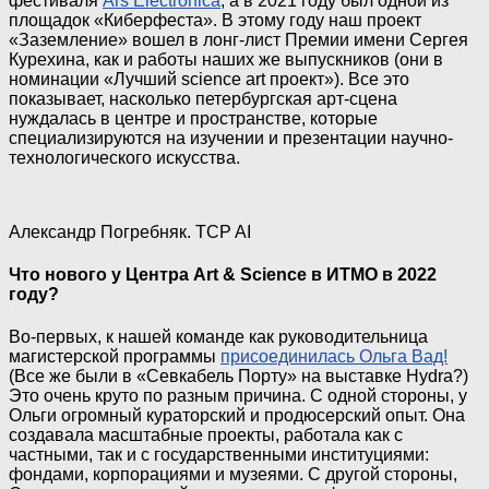
фестиваля
Ars Electronica
, а в 2021 году был одной из
площадок «Киберфеста». В этому году наш проект
«Заземление» вошел в лонг-лист Премии имени Сергея
Курехина, как и работы наших же выпускников (они в
номинации «Лучший science art проект»). Все это
показывает, насколько петербургская арт-сцена
нуждалась в центре и пространстве, которые
специализируются на изучении и презентации научно-
технологического искусства.
Александр Погребняк. TCP AI
Что нового у Центра Art & Science в ИТМО в 2022
году?
Во-первых, к нашей команде как руководительница
магистерской программы
присоединилась Ольга Вад!
(Все же были в «Севкабель Порту» на выставке Hydra?)
Это очень круто по разным причина. С одной стороны, у
Ольги огромный кураторский и продюсерский опыт. Она
создавала масштабные проекты, работала как с
частными, так и с государственными институциями:
фондами, корпорациями и музеями. С другой стороны,