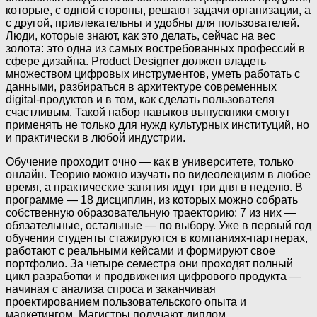
которые, с одной стороны, решают задачи организации, а
с другой, привлекательны и удобны для пользователей.
Люди, которые знают, как это делать, сейчас на вес
золота: это одна из самых востребованных профессий в
сфере дизайна. Product Designer должен владеть
множеством цифровых инструментов, уметь работать с
данными, разбираться в архитектуре современных
digital-продуктов и в том, как сделать пользователя
счастливым. Такой набор навыков выпускники смогут
применять не только для нужд культурных институций, но
и практически в любой индустрии.
Обучение проходит очно — как в университете, только
онлайн. Теорию можно изучать по видеолекциям в любое
время, а практические занятия идут три дня в неделю. В
программе — 18 дисциплин, из которых можно собрать
собственную образовательную траекторию: 7 из них —
обязательные, остальные — по выбору. Уже в первый год
обучения студенты стажируются в компаниях-партнерах,
работают с реальными кейсами и формируют свое
портфолио. За четыре семестра они проходят полный
цикл разработки и продвижения цифрового продукта —
начиная с анализа спроса и заканчивая
проектированием пользовательского опыта и
маркетингом. Магистры получают диплом