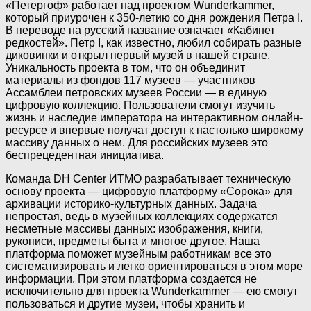
«Петергоф» работает над проектом Wunderkammer,
который приурочен к 350-летию со дня рождения Петра I.
В переводе на русский название означает «Кабинет
редкостей». Петр I, как известно, любил собирать разные
диковинки и открыл первый музей в нашей стране.
Уникальность проекта в том, что он объединит
материалы из фондов 117 музеев — участников
Ассамблеи петровских музеев России — в единую
цифровую коллекцию. Пользователи смогут изучить
жизнь и наследие императора на интерактивном онлайн-
ресурсе и впервые получат доступ к настолько широкому
массиву данных о нем. Для российских музеев это
беспрецедентная инициатива.
Команда DH Center ИТМО разрабатывает техническую
основу проекта — цифровую платформу «Сорока» для
архивации историко-культурных данных. Задача
непростая, ведь в музейных коллекциях содержатся
несметные массивы данных: изображения, книги,
рукописи, предметы быта и многое другое. Наша
платформа поможет музейным работникам все это
систематизировать и легко ориентироваться в этом море
информации. При этом платформа создается не
исключительно для проекта Wunderkammer — ею смогут
пользоваться и другие музеи, чтобы хранить и