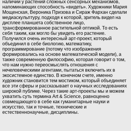
наличии у растений сложных сенсорных механизмов,
напоминающих способность «видеть». Художники Мария
Мощенская, Вероника Призова и Сираж Фархан сделали
медиаскульптуру, подходя к которой, зритель видел на
дисплее планшета собственное лицо,
трансформированное растительной оптикой. То есть
себя таким, как могло бы увидеть его растение.
Получился очень интересный арт-проект, который
объединил в себе биологию, математику,
программирование (потому что изображения
формировались на основе математической модели), а
также современную философию, которая говорит о том,
что нам нужно переосмыслять отношения с
нечеловеческими агентами, пытаться включить их в
экосистемное единство. В конечном счете, именно
художник становится тем мостиком, который объединяет
все эти сферы и рассказывает о научных исследованиях
широкой публике. Через такие арт-проекты мы и можем
ухватить суть термина Art & Science, равноценно
совмещающего в себе как гуманитарные науки и
искусство, так и точные, технические и
естественнонаучные, дисциплины.