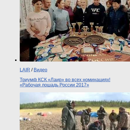
LAIR
/
Видео
Триумф КСК «Лаир» во всех номинациях!
«Рабочая лошадь России 2017»