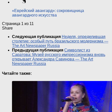
«Еврейский авангард»: сокровищница
авангардного искусства
Страница 1 из 1
1
Share
Следующая публикация
Неделя, определившая
столетие: особый путь бразильского модернизма —
The Art Newspaper Russia
Предыдущая публикация
Символист из
Саратова: Музей русского импрессионизма вновь
открывает Александра Савинова — The Art
Newspaper Russia
Читайте также: