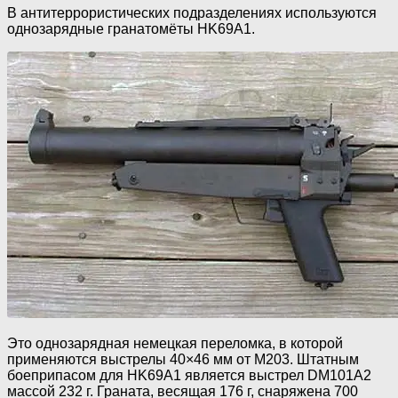
В антитеррористических подразделениях используются
однозарядные гранатомёты HK69A1.
Это однозарядная немецкая переломка, в которой
применяются выстрелы 40×46 мм от М203. Штатным
боеприпасом для HK69A1 является выстрел DM101A2
массой 232 г. Граната, весящая 176 г, снаряжена 700