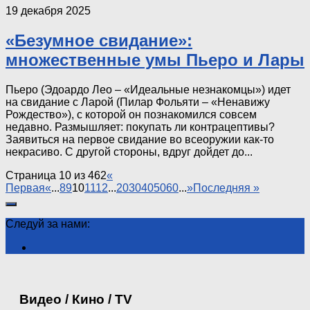
19 декабря 2025
«Безумное свидание»:
множественные умы Пьеро и Лары
Пьеро (Эдоардо Лео – «Идеальные незнакомцы») идет
на свидание с Ларой (Пилар Фольяти – «Ненавижу
Рождество»), с которой он познакомился совсем
недавно. Размышляет: покупать ли контрацептивы?
Заявиться на первое свидание во всеоружии как-то
некрасиво. С другой стороны, вдруг дойдет до...
Страница 10 из 462
«
Первая
«
...
8
9
10
11
12
...
20
30
40
50
60
...
»
Последняя »
Следуй за нами:
Видео / Кино / TV