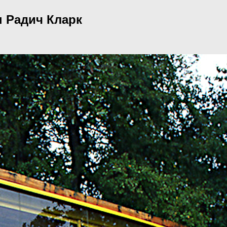
н Радич Кларк