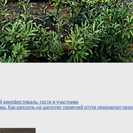
й кинофестиваль: гости и участники
а. Как капсюль на щепотке гремучей ртути переделал пехо