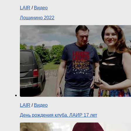
LAIR
/
Видео
Лощинино 2022
LAIR
/
Видео
День рождения клуба. ЛАИР 17 лет