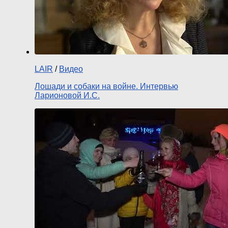
LAIR
/
Видео
Лошади и собаки на войне. Интервью
Ларионовой И.С.