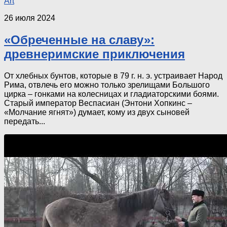
Art
26 июля 2024
«Обреченные на славу»:
древнеримские приключения
От хлебных бунтов, которые в 79 г. н. э. устраивает Народ
Рима, отвлечь его можно только зрелищами Большого
цирка – гонками на колесницах и гладиаторскими боями.
Старый император Веспасиан (Энтони Хопкинс –
«Молчание ягнят») думает, кому из двух сыновей
передать...