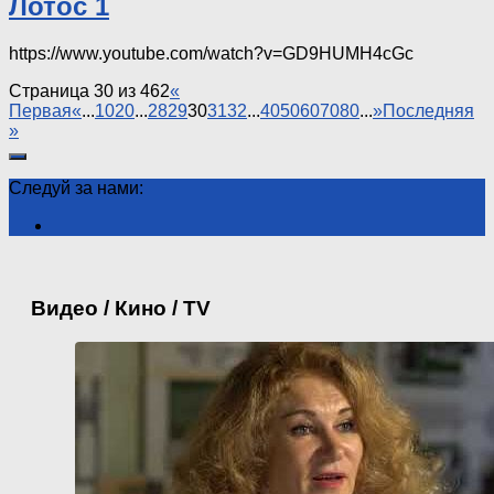
Лотос 1
https://www.youtube.com/watch?v=GD9HUMH4cGc
Страница 30 из 462
«
Первая
«
...
10
20
...
28
29
30
31
32
...
40
50
60
70
80
...
»
Последняя
»
Следуй за нами:
Видео / Кино / TV