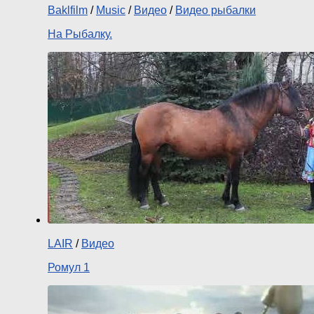
Baklfilm
/
Music
/
Видео
/
Видео рыбалки
На Рыбалку.
LAIR
/
Видео
Ромул 1