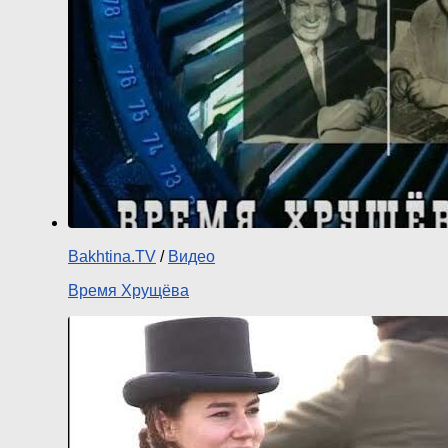
Bakhtina.TV
/
Видео
Время Хрущёва