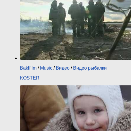
Baklfilm
/
Music
/
Видео
/
Видео рыбалки
KOSTER.