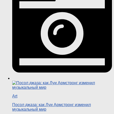
Art
Посол джаза: как Луи Армстронг изменил
музыкальный мир