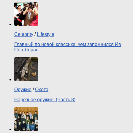
Celebrity
/
Lifestyle
Главный по новой классике: чем запомнился Ив
Сен-Лоран
Оружие
/
Охота
Нарезное оружие. (Часть 8)