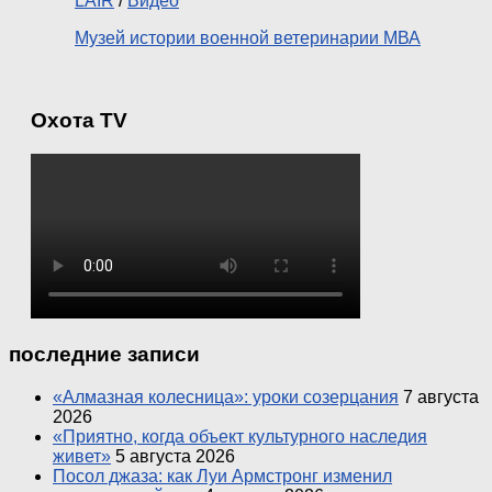
LAIR
/
Видео
Музей истории военной ветеринарии МВА
Охота TV
последние записи
«Алмазная колесница»: уроки созерцания
7 августа
2026
«Приятно, когда объект культурного наследия
живет»
5 августа 2026
Посол джаза: как Луи Армстронг изменил