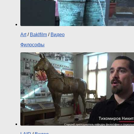
Art
/
Baklfilm
/
Видео
Философы