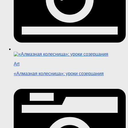
Art
«Алмазная колесница»: уроки созерцания