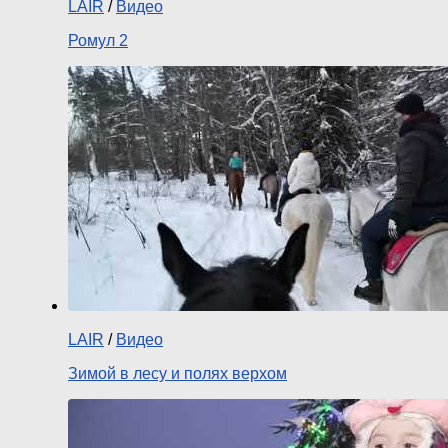
LAIR
/
Видео
Ромул 2
LAIR
/
Видео
Зимой в лесу и полях верхом