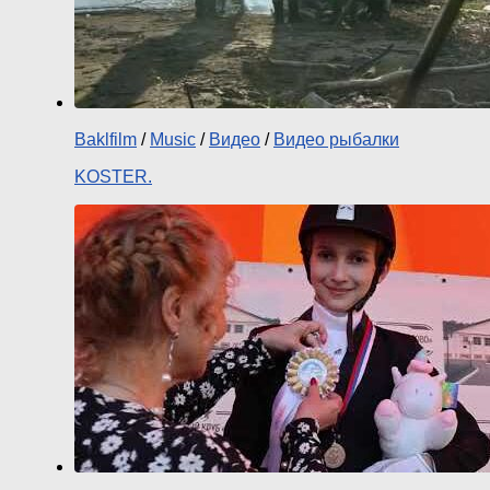
Baklfilm
/
Music
/
Видео
/
Видео рыбалки
KOSTER.