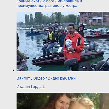
Конные охоты с борзыми-правила и
преимущества: разговор у костра
Baklfilm
/
Видео
/
Видео рыбалки
Италия Гарда 1