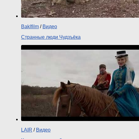
Baklfilm
/
Видео
Странные люди Чудзъёка
LAIR
/
Видео