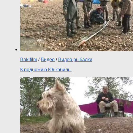
Baklfilm
/
Видео
/
Видео рыбалки
К подножию Юнкэбиль.