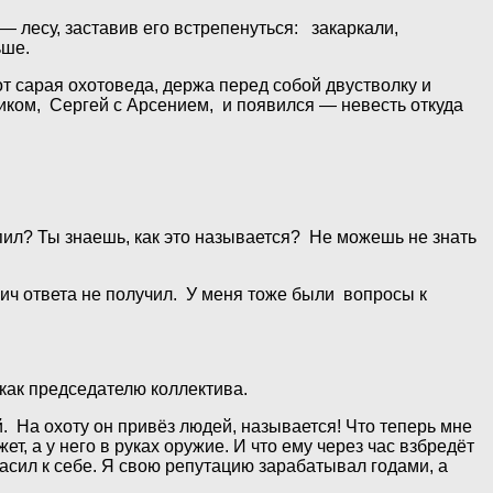
— лесу, заставив его встрепенуться: закаркали,
ьше.
от сарая охотоведа, держа перед собой двустволку и
ком, Сергей с Арсением, и появился — невесть откуда
пил? Ты знаешь, как это называется? Не можешь не знать
лич ответа не получил. У меня тоже были вопросы к
как председателю коллектива.
й. На охоту он привёз людей, называется! Что теперь мне
т, а у него в руках оружие. И что ему через час взбредёт
гласил к себе. Я свою репутацию зарабатывал годами, а