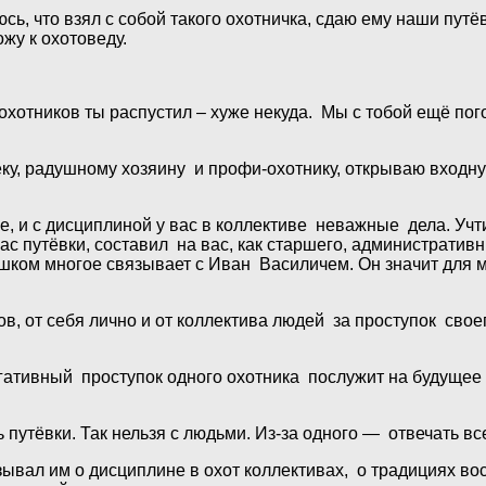
юсь, что взял с собой такого охотничка, сдаю ему наши пут
жу к охотоведу.
 охотников ты распустил – хуже некуда. Мы с тобой ещё пог
еку, радушному хозяину и профи-охотнику, открываю входн
е, и с дисциплиной у вас в коллективе неважные дела. Уч
с путёвки, составил на вас, как старшего, административны
слишком многое связывает с Иван Василичем. Он значит дл
ов, от себя лично и от коллектива людей за проступок свое
негативный проступок одного охотника послужит на будущ
 путёвки. Так нельзя с людьми. Из-за одного — отвечать в
зывал им о дисциплине в охот коллективах, о традициях в