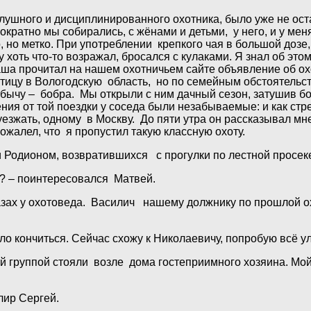
ушного и дисциплинированного охотника, было уже не остан
ократно мы собирались, с жёнами и детьми, у него, и у ме
 но метко. При употреблении крепкого чая в большой дозе
у хоть что-то возражал, бросался с кулаками. Я знал об это
 Саша прочитал на нашем охотничьем сайте объявление об ох
тицу в Вологодскую область, но по семейным обстоятельств
бычу – бобра. Мы открыли с ним дачный сезон, затушив бо
я от той поездки у соседа были незабываемые: и как стреля
уезжать, одному в Москву. До пяти утра он рассказывал мн
ожалел, что я пропустил такую классную охоту.
Родионом, возвратившихся с прогулки по лестной просек
л? – поинтересовался Матвей.
лазах у охотоведа. Василич нашему должнику по прошлой о
ло кончиться. Сейчас схожу к Николаевичу, попробую всё ул
й группой стояли возле дома гостеприимного хозяина. Мой
лир Сергей.