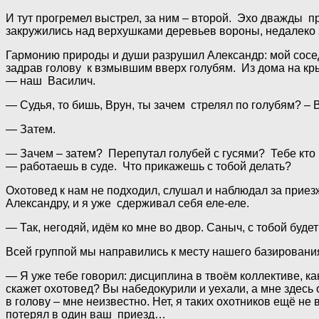
И тут прогремел выстрел, за ним – второй. Эхо дважды пр
закружились над верхушками деревьев вороны, недалеко 
Гармонию природы и души разрушил Александр: мой сосед 
задрав голову к взмывшим вверх голубям. Из дома на к
— наш Василич.
— Судья, то бишь, Врун, ты зачем стрелял по голубям? –
— Затем.
— Зачем – затем? Перепутал голубей с гусями? Тебе кто 
— работаешь в суде. Что прикажешь с тобой делать?
Охотовед к нам не подходил, слушал и наблюдал за приез
Александру, и я уже сдерживал себя еле-еле.
— Так, негодяй, идём ко мне во двор. Саныч, с тобой буде
Всей группой мы направились к месту нашего базировани
— Я уже тебе говорил: дисциплина в твоём коллективе, ка
скажет охотовед? Вы набедокурили и уехали, а мне здесь о
в голову – мне неизвестно. Нет, я таких охотников ещё не
потерял в один ваш приезд…