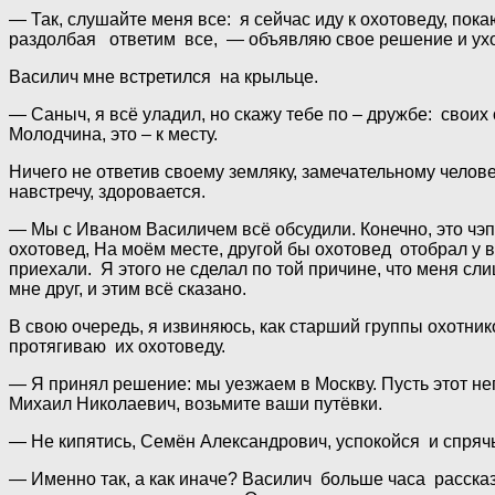
— Так, слушайте меня все: я сейчас иду к охотоведу, пока
раздолбая ответим все, — объявляю свое решение и ухо
Василич мне встретился на крыльце.
— Саныч, я всё уладил, но скажу тебе по – дружбе: своих
Молодчина, это – к месту.
Ничего не ответив своему земляку, замечательному челов
навстречу, здоровается.
— Мы с Иваном Василичем всё обсудили. Конечно, это чэп
охотовед, На моём месте, другой бы охотовед отобрал у ва
приехали. Я этого не сделал по той причине, что меня 
мне друг, и этим всё сказано.
В свою очередь, я извиняюсь, как старший группы охотник
протягиваю их охотоведу.
— Я принял решение: мы уезжаем в Москву. Пусть этот 
Михаил Николаевич, возьмите ваши путёвки.
— Не кипятись, Семён Александрович, успокойся и спрячь
— Именно так, а как иначе? Василич больше часа расска