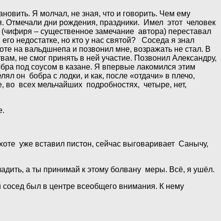
овить. Я молчал, не зная, что и говорить. Чем ему
ня. Отмечали дни рождения, праздники. Имел этот человек
, (чифиря – существенное замечание автора) переставал
м его недостатке, но кто у нас святой? Соседа я знал
оте на вальдшнепа и позвонил мне, возражать не стал. В
ам, не смог принять в ней участие. Позвонил Александру,
бра под соусом в казане. Я впервые лакомился этим
л он бобра с лодки, и как, после «отдачи» в плечо,
е, во всех мельчайших подробностях, четыре, нет,
е.
хоте уже вставил пистон, сейчас выговаривает Санычу,
адить, а ты принимай к этому болвану меры. Всё, я ушёл.
 сосед был в центре всеобщего внимания. К нему