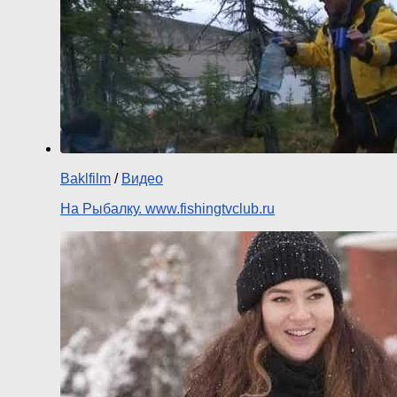
Baklfilm
/
Видео
На Рыбалку. www.fishingtvclub.ru