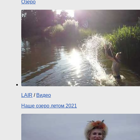
Озеро
LAIR
/
Видео
Наше озеро летом 2021