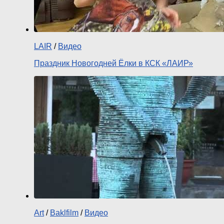
LAIR
/
Видео
Праздник Новогодней Ёлки в КСК «ЛАИР»
Art
/
Baklfilm
/
Видео