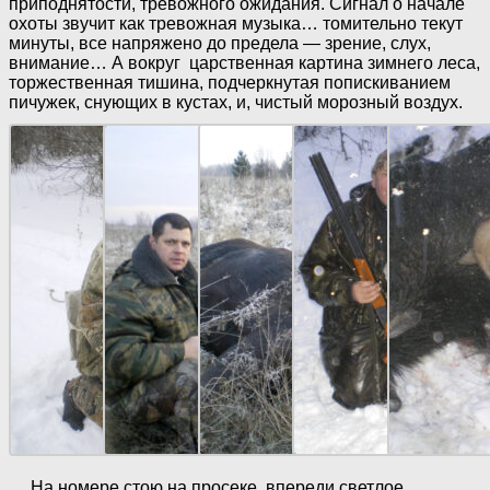
приподнятости, тревожного ожидания. Сигнал о начале
охоты звучит как тревожная музыка… томительно текут
минуты, все напряжено до предела — зрение, слух,
внимание… А вокруг царственная картина зимнего леса,
торжественная тишина, подчеркнутая попискиванием
пичужек, снующих в кустах, и, чистый морозный воздух.
На номере стою на просеке, впереди светлое