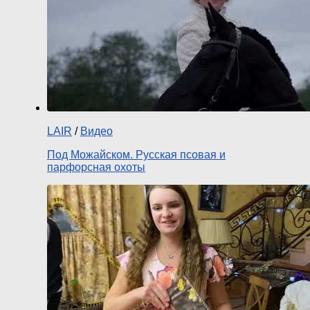
LAIR
/
Видео
Под Можайском. Русская псовая и
парфорсная охоты