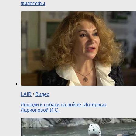
Философы
LAIR
/
Видео
Лошади и собаки на войне. Интервью
Ларионовой И.С.