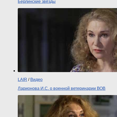
Берлинские звёзды
LAIR
/
Видео
Ларионова И.С. о военной ветеринарии ВОВ