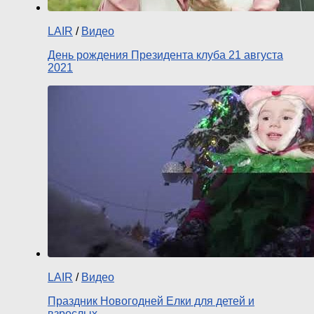
LAIR
/
Видео
День рождения Президента клуба 21 августа
2021
LAIR
/
Видео
Праздник Новогодней Елки для детей и
взрослых