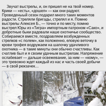
Звучат выстрелы, и, он пришел не на твой номер.
Крики — «есть», «дошел» — как они радуют.
Проведеныый сезон подарил много таких моментов
радости. Стреляли бригады, стрелял и я. Помню
выстрелы Алексея Б., — точно и по месту, помню
выстрел Юры из «Тигра» импортным патроном «Сако», и
добротные быки радовали наше охотничье сообщество.
Собираемся вместе, поздравляем возбужденных
стрелков «с полем», как положенно, еловую веточку в
крови трофея водружаем на шапочку удачливого
охотника — в такие минуты они обычно счастливы. Как
счатлив был и я своим удачным выстрелам. Напряжение
ослабевает — дальше освежевание, за ним — «кому», —
это тревожно ждет каждый из нас и часть своей добычи
— в свой рюкзачек…