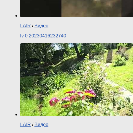
LAIR
/
Видео
lv 0 20230416232740
LAIR
/
Видео