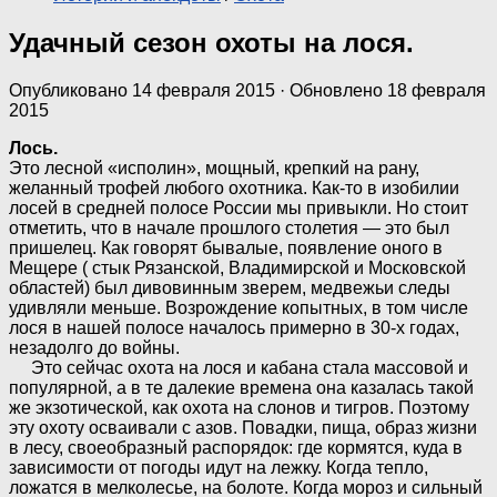
Удачный сезон охоты на лося.
Опубликовано
14 февраля 2015
· Обновлено
18 февраля
2015
Лось.
Это лесной «исполин», мощный, крепкий на рану,
желанный трофей любого охотника. Как-то в изобилии
лосей в средней полосе России мы привыкли. Но стоит
отметить, что в начале прошлого столетия — это был
пришелец. Как говорят бывалые, появление оного в
Мещере ( стык Рязанской, Владимирской и Московской
областей) был дивовинным зверем, медвежьи следы
удивляли меньше. Возрождение копытных, в том числе
лося в нашей полосе началось примерно в 30-х годах,
незадолго до войны.
Это сейчас охота на лося и кабана стала массовой и
популярной, а в те далекие времена она казалась такой
же экзотической, как охота на слонов и тигров. Поэтому
эту охоту осваивали с азов. Повадки, пища, образ жизни
в лесу, своеобразный распорядок: где кормятся, куда в
зависимости от погоды идут на лежку. Когда тепло,
ложатся в мелколесье, на болоте. Когда мороз и сильный