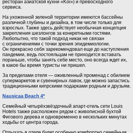
ресторан азиатской кухни «Koi») и превосходного
сервиса.
На ухоженной зеленой территории имеются бассейны
различной глубины и дизайна, в том числе только для
взрослых. Также здесь действует необычная концепция
закрепления шезлонгов за конкретными гостями.
Любопытно, что такой подход никак не связан
с ограничениями с точки зрения эпидемиологии.
Он прекрасно себя зарекомендовал еще до наступления
пандемии, ведь постояльцам не приходится вставать
пораньше, чтобы занять себе место, оно всегда ждет их,
в какое бы время туристы ни пришел.
За пределами отеля — оживленный променад с обилием
супермаркетов и сувенирных лавок, где можно запастись
традиционными кипрскими подарками родным и друзьям.
Nausicaa Beach 4*
Семейный четырёхзвёздочный
апарт-отель
сети Louis
Hotels также расположен рядом с живописной бухтой
Фигового дерева и одновременно в нескольких минутах
ходьбы от центра города.
Отдыхать в отеле будет особенно комфортно семейным