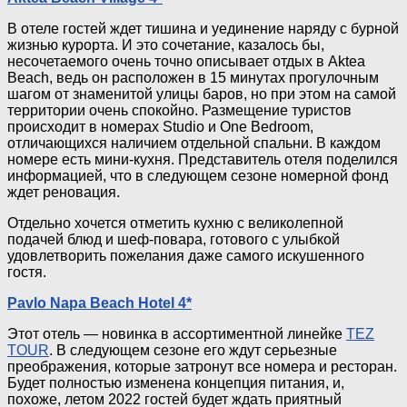
В отеле гостей ждет тишина и уединение наряду с бурной
жизнью курорта. И это сочетание, казалось бы,
несочетаемого очень точно описывает отдых в Aktea
Beach, ведь он расположен в 15 минутах прогулочным
шагом от знаменитой улицы баров, но при этом на самой
территории очень спокойно. Размещение туристов
происходит в номерах Studio и One Bedroom,
отличающихся наличием отдельной спальни. В каждом
номере есть
мини-кухня
. Представитель отеля поделился
информацией, что в следующем сезоне номерной фонд
ждет реновация.
Отдельно хочется отметить кухню с великолепной
подачей блюд и
шеф-повара
, готового с улыбкой
удовлетворить пожелания даже самого искушенного
гостя.
Pavlo Napa Beach Hotel 4*
Этот отель — новинка в ассортиментной линейке
TEZ
TOUR
. В следующем сезоне его ждут серьезные
преображения, которые затронут все номера и ресторан.
Будет полностью изменена концепция питания, и,
похоже, летом 2022 гостей будет ждать приятный