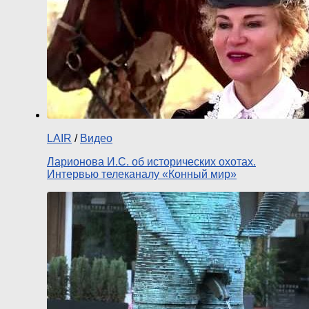
LAIR
/
Видео
Ларионова И.С. об исторических охотах.
Интервью телеканалу «Конный мир»