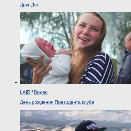
Друг Ден
LAIR
/
Видео
День рождения Президента клуба