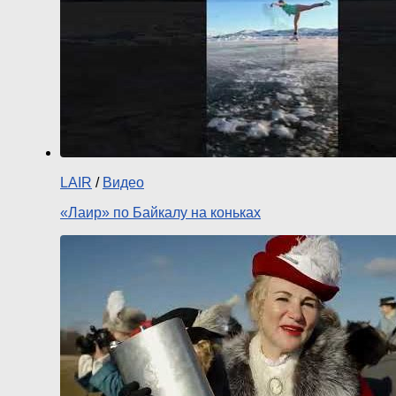
LAIR
/
Видео
«Лаир» по Байкалу на коньках