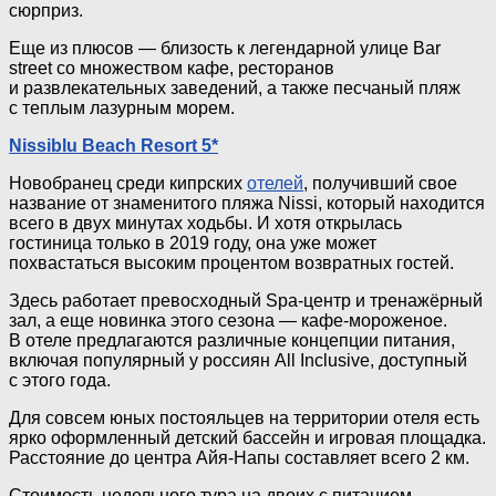
сюрприз.
Еще из плюсов — близость к легендарной улице Bar
street со множеством кафе, ресторанов
и развлекательных заведений, а также песчаный пляж
с теплым лазурным морем.
Nissiblu Beach Resort 5*
Новобранец среди кипрских
отелей
, получивший свое
название от знаменитого пляжа Nissi, который находится
всего в двух минутах ходьбы. И хотя открылась
гостиница только в 2019 году, она уже может
похвастаться высоким процентом возвратных гостей.
Здесь работает превосходный
Spa-центр
и тренажёрный
зал, а еще новинка этого сезона —
кафе-мороженое
.
В отеле предлагаются различные концепции питания,
включая популярный у россиян All Inclusive, доступный
с этого года.
Для совсем юных постояльцев на территории отеля есть
ярко оформленный детский бассейн и игровая площадка.
Расстояние до центра
Айя-Напы
составляет всего 2 км.
Стоимость недельного тура на двоих с питанием