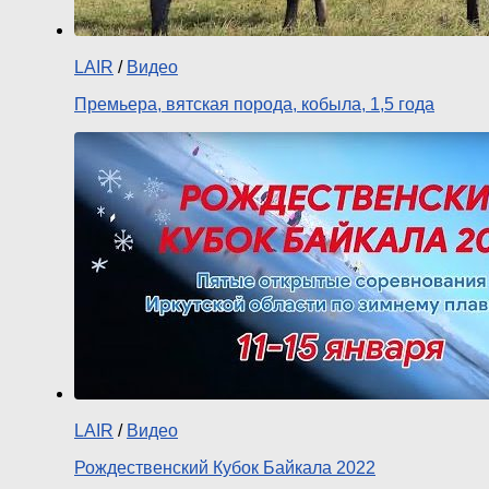
LAIR
/
Видео
Премьера, вятская порода, кобыла, 1,5 года
LAIR
/
Видео
Рождественский Кубок Байкала 2022