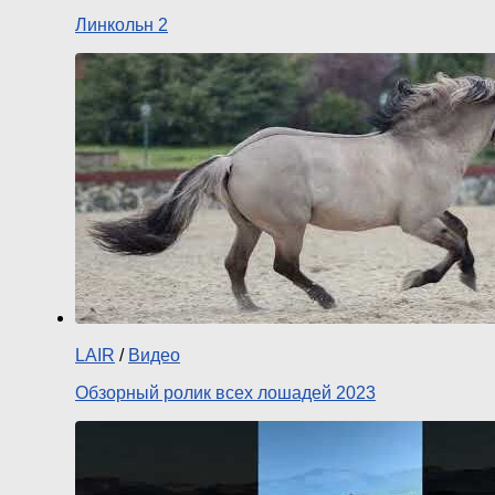
Линкольн 2
LAIR
/
Видео
Обзорный ролик всех лошадей 2023