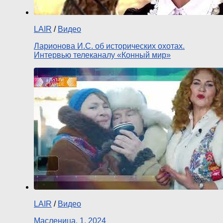
LAIR
/
Видео
Ларионова И.С. об исторических охотах.
Интервью телеканалу «Конный мир»
LAIR
/
Видео
Масленица. 1. 2024