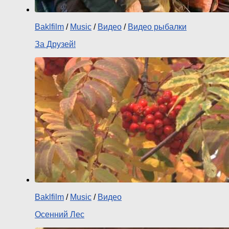
Baklfilm
/
Music
/
Видео
/
Видео рыбалки
За Друзей!
Baklfilm
/
Music
/
Видео
Осенний Лес