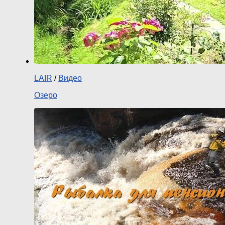
LAIR
/
Видео
Озеро