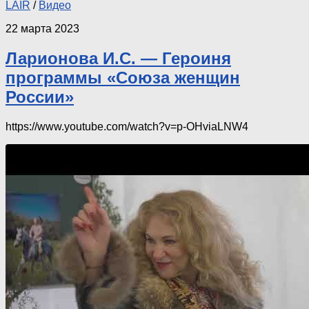
LAIR
/
Видео
22 марта 2023
Ларионова И.С. — Героиня
программы «Союза женщин
России»
https://www.youtube.com/watch?v=p-OHviaLNW4