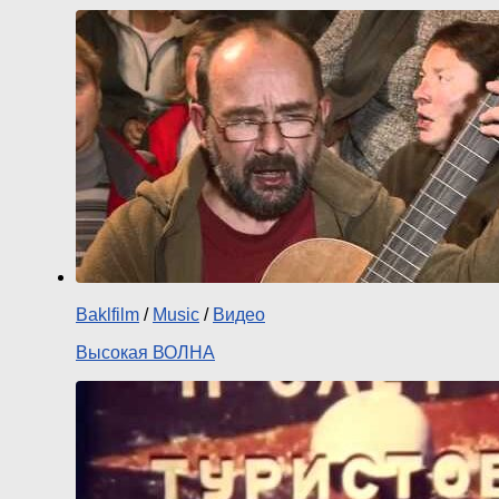
Baklfilm
/
Music
/
Видео
Высокая ВОЛНА