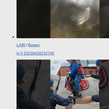
LAIR
/
Видео
lv 0 20230416232740