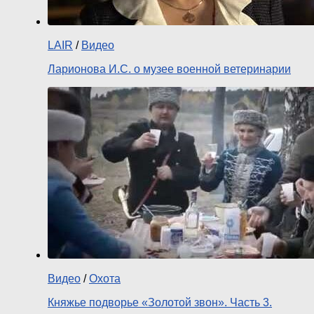
LAIR
/
Видео
Ларионова И.С. о музее военной ветеринарии
Видео
/
Охота
Княжье подворье «Золотой звон». Часть 3.