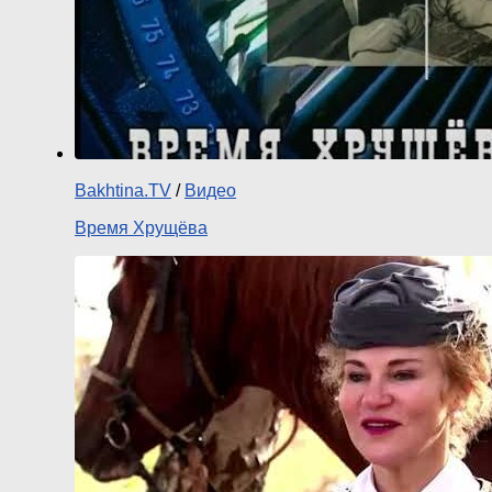
Bakhtina.TV
/
Видео
Время Хрущёва