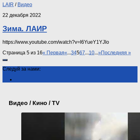
LAIR
/
Видео
22 декабря 2022
Зима. ЛАИР
https://www.youtube.com/watch?v=I6YueY1YJIo
Страница 5 из 16
« Первая
«
...
3
4
5
6
7
...
10
...
»
Последняя »
Следуй за нами:
Видео / Кино / TV