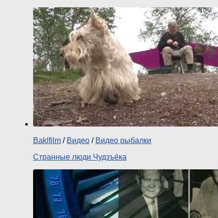
Baklfilm
/
Видео
/
Видео рыбалки
Странные люди Чудзъёка