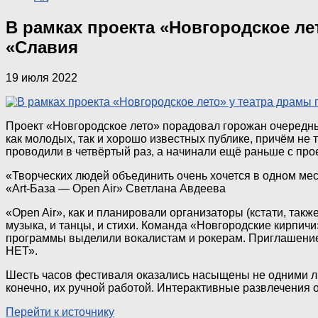
В рамках проекта «Новгородское ле
«Славия
19 июля 2022
Проект «Новгородское лето» порадовал горожан очередным
как молодых, так и хорошо известных публике, причём не 
проводили в четвёртый раз, а начинали ещё раньше с прое
«Творческих людей объединить очень хочется в одном мес
«Art-База — Open Air» Светлана Авдеева
«Open Air», как и планировали организаторы (кстати, так
музыка, и танцы, и стихи. Команда «Новгородские кирпич
программы выделили вокалистам и рокерам. Приглашение 
НЕТ».
Шесть часов фестиваля оказались насыщены не одними ли
конечно, их ручной работой. Интерактивные развлечения
Перейти к источнику