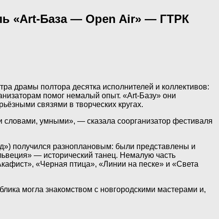
ь «Art-База — Open Air» — ГТРК
атра драмы полтора десятка исполнителей и коллективов:
анизаторам помог немалый опыт. «Art-Базу» они
рьёзными связями в творческих кругах.
ми словами, умными», — сказала соорганизатор фестиваля
рад») получился разноплановым: были представлены и
ельвеция» — исторический танец. Немалую часть
афист», «Черная птица», «Линии на песке» и «Света
лика могла знакомством с новгородскими мастерами и,