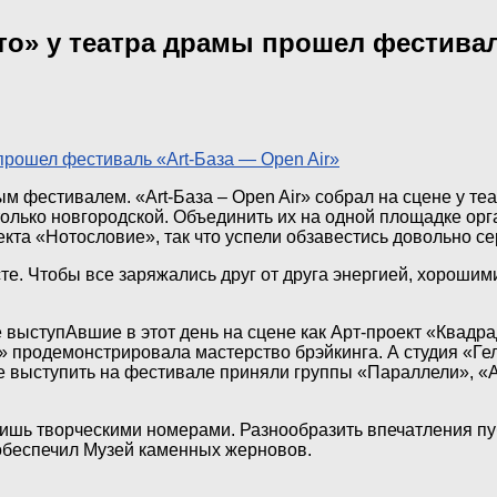
то» у театра драмы прошел фестивал
 фестивалем. «Art-База – Open Air» собрал на сцене у те
только новгородской. Объединить их на одной площадке орг
кта «Нотословие», так что успели обзавестись довольно се
те. Чтобы все заряжались друг от друга энергией, хороши
же выступАвшие в этот день на сцене как Арт-проект «Квад
и» продемонстрировала мастерство брэйкинга. А студия «Г
выступить на фестивале приняли группы «Параллели», «Ак
шь творческими номерами. Разнообразить впечатления пуб
 обеспечил Музей каменных жерновов.