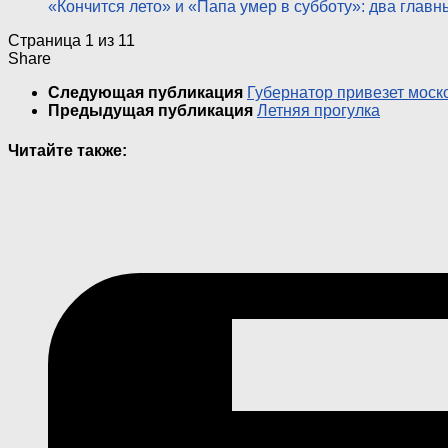
«Кончится лето» и «Папа умер в субботу»: два глав
Страница 1 из 1
1
Share
Следующая публикация
Губернатор привезет мос
Предыдущая публикация
Летняя прогулка
Читайте также: