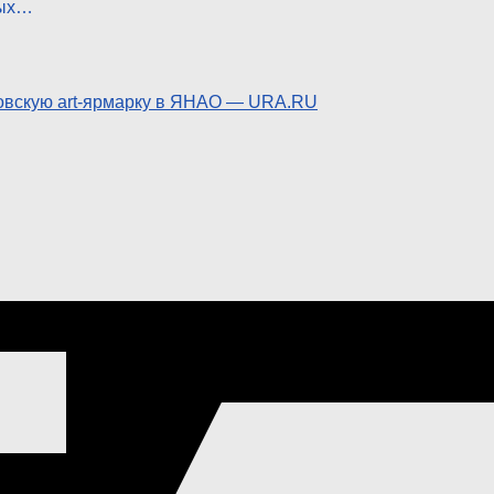
ных…
ковскую art-ярмарку в ЯНАО — URA.RU