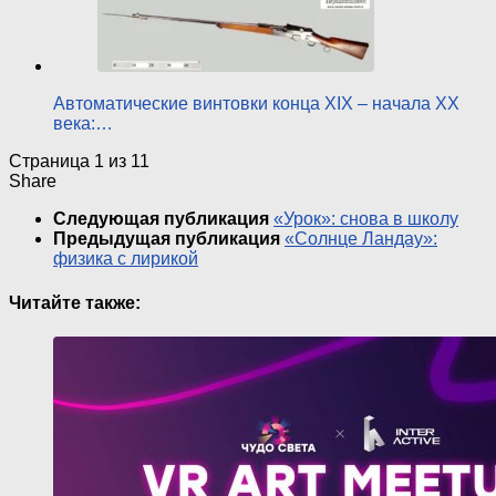
Автоматические винтовки конца XIX – начала ХХ
века:…
Страница 1 из 1
1
Share
Следующая публикация
«Урок»: снова в школу
Предыдущая публикация
«Солнце Ландау»:
физика с лирикой
Читайте также: