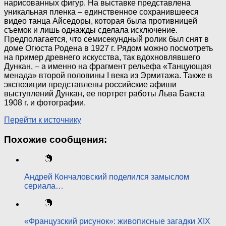
нарисованных фигур. На выставке представлена
уникальная пленка – единственное сохранившееся
видео танца Айседоры, которая была противницей
съемок и лишь однажды сделала исключение.
Предполагается, что семисекундный ролик был снят в
доме Огюста Родена в 1927 г. Рядом можно посмотреть
на пример древнего искусства, так вдохновлявшего
Дункан, – а именно на фрагмент рельефа «Танцующая
менада» второй половины I века из Эрмитажа. Также в
экспозиции представлены российские афиши
выступлений Дункан, ее портрет работы Льва Бакста
1908 г. и фотографии.
Перейти к источнику
Похожие сообщения:
Андрей Кончаловский поделился замыслом
сериала…
«Французский рисунок»: живописные загадки XIX