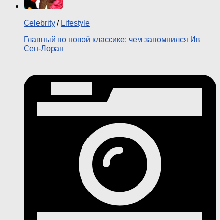
Celebrity
/
Lifestyle
Главный по новой классике: чем запомнился Ив
Сен-Лоран