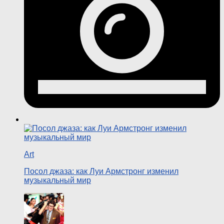
Art
Посол джаза: как Луи Армстронг изменил
музыкальный мир