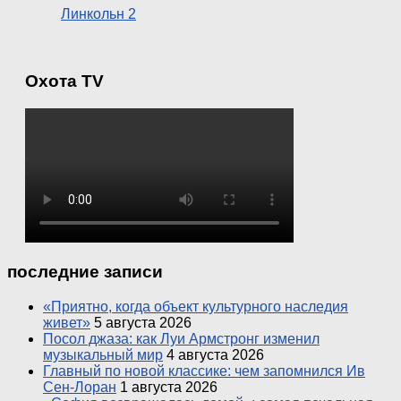
Линкольн 2
Охота TV
последние записи
«Приятно, когда объект культурного наследия
живет»
5 августа 2026
Посол джаза: как Луи Армстронг изменил
музыкальный мир
4 августа 2026
Главный по новой классике: чем запомнился Ив
Сен-Лоран
1 августа 2026