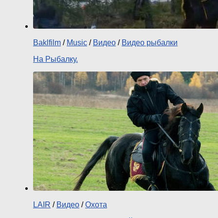
Baklfilm
/
Music
/
Видео
/
Видео рыбалки
На Рыбалку.
LAIR
/
Видео
/
Охота