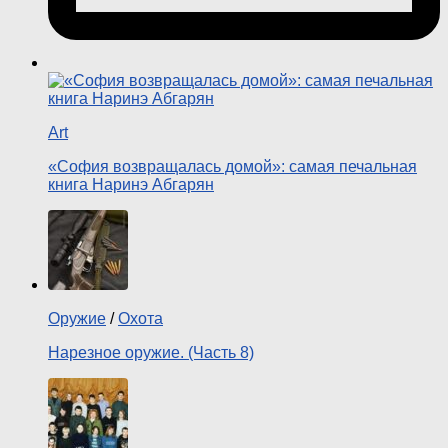
Art
«София возвращалась домой»: самая печальная
книга Наринэ Абгарян
Оружие
/
Охота
Нарезное оружие. (Часть 8)