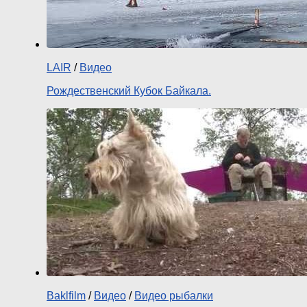
LAIR
/
Видео
Рождественский Кубок Байкала.
Baklfilm
/
Видео
/
Видео рыбалки