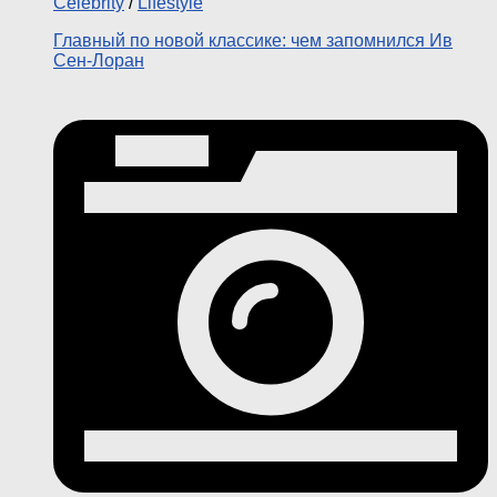
Celebrity
/
Lifestyle
Главный по новой классике: чем запомнился Ив
Сен-Лоран