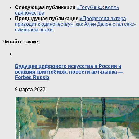
Следующая публикация
«Голубчик»: вопль
одиночества
Предыдущая публикация
«Профессия актера
приводит к одиночеству»: как Ален Делон стал секс-
символом эпохи
Читайте также:
Будущее цифрового искусства в России и
реакция криптобирж: новости арт-рынка —
Forbes Russia
9 марта 2022