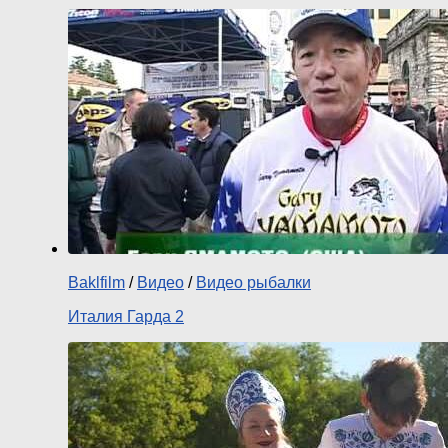
Baklfilm
/
Видео
/
Видео рыбалки
Италия Гарда 2