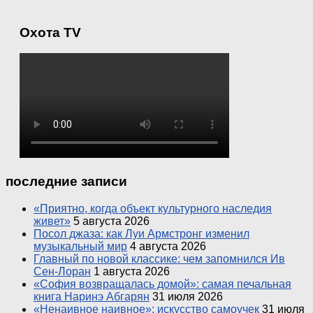
Охота TV
последние записи
«Приятно, когда объект культурного наследия
живет»
5 августа 2026
Посол джаза: как Луи Армстронг изменил
музыкальный мир
4 августа 2026
Главный по новой классике: чем запомнился Ив
Сен-Лоран
1 августа 2026
«София возвращалась домой»: самая печальная
книга Наринэ Абгарян
31 июля 2026
«Ненаивное наивное»: искусство самоучек
31 июля