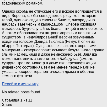
графическим романом.
Однако скорбь не отпускает его и вскоре воплощается в
виде Ворона, как бы сошедшего с рисунков, которые
герой, одиноко сидя в своем кабинете, лихорадочно
набрасывает черным карандашом. Сперва ожившая
метафора, будто случайно, бьется птицей в ночное окно.
А потом оборачивается антропоморфным пернатым
существом, в недублированной версии озвученным
ехидным голосом Дэвида Тьюлиса (Ремус Люпин из
«Гарри Поттера»). Существо не знакомо с хорошими
манерами – сквернословит, осыпает безутешного вдовца
злыми насмешками и даже немножечко бьет. Завязка
может напомнить знаменитого «Бабадука» (смерть
супруга, травма, монстр в доме как персонификация
душевного состояния), тем не менее перед нами не
ужасы, а, скорее, терапевтическая драма в обертке
темного фэнтези.
Перейти к источнику
No related posts found
Страница 1 из 1
1
Share