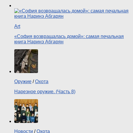
Art
«София возвращалась домой»: самая печальная
книга Наринэ Абгарян
Оружие
/
Охота
Нарезное оружие. (Часть 8)
Новости
/
Охота