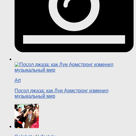
Art
Посол джаза: как Луи Армстронг изменил
музыкальный мир