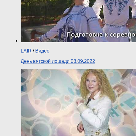
LAIR
/
Видео
День вятской лошади 03.09.2022