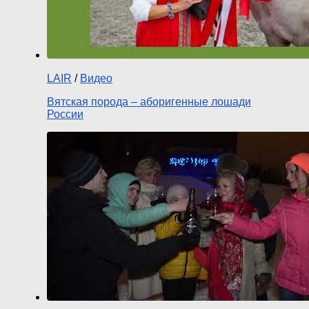
LAIR
/
Видео
Вятская порода – аборигенные лошади
России