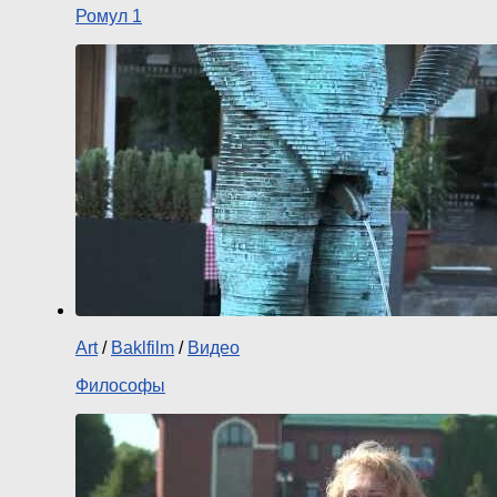
Ромул 1
Art
/
Baklfilm
/
Видео
Философы