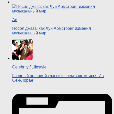
Art
Посол джаза: как Луи Армстронг изменил
музыкальный мир
Celebrity
/
Lifestyle
Главный по новой классике: чем запомнился Ив
Сен-Лоран