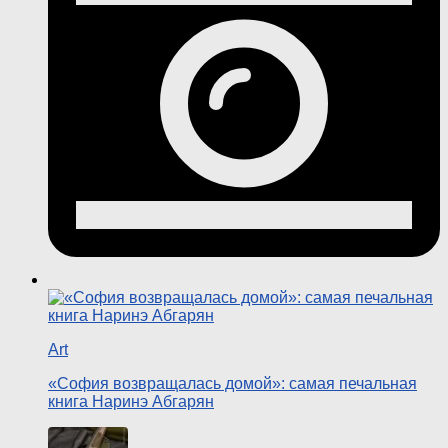
Art
«София возвращалась домой»: самая печальная
книга Наринэ Абгарян