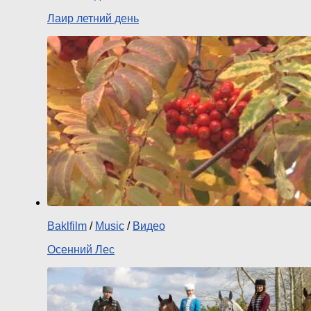
Лаир летний день
Baklfilm
/
Music
/
Видео
Осенний Лес