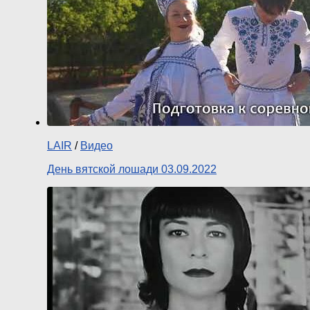
LAIR
/
Видео
День вятской лошади 03.09.2022