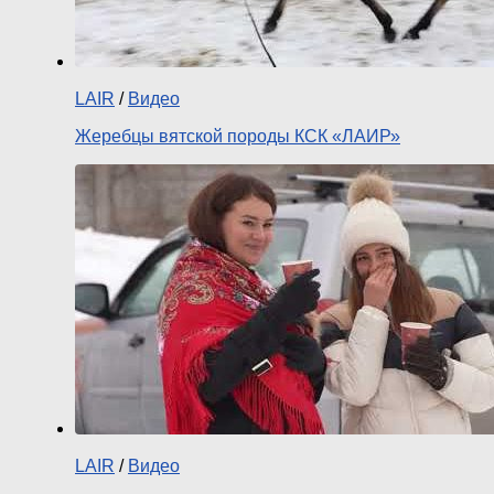
LAIR
/
Видео
Жеребцы вятской породы КСК «ЛАИР»
LAIR
/
Видео