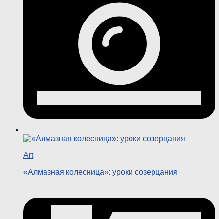
Art
«Алмазная колесница»: уроки созерцания