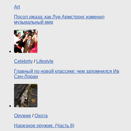
Art
Посол джаза: как Луи Армстронг изменил
музыкальный мир
Celebrity
/
Lifestyle
Главный по новой классике: чем запомнился Ив
Сен-Лоран
Оружие
/
Охота
Нарезное оружие. (Часть 8)