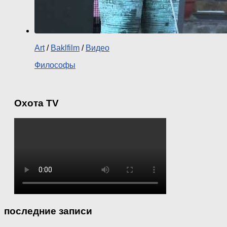
Art
/
Baklfilm
/
Видео
Философы
Охота TV
последние записи