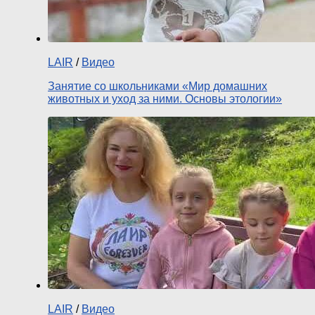
LAIR
/
Видео
Занятие со школьниками «Мир домашних
животных и уход за ними. Основы этологии»
LAIR
/
Видео