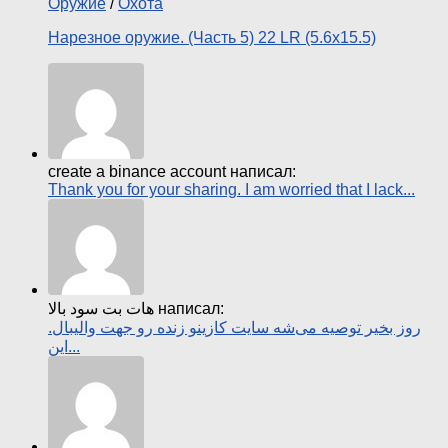
Оружие
/
Охота
Нарезное оружие. (Часть 5) 22 LR (5.6х15.5)
create a binance account написал:
Thank you for your sharing. I am worried that I lack...
هات بت سود بالا написал:
روز بخیر توصیه می‌شه سایت کازینو زنده رو جهت والیبال.
این...