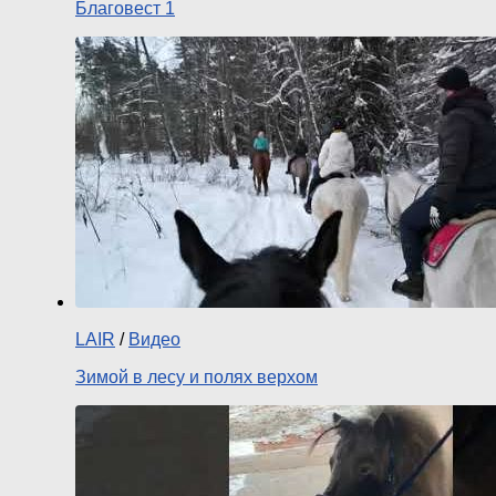
Благовест 1
LAIR
/
Видео
Зимой в лесу и полях верхом