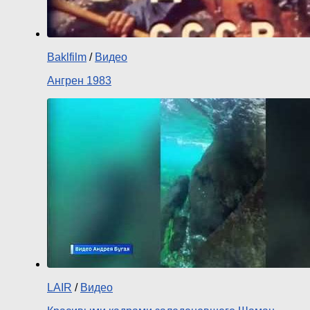
Baklfilm
/
Видео
Ангрен 1983
LAIR
/
Видео