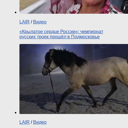
LAIR
/
Видео
«Крылатое сердце России»: чемпионат
русских троек прошёл в Подмосковье
LAIR
/
Видео