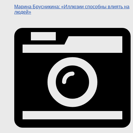
Марина Брусникина: «Иллюзии способны влиять на
людей»