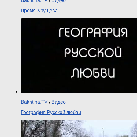
Bakhtina.TV
/
Видео
Время Хрущёва
Bakhtina.TV
/
Видео
География Русской любви