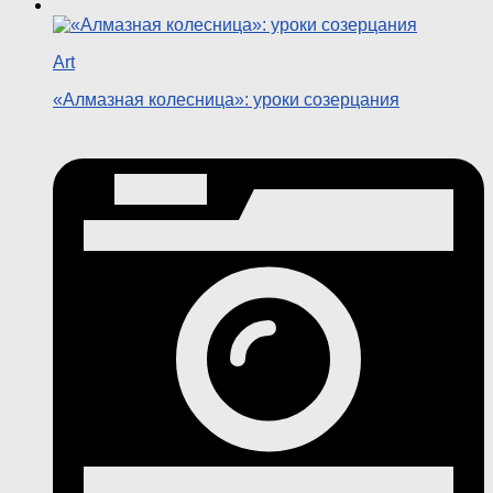
Art
«Алмазная колесница»: уроки созерцания