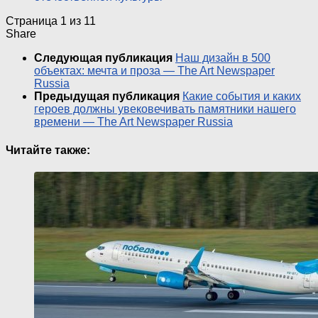
Страница 1 из 1
1
Share
Следующая публикация
Наш дизайн в 500
объектах: мечта и проза — The Art Newspaper
Russia
Предыдущая публикация
Какие события и каких
героев должны увековечивать памятники нашего
времени — The Art Newspaper Russia
Читайте также: