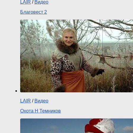
LAIR
/
Видео
Благовест 2
LAIR
/
Видео
Охота Н Темников