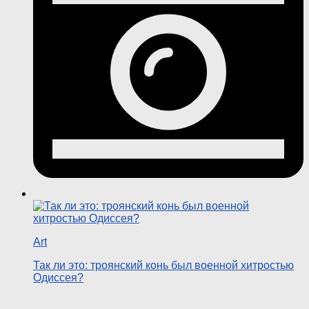
Art
Так ли это: троянский конь был военной хитростью
Одиссея?