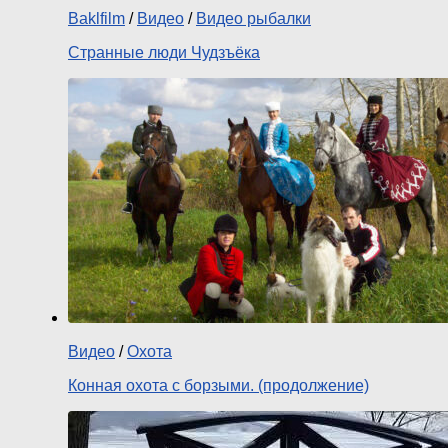
Baklfilm
/
Видео
/
Видео рыбалки
Странные люди Чудзъёка
Видео
/
Охота
Конная охота с борзыми. (продолжение)