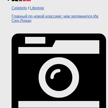
Celebrity
/
Lifestyle
Главный по новой классике: чем запомнился Ив
Сен-Лоран