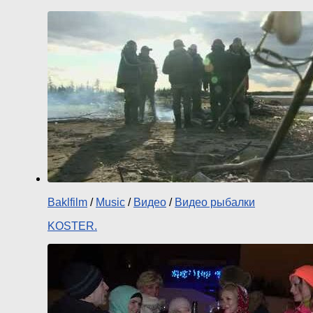
Baklfilm
/
Music
/
Видео
/
Видео рыбалки
KOSTER.