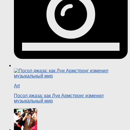
Art
Посол джаза: как Луи Армстронг изменил
музыкальный мир