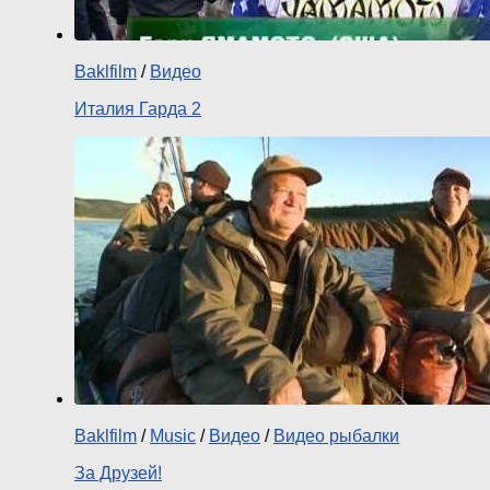
Baklfilm
/
Видео
Италия Гарда 2
Baklfilm
/
Music
/
Видео
/
Видео рыбалки
За Друзей!