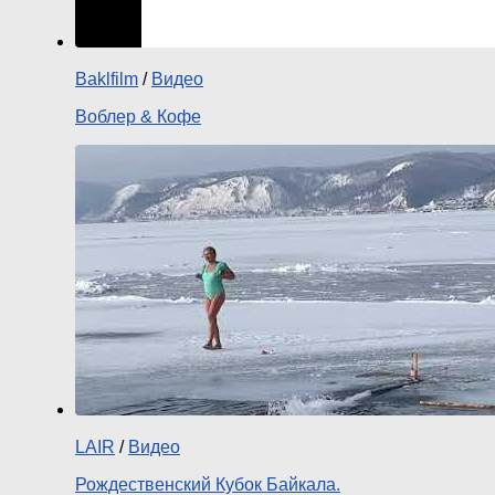
Baklfilm
/
Видео
Воблер & Кофе
LAIR
/
Видео
Рождественский Кубок Байкала.