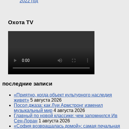
2022 год
Охота TV
последние записи
«Приятно, когда объект культурного наследия
живет»
5 августа 2026
Посол джаза: как Луи Армстронг изменил
музыкальный мир
4 августа 2026
Главный по новой классике: чем запомнился Ив
Сен-Лоран
1 августа 2026
«София возвращалась домой»: самая печальная