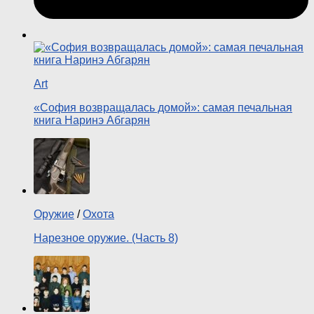
Art
«София возвращалась домой»: самая печальная
книга Наринэ Абгарян
Оружие
/
Охота
Нарезное оружие. (Часть 8)