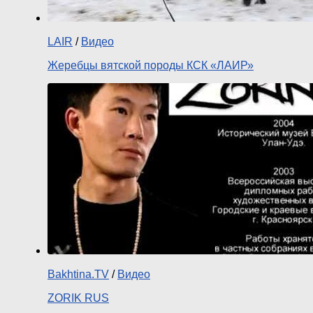
LAIR
/
Видео
Жеребцы вятской породы КСК «ЛАИР»
Bakhtina.TV
/
Видео
ZORIK RUS