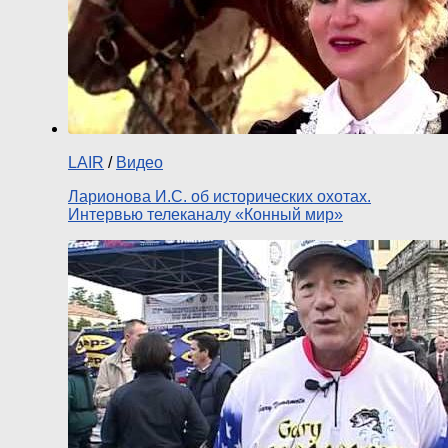
LAIR
/
Видео
Ларионова И.С. об исторических охотах.
Интервью телеканалу «Конный мир»