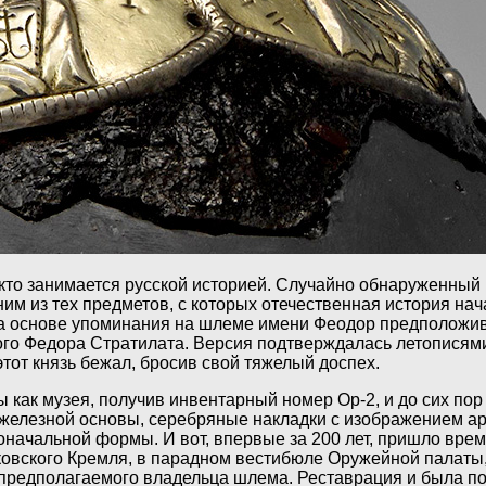
кто занимается русской историей. Случайно обнаруженный
им из тех предметов, с которых отечественная история нача
на основе упоминания на шлеме имени Феодор предположив
го Федора Стратилата. Версия подтверждалась летописями, 
тот князь бежал, бросив свой тяжелый доспех.
как музея, получив инвентарный номер Ор-2, и до сих пор
 железной основы, серебряные накладки с изображением ар
начальной формы. И вот, впервые за 200 лет, пришло врем
вского Кремля, в парадном вестибюле Оружейной палаты, 
а предполагаемого владельца шлема. Реставрация и была по