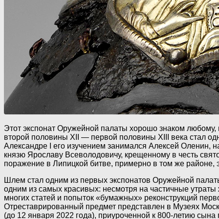
Этот экспонат Оружейной палаты хорошо знаком любому, 
второй половины XII — первой половины XIII века стал одн
Александре I его изучением занимался Алексей Оленин, 
князю Ярославу Всеволодовичу, крещенному в честь свято
поражение в Липицкой битве, примерно в том же районе, э
Шлем стал одним из первых экспонатов Оружейной палаты 
одним из самых красивых: несмотря на частичные утраты
многих статей и попыток «бумажных» реконструкций перво
Отреставрированный предмет представлен в Музеях Моско
(до 12 января 2022 года), приуроченной к 800-летию сын