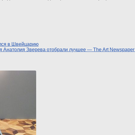
улся в Швейцарию
я Анатолия Зверева отобрали лучшее — The Art Newspaper