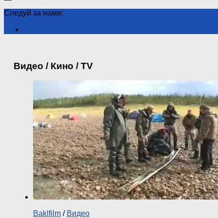
Следуй за нами:
Видео / Кино / TV
Baklfilm
/
Видео