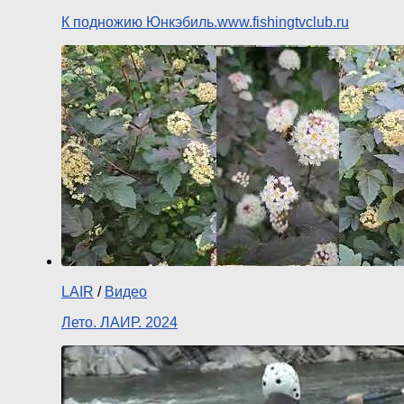
К подножию Юнкэбиль.www.fishingtvclub.ru
LAIR
/
Видео
Лето. ЛАИР. 2024